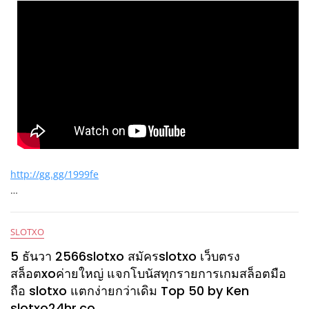
http://gg.gg/1999fe
…
SLOTXO
5 ธันวา 2566slotxo สมัครslotxo เว็บตรง
สล็อตxoค่ายใหญ่ แจกโบนัสทุกรายการเกมสล็อตมือ
ถือ slotxo แตกง่ายกว่าเดิม Top 50 by Ken
slotxo24hr.co