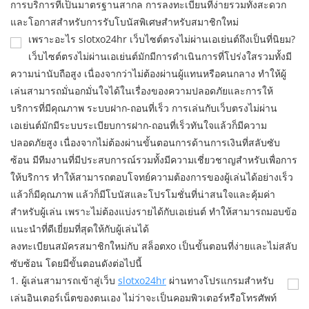
การบริการที่เป็นมาตรฐานสากล การลงทะเบียนที่ง่ายรวมทั้งสะดวก
และโอกาสสำหรับการรับโบนัสพิเศษสำหรับสมาชิกใหม่
เพราะอะไร slotxo24hr เว็บไซต์ตรงไม่ผ่านเอเย่นต์ถึงเป็นที่นิยม?
เว็บไซต์ตรงไม่ผ่านเอเย่นต์มักมีการดำเนินการที่โปร่งใสรวมทั้งมี
ความน่านับถือสูง เนื่องจากว่าไม่ต้องผ่านผู้แทนหรือคนกลาง ทำให้ผู้
เล่นสามารถมั่นอกมั่นใจได้ในเรื่องของความปลอดภัยและการให้
บริการที่มีคุณภาพ ระบบฝาก-ถอนที่เร็ว การเล่นกับเว็บตรงไม่ผ่าน
เอเย่นต์มักมีระบบระเบียบการฝาก-ถอนที่เร็วทันใจแล้วก็มีความ
ปลอดภัยสูง เนื่องจากไม่ต้องผ่านขั้นตอนการด้านการเงินที่สลับซับ
ซ้อน มีทีมงานที่มีประสบการณ์รวมทั้งมีความเชี่ยวชาญสำหรับเพื่อการ
ให้บริการ ทำให้สามารถตอบโจทย์ความต้องการของผู้เล่นได้อย่างเร็ว
แล้วก็มีคุณภาพ แล้วก็มีโบนัสและโปรโมชั่นที่น่าสนใจและคุ้มค่า
สำหรับผู้เล่น เพราะไม่ต้องแบ่งรายได้กับเอเย่นต์ ทำให้สามารถมอบข้อ
แนะนำที่ดีเยี่ยมที่สุดให้กับผู้เล่นได้
ลงทะเบียนสมัครสมาชิกใหม่กับ สล็อตxo เป็นขั้นตอนที่ง่ายและไม่สลับ
ซับซ้อน โดยมีขั้นตอนดังต่อไปนี้
1.
ผู้เล่นสามารถเข้าสู่เว็บ
slotxo24hr
ผ่านทางโปรแกรมสำหรับ
เล่นอินเตอร์เน็ตของตนเอง ไม่ว่าจะเป็นคอมพิวเตอร์หรือโทรศัพท์