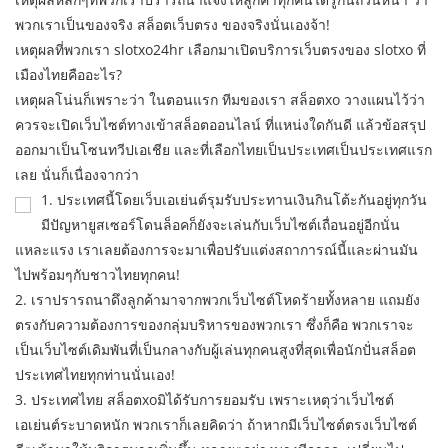
พวกเราเป็นของจริง สล็อตเว็บตรง ของจริงนั่นเองจ้า!
เหตุผลที่พวกเรา slotxo24hr เลือกมาเปิดบริการเว็บตรงของ slotxo ที่
เมืองไทยคืออะไร?
เหตุผลโน่นก็เพราะว่า ในตอนแรก ทีมของเรา สล็อตxo วางแผนไว้ว่า
ควรจะเปิดเว็บไซต์ทางเข้าสล็อตออนไลน์ ที่แหน่งใดกันดี แล้วข้อสรุป
ออกมาเป็นโซนทวีปเอเชีย และที่เลือกไทยเป็นประเทศเป็นประเทศแรก
เลย นั่นก็เนื่องจากว่า
1. ประเทศนี้โดยเว็บเอเย่นต์รุมรับประทานเงินกินโต้ะกันอยู่ทุกวัน
มีปัญหายูสเซอร์โดนล็อคก็ยังจะเล่นกับเว็บไซต์เถื่อนอยู่อีกนั่น
แหละแรง เราเลยต้องการจะมาเพื่อปรับแต่งสถาการณ์นี้และผ่านมัน
ไปพร้อมๆกับชาวไทยทุกคน!
2. เราปรารถนาดึงลูกค้ามาจากพวกเว็บไซต์โหดร้ายทั้งหลาย แถมยัง
ตรงกับความต้องการของกลุ่มบริหารของพวกเรา ซึ่งก็คือ พวกเราจะ
เป็นเว็บไซต์เดิมพันที่เป็นกลางกับผู้เล่นทุกคนสูงที่สุดเพื่อนักปั่นสล็อต
ประเทศไทยทุกท่านนั่นเอง!
3. ประเทศไทย สล็อตxoมิได้รับการยอมรับ เพราะเหตุว่าเว็บไซต์
เอเย่นต์ระบาดหนัก พวกเราก็เลยคิดว่า ถ้าหากมีเว็บไซต์ตรงเว็บไซต์