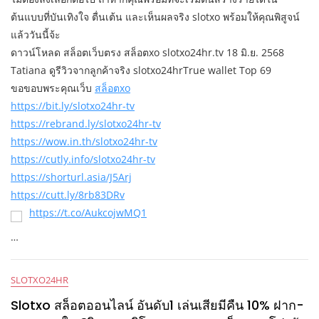
ต้นแบบที่บันเทิงใจ ตื่นเต้น และเห็นผลจริง slotxo พร้อมให้คุณพิสูจน์
แล้ววันนี้จ้ะ
ดาวน์โหลด สล็อตเว็บตรง สล็อตxo slotxo24hr.tv 18 มิ.ย. 2568
Tatiana ดูรีวิวจากลูกค้าจริง slotxo24hrTrue wallet Top 69
ขอขอบพระคุณเว็บ
สล็อตxo
https://bit.ly/slotxo24hr-tv
https://rebrand.ly/slotxo24hr-tv
https://wow.in.th/slotxo24hr-tv
https://cutly.info/slotxo24hr-tv
https://shorturl.asia/J5Arj
https://cutt.ly/8rb83DRv
https://t.co/AukcojwMQ1
…
SLOTXO24HR
Slotxo สล็อตออนไลน์ อันดับ1 เล่นเสียมีคืน 10% ฝาก-