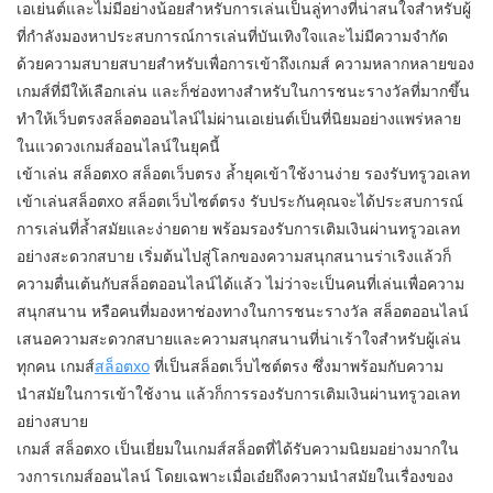
เอเย่นต์และไม่มีอย่างน้อยสำหรับการเล่นเป็นลู่ทางที่น่าสนใจสำหรับผู้
ที่กำลังมองหาประสบการณ์การเล่นที่บันเทิงใจและไม่มีความจำกัด
ด้วยความสบายสบายสำหรับเพื่อการเข้าถึงเกมส์ ความหลากหลายของ
เกมส์ที่มีให้เลือกเล่น และก็ช่องทางสำหรับในการชนะรางวัลที่มากขึ้น
ทำให้เว็บตรงสล็อตออนไลน์ไม่ผ่านเอเย่นต์เป็นที่นิยมอย่างแพร่หลาย
ในแวดวงเกมส์ออนไลน์ในยุคนี้
เข้าเล่น สล็อตxo สล็อตเว็บตรง ล้ำยุคเข้าใช้งานง่าย รองรับทรูวอเลท
เข้าเล่นสล็อตxo สล็อตเว็บไซต์ตรง รับประกันคุณจะได้ประสบการณ์
การเล่นที่ล้ำสมัยและง่ายดาย พร้อมรองรับการเติมเงินผ่านทรูวอเลท
อย่างสะดวกสบาย เริ่มต้นไปสู่โลกของความสนุกสนานร่าเริงแล้วก็
ความตื่นเต้นกับสล็อตออนไลน์ได้แล้ว ไม่ว่าจะเป็นคนที่เล่นเพื่อความ
สนุกสนาน หรือคนที่มองหาช่องทางในการชนะรางวัล สล็อตออนไลน์
เสนอความสะดวกสบายและความสนุกสนานที่น่าเร้าใจสำหรับผู้เล่น
ทุกคน เกมส์
สล็อตxo
ที่เป็นสล็อตเว็บไซต์ตรง ซึ่งมาพร้อมกับความ
นำสมัยในการเข้าใช้งาน แล้วก็การรองรับการเติมเงินผ่านทรูวอเลท
อย่างสบาย
เกมส์ สล็อตxo เป็นเยี่ยมในเกมส์สล็อตที่ได้รับความนิยมอย่างมากใน
วงการเกมส์ออนไลน์ โดยเฉพาะเมื่อเอ๋ยถึงความนำสมัยในเรื่องของ