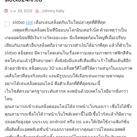
ก.ย. 29, 2023
Johnny Kelly
slotxo
slot
เลือกเล่นสล็อตกับเว็บใหม่ล่าสุดที่ดีที่สุด
เหตุผลที่เกมสล็อตเป็นที่นิยมบนโลกอินเตอร์เน็ต ด้วยเหตุว่าเป็น
เกมยอดนิยมที่มีเงินรางวัลเยอะแยะ มีแจ็คพอตก้อนใหญ่ที่เมื่อเปรียบ
เทียบกับเกมตัวอื่นๆสล็อตถือว่าสามารถทำเงินได้มากที่สุด แล้วก็ตัวเว็บ
slotxo สล็อตxo มีความโดดเด่นในเรื่องความงดงามภาพกราฟฟิกสีสัน
สดใสเล่นแล้วรู้สึกสบายตา ทั้งยังยังมีแสงสีเสียงที่น่าเร้าใจตื่นเต้นดีอีก
ด้วยอาทิเช่น สล็อตแบบ 3D และสล็อตวีดีโอที่ให้ความสนุกในแบบภาพ
เคลื่นไหวที่สมจริงสมจัง แถมมีรูปแบบให้เลือกเล่นมากมายหากคุณ
อยากได้เล่นสล็อตออนไลน์ คือตัวเลือกที่ดีที่สุดขณะนี้
เว็บไซต์ตรงมาตรฐานระดับสากล ลงพนันด้วยเทคโนโลยีมากยิ่งกว่า
ไหน
คุณสามารถเข้าเล่นสล็อตออนไลน์ได้จากหน้าเว็บของเรา เชื่อใจได้ซึ่ง
คุณสามารถเชื่อใจได้ว่าหน้าเว็บไซต์เหล่านี้ไม่มีเชื้อไวรัสแล้วก็มีความ
ปลอดภัยสูงสุด บนระบบ android หรือ ios และให้เปิดใช้งานฟังก์ชั่น
เพื่อติดตั้งแอพพลิเคชั่นข้างนอกภายหลังจากคุณดาวน์โหลดแอพพลิ
เคชั่นเพื่อเริ่มการตำหนิดตั้ง การดาวน์โหลดของเราไม่เป็นอันตราย