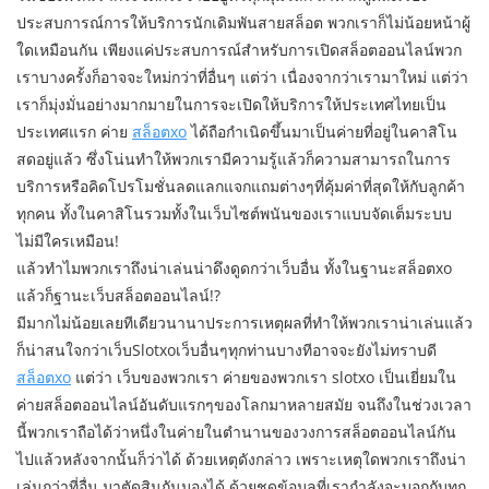
ประสบการณ์การให้บริการนักเดิมพันสายสล็อต พวกเราก็ไม่น้อยหน้าผู้
ใดเหมือนกัน เพียงแค่ประสบการณ์สำหรับการเปิดสล็อตออนไลน์พวก
เราบางครั้งก็อาจจะใหม่กว่าที่อื่นๆ แต่ว่า เนื่องจากว่าเรามาใหม่ แต่ว่า
เราก็มุ่งมั่นอย่างมากมายในการจะเปิดให้บริการให้ประเทศไทยเป็น
ประเทศแรก ค่าย
สล็อตxo
ได้ถือกำเนิดขึ้นมาเป็นค่ายที่อยู่ในคาสิโน
สดอยู่แล้ว ซึ่งโน่นทำให้พวกเรามีความรู้แล้วก็ความสามารถในการ
บริการหรือคิดโปรโมชั่นลดแลกแจกแถมต่างๆที่คุ้มค่าที่สุดให้กับลูกค้า
ทุกคน ทั้งในคาสิโนรวมทั้งในเว็บไซต์พนันของเราแบบจัดเต็มระบบ
ไม่มีใครเหมือน!
แล้วทำไมพวกเราถึงน่าเล่นน่าดึงดูดกว่าเว็บอื่น ทั้งในฐานะสล็อตxo
แล้วก็ฐานะเว็บสล็อตออนไลน์!?
มีมากไม่น้อยเลยทีเดียวนานาประการเหตุผลที่ทำให้พวกเราน่าเล่นแล้ว
ก็น่าสนใจกว่าเว็บSlotxoเว็บอื่นๆทุกท่านบางทีอาจจะยังไม่ทราบดี
สล็อตxo
แต่ว่า เว็บของพวกเรา ค่ายของพวกเรา slotxo เป็นเยี่ยมใน
ค่ายสล็อตออนไลน์อันดับแรกๆของโลกมาหลายสมัย จนถึงในช่วงเวลา
นี้พวกเราถือได้ว่าหนึ่งในค่ายในตำนานของวงการสล็อตออนไลน์กัน
ไปแล้วหลังจากนั้นก็ว่าได้ ด้วยเหตุดังกล่าว เพราะเหตุใดพวกเราถึงน่า
เล่นกว่าที่อื่น มาตัดสินกันมองได้ ด้วยชุดข้อมูลที่เรากำลังจะบอกกับทุก