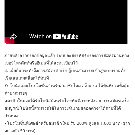
ภายหลังจากกรอกข้อมูลแล้ว ระบบจะส่งรหัสรับรองการสมัครผ่านทาง
เบอร์โทรศัพท์หรืออีเมลที่ได้ลงทะเบียนไว้
4. เมื่อยืนกระทั่งถึงการสมัครสำเร็จ ผู้เล่นสามารถเข้าสู่ระบบรวมทั้ง
เริ่มเล่นเกมสล็อตได้ทันที
รับโบนัสและโปรโมชั่นสำหรับสมาชิกใหม่ สล็อตxo ได้ทันทีรวมทั้งคุ้ม
ค่ามากมายๆ
สมาชิกใหม่จะได้รับโบนัสต้อนรับโดยทันทีภายหลังจากการสมัครเสร็จ
สมบูรณ์ โบนัสนี้สามารถใช้ในการเล่นเกมสล็อตต่างๆได้ตามที่ได้
กำหนด
• โปรโมชั่นพิเศษสำหรับสมาชิกใหม่ รับ 200% สูงสุด 1,000 บาท (ฝาก
อย่างต่ำ 50 บาท)