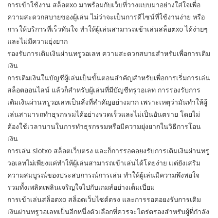
การเข้าใช้งาน สล็อตxo มาพร้อมกับเว็บที่วางแบบมาอย่างใส่ใจเพื่อ
ความสะดวกสบายของผู้เล่น ไม่ว่าจะเป็นการดีไซน์ที่ใช้งานง่าย หรือ
การให้บริการที่เร็วทันใจ ทำให้ผู้เล่นสามารถเข้าเล่นสล็อตxo ได้ง่ายๆ
และไม่มีความยุ่งยาก
รองรับการเติมเงินผ่านทรูวอเลท ความสะดวกสบายสำหรับเพื่อการเติม
เงิน
การเติมเงินในบัญชีผู้เล่นเป็นขั้นตอนสำคัญสำหรับเพื่อการเริ่มการเล่น
สล็อตออนไลน์ แล้วก็สำหรับผู้เล่นที่มีบัญชีทรูวอเลท การรองรับการ
เติมเงินผ่านทรูวอเลทเป็นสิ่งที่สำคัญอย่างมาก เพราะเหตุว่ามันทำให้ผู้
เล่นสามารถทำธุรกรรมได้อย่างรวดเร็วและไม่เป็นอันตราย โดยไม่
ต้องใช้เวลานานในการทำธุรกรรมหรือมีความยุ่งยากในวิธีการโอน
เงิน
การเล่น slotxo สล็อตเว็บตรง และก็การรอคอยงรับการเติมเงินผ่านทรู
วอเลทไม่เพียงแค่ทำให้ผู้เล่นสามารถเข้าเล่นได้โดยง่าย เเต่ยังเสริม
ความสมบูรณ์ของประสบการณ์การเล่น ทำให้ผู้เล่นมีความพึงพอใจ
รวมทั้งเพลิดเพลินเจริญใจไปกับเกมส์อย่างเต็มเปี่ยม
การเข้าเล่นสล็อตxo สล็อตเว็บไซต์ตรง และการรอคอยงรับการเติม
เงินผ่านทรูวอเลทเป็นอีกหนึ่งตัวเลือกที่ควรจะไตร่ตรองสำหรับผู้ที่กำลัง