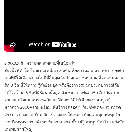
slotxo24hr ความหลากหลายที่เหนือกว่า
สิ่งหนึ่งที่ทำให้ โดดเด่นเหนือคู่แข่งขัน คือความมากมายหลายของตัว
เกมที่มีให้เลือกอย่างไม่มีที่สิ้นสุด ไม่ว่าคุณจะชอบเกมสล็อตแบบคลาส
สิก 3 รีล ที่ให้ความรู้สึกย้อนยุค หรือต้องการสัมผัสประสบการณ์กับ
วิดีโอสล็อต 5 รีลที่มีธีมน่าดึงดูด ดังเช่นว่า แฟนตาซี เสี่ยงอันตราย
อวกาศ หรือเกมแนวเทพนิยาย Slotxo ก็มีให้เลือกครบสมบูรณ์
มากกว่า 2000+ เกม พร้อมให้บริการตลอด 1 วัน ซึ่งแต่ละเกมถูกคัด
สรรมาอย่างยอดเยี่ยม มีการวางแบบให้เหมาะกับผู้เล่นทุกเพศทุกวัย
รวมถึงหรูหราการเดิมพันที่หลากหลาย ตั้งแต่ผู้เล่นทุนน้อยไปจนถึงนัก
เดิมพันรายใหญ่