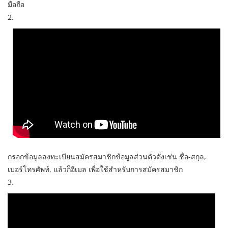
มือถือ
2.
กรอกข้อมูลลงทะเบียนสมัครสมาชิกข้อมูลส่วนตัวดังเช่น ชื่อ-สกุล,
เบอร์โทรศัพท์, แล้วก็อีเมล เพื่อใช้สำหรับการสมัครสมาชิก
3.