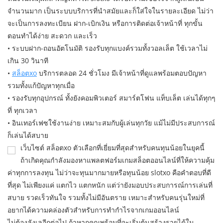
จำนวนมาก เป็นระบบบริการที่นำสมัยและก็ใส่ใจในรายละเอียด ไม่ว่า
จะเป็นการลงทะเบียน ฝาก-เบิกเงิน หรือการติดต่อเจ้าหน้าที่ ทุกขั้น
ตอนทำได้ง่าย สะดวก และเร็ว
• ระบบฝาก-ถอนอัตโนมัติ รองรับทุกแบงค์รวมทั้งวอลเล็ต ใช้เวลาไม่
เกิน 30 วินาที
•
สล็อตxo
บริการตลอด 24 ชั่วโมง มีเจ้าหน้าที่ดูแลพร้อมตอบปัญหา
รวมทั้งแก้ปัญหาทุกเมื่อ
• รองรับทุกอุปกรณ์ ทั้งยังคอมพิวเตอร์ สมาร์ตโฟน แท็บเล็ต เล่นได้ทุกๆ
ที่ ทุกเวลา
• อินเทอร์เฟซใช้งานง่าย เหมาะสมกับผู้เล่นทุกวัย แม้ไม่มีประสบการณ์
ก็เล่นได้สบาย
เว็บไซต์ สล็อตxo ตัวเลือกที่เยี่ยมที่สุดสำหรับคนทุนน้อยในยุคนี้
ถ้าเกิดคุณกำลังมองหาแพลตฟอร์มเกมสล็อตออนไลน์ที่ให้ความคุ้ม
ค่าทุกการลงทุน ไม่ว่าจะทุนมากมายหรือทุนน้อย slotxo คือคำตอบที่ดี
ที่สุด ไม่เพียงแค่ แตกไว แตกหนัก แต่ว่ายังมอบประสบการณ์การเล่นที่
สบาย รวดเร็วทันใจ รวมทั้งไม่มีอันตราย เหมาะสำหรับคนรุ่นใหม่ที่
อยากได้ความคล่องตัวสำหรับการทำกำไรจากเกมออนไลน์
ไม่ต้องลังเลอีกต่อไป ถ้าหากคุณพร้อมที่จะเริ่มต้นสร้างรายได้ใน