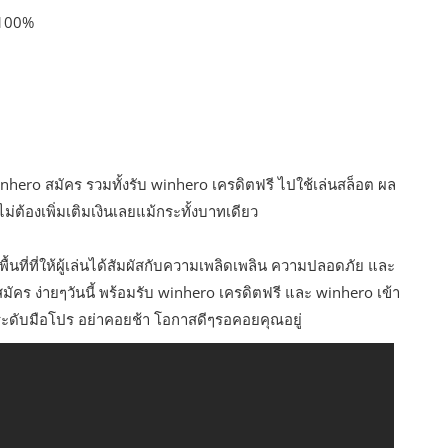
 100%
ro สมัคร รวมทั้งรับ winhero เครดิตฟรี ไปใช้เล่นสล็อต ผล
่ต้องเพิ่มเติมเงินเลยแม้กระทั้งบาทเดียว
นที่ที่ให้ผู้เล่นได้สัมผัสกับความเพลิดเพลิน ความปลอดภัย และ
มัคร ง่ายๆวันนี้ พร้อมรับ winhero เครดิตฟรี และ winhero เข้า
ระดับมือโปร อย่าคอยช้า โอกาสดีๆรอคอยคุณอยู่