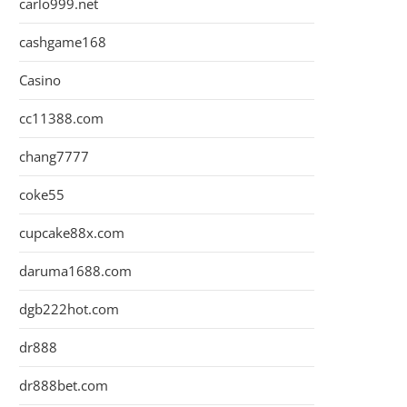
carlo999.net
cashgame168
Casino
cc11388.com
chang7777
coke55
cupcake88x.com
daruma1688.com
dgb222hot.com
dr888
dr888bet.com