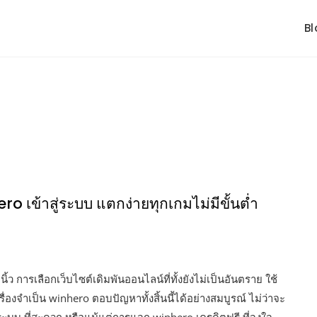
Bl
o เข้าสู่ระบบ แตกง่ายทุกเกมไม่มีขั้นต่ำ
a
นิ้ว การเลือกเว็บไซต์เดิมพันออนไลน์ที่ทั้งยังไม่เป็นอันตราย ใช้
่องจำเป็น winhero ตอบปัญหาทั้งสิ้นนี้ได้อย่างสมบูรณ์ ไม่ว่าจะ