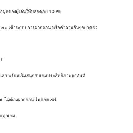
ข้อมูลของผู้เล่นให้ปลอดภัย 100%
hero เข้าระบบ การฝากถอน หรือคำถามอื่นๆอย่างเร็ว
ทร
เลย พร้อมเริ่มสนุกกับเกมประสิทธิภาพสูงทันที
ลย ไม่ต้องฝากก่อน ไม่ต้องแชร์
ับทุกเกม