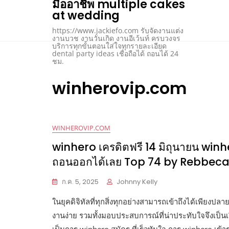
มืออาชีพ multiple cakes
Skip
at wedding
to
content
https://www.jackiefo.com รับจัดงานแต่ง
งานบวช งานวันเกิด งานอีเว้นท์ ครบวงจร
บริการทุกขั้นตอนใส่ใจทุกรายละเอียด
dental party ideas เชื่อถือได้ ถอนได้ 24
ชม.
winherovip.com
WINHEROVIP.COM
winhero เครดิตฟรี 14 มิถุนายน winher
ถอนออกได้เลย Top 74 by Rebbec
ก.ค. 5, 2025
Johnny Kelly
ในยุคดิจิทัลที่ทุกสิ่งทุกอย่างสามารถเข้าถึงได้เพียงปลาย
งานง่าย รวมทั้งมอบประสบการณ์ที่น่าประทับใจจึงเป็นเรื