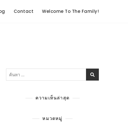
og
Contact
Welcome To The Family!
ค้นหา
สำหรับ:
ความเห็นล่าสุด
หมวดหมู่