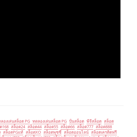
ลองเล่นสล็อต PG
ทดลองเล่นสล็อต PG
ปั่นสล็อต
พีจีสล็อต
สล็อต
อต168
สล็อต24
สล็อต44
สล็อต55
สล็อต66
สล็อต777
สล็อต888
ง
สล็อตPGแท้
สล็อตXO
สล็อตพุซซี่
สล็อตออนไลน์
สล็อตเครดิตฟรี