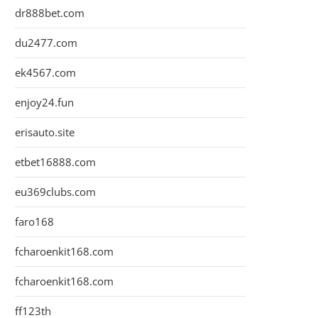
dr888bet.com
du2477.com
ek4567.com
enjoy24.fun
erisauto.site
etbet16888.com
eu369clubs.com
faro168
fcharoenkit168.com
fcharoenkit168.com
ff123th