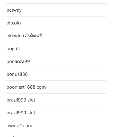
betway
bitcoin
bkkwin เครดิตฟรี
bng55
bonanza99
bonus888
boonlert1688.com
brazil999 slot
brazil999 slot
bwvip4.com