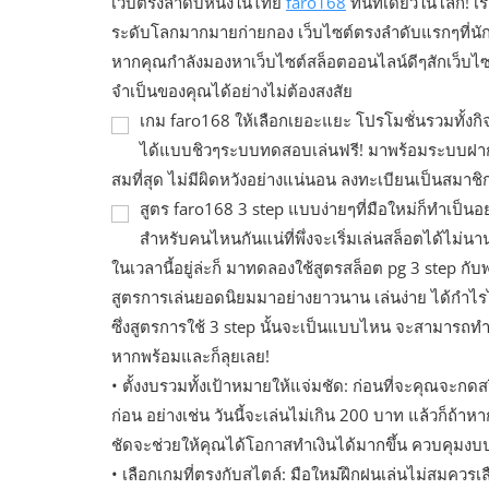
เว็บตรงลำดับหนึ่งในไทย
faro168
ที่นี่ที่เดียวในโลก!
ระดับโลกมากมายก่ายกอง เว็บไซต์ตรงลำดับแรกๆที่นัก
หากคุณกำลังมองหาเว็บไซต์สล็อตออนไลน์ดีๆสักเว็บ
จำเป็นของคุณได้อย่างไม่ต้องสงสัย
เกม faro168 ให้เลือกเยอะแยะ โปรโมชั่นรวมทั้งกิจก
ได้แบบชิวๆระบบทดสอบเล่นฟรี! มาพร้อมระบบฝากถอนอ
สมที่สุด ไม่มีผิดหวังอย่างแน่นอน ลงทะเบียนเป็นสมาชิ
สูตร faro168 3 step แบบง่ายๆที่มือใหม่ก็ทำเป็นอ
สำหรับคนไหนกันแน่ที่พึ่งจะเริ่มเล่นสล็อตได้ไ
ในเวลานี้อยู่ล่ะก็ มาทดลองใช้สูตรสล็อต pg 3 step ก
สูตรการเล่นยอดนิยมมาอย่างยาวนาน เล่นง่าย ได้กำไรได้จ
ซึ่งสูตรการใช้ 3 step นั้นจะเป็นแบบไหน จะสามารถท
หากพร้อมและก็ลุยเลย!
• ตั้งงบรวมทั้งเป้าหมายให้แจ่มชัด: ก่อนที่จะคุณจะกดส
ก่อน อย่างเช่น วันนี้จะเล่นไม่เกิน 200 บาท แล้วก็ถ้า
ชัดจะช่วยให้คุณได้โอกาสทำเงินได้มากขึ้น ควบคุมงบ
• เลือกเกมที่ตรงกับสไตล์: มือใหม่ฝึกฝนเล่นไม่สมควร