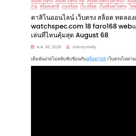
สล็อตเว็บตรง
สล็อตเว็บตรง 168
สล็อตเว็บตรง แตกหนัก
สล็อ
ง่าย
สล็อตแตกดี
เกมสล็อต
เว็บ สล็อต
เว็บสล็อตเว็บตรง
ไทย
คาสิโนออนไลน์ เว็บตรง สล็อต ทดลอ
watchspec.com 18 faro168 webแจกห
เล่นที่ไหนคุ้มสุด August 68
พ.ค. 30, 2025
Johnny Kelly
เดิมพันง่ายไม่สลับซับซ้อนกับ
สล็อต168
เว็บตรงไม่ผ่านเ