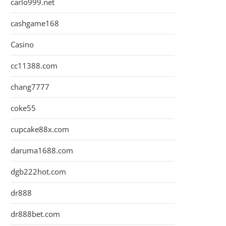
carlo999.net
cashgame168
Casino
cc11388.com
chang7777
coke55
cupcake88x.com
daruma1688.com
dgb222hot.com
dr888
dr888bet.com