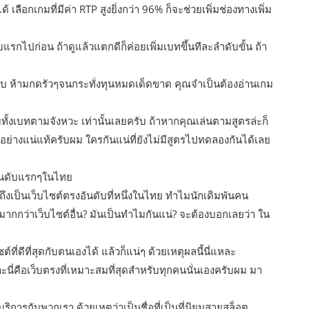
เลือกเกมที่มีค่า RTP สูงยิ่งกว่า 96% ก็จะช่วยเพิ่มช่องทางเพิ่ม
อบแรกไปก่อน ถ้าดูแล้วแตกดีก็ค่อยเพิ่มเบทขึ้นทีละลำดับขั้น ถ้า
ครับ ห้ามกดรัวๆจนกระทั่งทุนหมดเด็ดขาด คุณจำเป็นต้องอ่านเกม
รวมทั้งเบทตามจังหวะ เท่านั้นเลยครับ ถ้าหากคุณเล่นตามสูตรล่ะก็
่างแน่แท้ครับผม ใครกันแน่ที่ยังไม่มีสูตรไปทดลองกันได้เลย
อันดับแรกๆในไทย
ึงเป็นเว็บไซต์ตรงอันดับที่หนึ่งในไทย ทำไมนักเดิมพันคน
มากกว่าเว็บไซต์อื่น? มันเป็นทำไมกันแน่? จะต้องบอกเลยว่า ใน
ต์ที่ดีที่สุดกับตนเองได้ แล้วก็แน่ๆ ด้วยเหตุผลนี้นี่แหละ
าะนี่คือเว็บตรงที่เหมาะสมที่สุดสำหรับทุกคนนั่นเองครับผม มา
ริการกับพวกเรา ด้วยเหตุว่าเป็นชื่อที่เป็นที่นิยมสายสล็อต