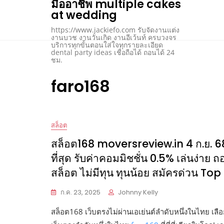
มืออาชีพ multiple cakes
Skip
at wedding
to
content
https://www.jackiefo.com รับจัดงานแต่ง
งานบวช งานวันเกิด งานอีเว้นท์ ครบวงจร
บริการทุกขั้นตอนใส่ใจทุกรายละเอียด
dental party ideas เชื่อถือได้ ถอนได้ 24
ชม.
faro168
สล็อต
สล็อต168 moversreview.in 4 ก.ย. 68
ที่สุด รับค่าคอมมิชชั่น 0.5% เล่นง่าย
สล็อต ไม่มีทุน ทุนน้อย สมัครด่วน To
ก.ค. 23, 2025
Johnny Kelly
สล็อต168 เว็บตรงไม่ผ่านเอเย่นต์ลำดับหนึ่งในไทย เลือ