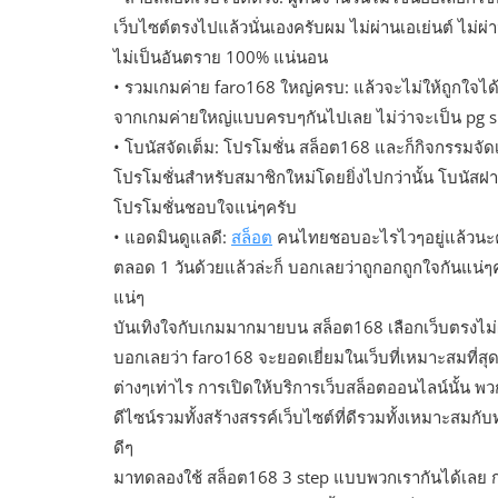
เว็บไซต์ตรงไปแล้วนั่นเองครับผม ไม่ผ่านเอเย่นต์ ไม่
ไม่เป็นอันตราย 100% แน่นอน
• รวมเกมค่าย faro168 ใหญ่ครบ: แล้วจะไม่ให้ถูกใจได
จากเกมค่ายใหญ่แบบครบๆกันไปเลย ไม่ว่าจะเป็น pg slot,
• โบนัสจัดเต็ม: โปรโมชั่น สล็อต168 และก็กิจกรรมจัดเต็
โปรโมชั่นสำหรับสมาชิกใหม่โดยยิ่งไปกว่านั้น โบนัส
โปรโมชั่นชอบใจแน่ๆครับ
• แอดมินดูแลดี:
สล็อต
คนไทยชอบอะไรไวๆอยู่แล้วนะคร
ตลอด 1 วันด้วยแล้วล่ะก็ บอกเลยว่าถูกอกถูกใจกันแ
แน่ๆ
บันเทิงใจกับเกมมากมายบน สล็อต168 เลือกเว็บตรงไม่ผ่าน
บอกเลยว่า faro168 จะยอดเยี่ยมในเว็บที่เหมาะสมที่สุ
ต่างๆเท่าไร การเปิดให้บริการเว็บสล็อตออนไลน์นั้น พวกเ
ดีไซน์รวมทั้งสร้างสรรค์เว็บไซต์ที่ดีรวมทั้งเหมาะสมก
ดีๆ
มาทดลองใช้ สล็อต168 3 step แบบพวกเรากันได้เลย การ