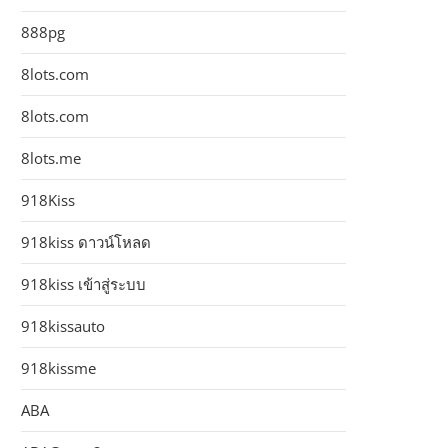
888pg
8lots.com
8lots.com
8lots.me
918Kiss
918kiss ดาวน์โหลด
918kiss เข้าสู่ระบบ
918kissauto
918kissme
ABA