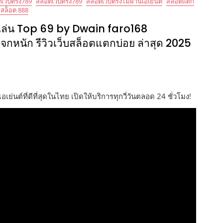
ตเว็บตรง789
สล็อตเว็บตรง789
สล็อตเว็บตรงไม่ผ่านเอเย่นต์
สล็อตแตก
สล็อต 888
งเล่น Top 69 by Dwain faro168
นัก รีวิวเว็บสล็อตแตกบ่อย ล่าสุด 2025
อเย่นต์ที่ดีที่สุดในไทย เปิดให้บริการทุกวี่วันตลอด 24 ชั่วโมง!