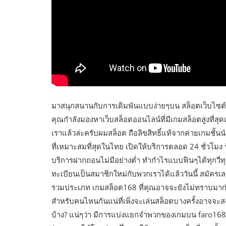
มาสนุกสนานกับการเดิมพันแบบง่ายๆบน สล็อตเว็บไซต์ตรง
คุณกำลังมองหาเว็บสล็อตออนไลน์ที่มีเกมสล็อตสูงที่สุ
เราแล้วล่ะครับผมสล็อต ถือลิขสิทธิ์แท้จากค่ายเกมชั
ที่เหมาะสมที่สุดในไทย เปิดให้บริการตลอด 24 ชั่วโมง 
บริการฝากถอนไม่มีอย่างต่ำ ทำกำไรแบบฟินๆได้ทุกวี่ทุ
ทะเบียนเป็นสมาชิกใหม่กับพวกเราได้แล้ววันนี้ สมัครเล
รวมประเภท เกมสล็อต168 ที่คุณอาจจะยังไม่ทราบมาก
สำหรับคนไหนกันแน่ที่เพิ่งจะเล่นสล็อตบางครั้งอาจจะ
บ้าง? แน่ๆว่า มีการแบ่งแยกจำพวกของเกมบน faro168 อ