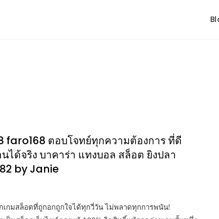
Bl
 faro168 ตอบโจทย์ทุกความต้องการ ที่ดี
 ถอนได้จริง บาคาร่า แทงบอล สล็อต ยิงปลา
p 82 by Janie
กเกมสล็อตที่ถูกอกถูกใจได้ทุกวี่วัน ไม่พลาดทุกการพนัน!