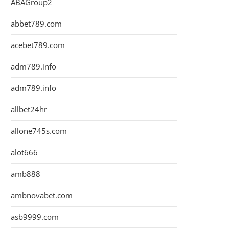
ABAGroup2
abbet789.com
acebet789.com
adm789.info
adm789.info
allbet24hr
allone745s.com
alot666
amb888
ambnovabet.com
asb9999.com