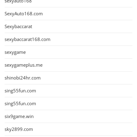
sexyauto168
SexyAuto168.com
Sexybaccarat
sexybaccarat168.com
sexygame
sexygameplus.me
shinobi24hr.com
sing55fun.com
sing55fun.com
six9game.win
sky2899.com