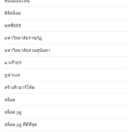
พนันออนไลน์
พีจีสล็อต
พุซซี่888
มหาวิทยาลัยราชภัฏ
มหาวิทยาลัยสวนสุนันทา
มาเก๊า69
ยูฟ่าเบท
สร้างคิวอาร์โค้ด
สล็อต
สล็อต pg
สล็อต pg ที่ดีที่สุด