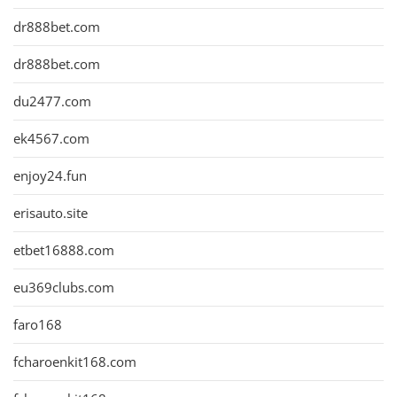
dr888bet.com
dr888bet.com
du2477.com
ek4567.com
enjoy24.fun
erisauto.site
etbet16888.com
eu369clubs.com
faro168
fcharoenkit168.com