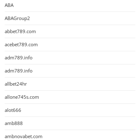
ABA
ABAGroup2
abbet789.com
acebet789.com
adm789.info
adm789.info
allbet24hr
allone745s.com
alot666
amb888
ambnovabet.com