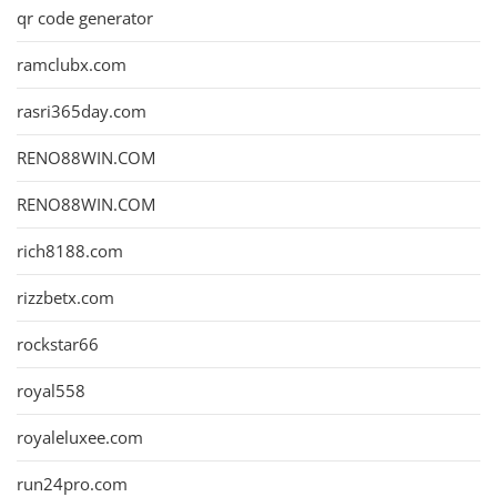
qr code generator
ramclubx.com
rasri365day.com
RENO88WIN.COM
RENO88WIN.COM
rich8188.com
rizzbetx.com
rockstar66
royal558
royaleluxee.com
run24pro.com