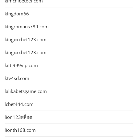
kimchibetbet.com
kingdom66
kingromans789.com
kingxxxbet123.com
kingxxxbet123.com
kitti999vip.com
ktv4sd.com
lalikabetsgame.com
lcbet444.com
lion123สล็อต
lionth168.com