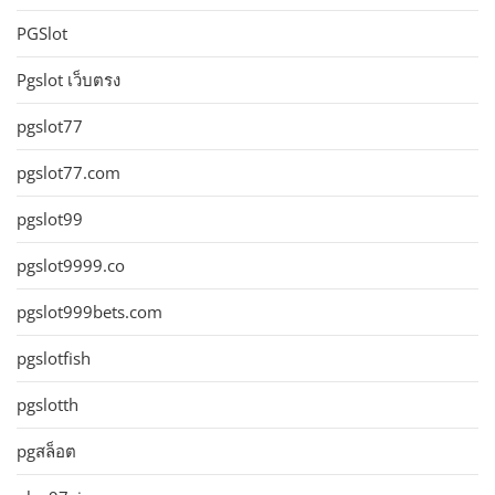
PGSlot
Pgslot เว็บตรง
pgslot77
pgslot77.com
pgslot99
pgslot9999.co
pgslot999bets.com
pgslotfish
pgslotth
pgสล็อต