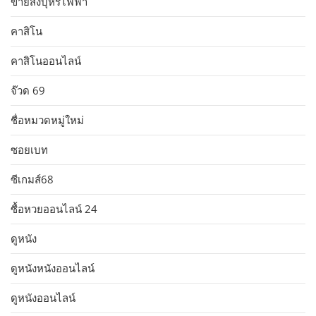
ขายส่งบุหรี่ไฟฟ้า
คาสิโน
คาสิโนออนไลน์
จ๊วด 69
ชื่อหมวดหมู่ใหม่
ซอยเบท
ซีเกมส์68
ซื้อหวยออนไลน์ 24
ดูหนัง
ดูหนังหนังออนไลน์
ดูหนังออนไลน์