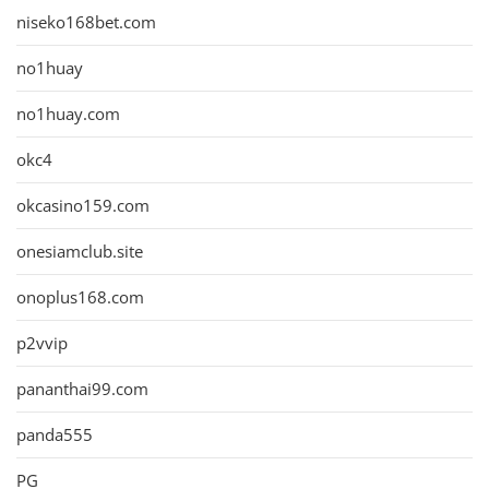
niseko168bet.com
no1huay
no1huay.com
okc4
okcasino159.com
onesiamclub.site
onoplus168.com
p2vvip
pananthai99.com
panda555
PG