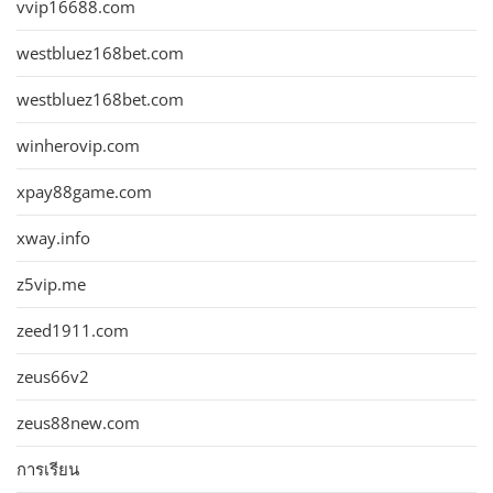
vvip16688.com
westbluez168bet.com
westbluez168bet.com
winherovip.com
xpay88game.com
xway.info
z5vip.me
zeed1911.com
zeus66v2
zeus88new.com
การเรียน