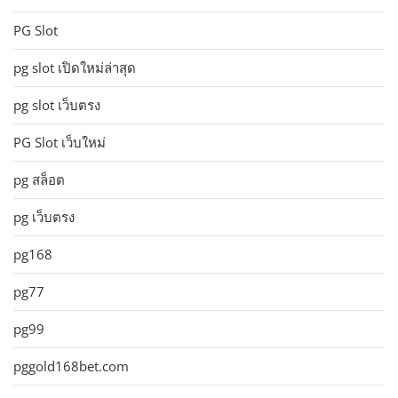
PG Slot
pg slot เปิดใหม่ล่าสุด
pg slot เว็บตรง
PG Slot เว็บใหม่
pg สล็อต
pg เว็บตรง
pg168
pg77
pg99
pggold168bet.com