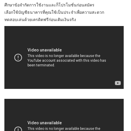
ศึกษาข้อจำกัดการใช้งานและก็โปรโมชั่นก่อนสมัคร
เลือกใช้บัญชีธนาคารที่คุณใช้เป็นประจำเพื่อความสะดวก
ทดสอบเล่นด้วยเครดิตฟรีก่อนเติมเงินจริง