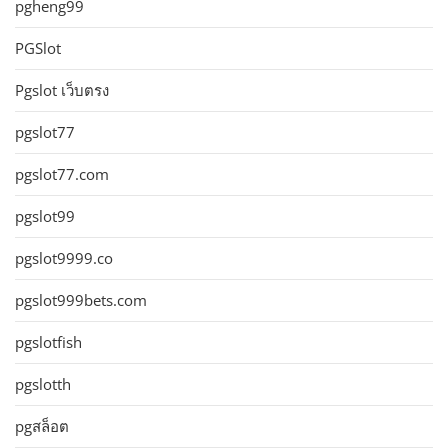
pgheng99
PGSlot
Pgslot เว็บตรง
pgslot77
pgslot77.com
pgslot99
pgslot9999.co
pgslot999bets.com
pgslotfish
pgslotth
pgสล็อต