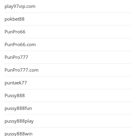
play97vip.com
pokbet88
PunPro66
PunPro66.com
PunPro777
PunPro777.com
puntaek77
Pussy888
pussy888fun
pussy888play
pussy888win