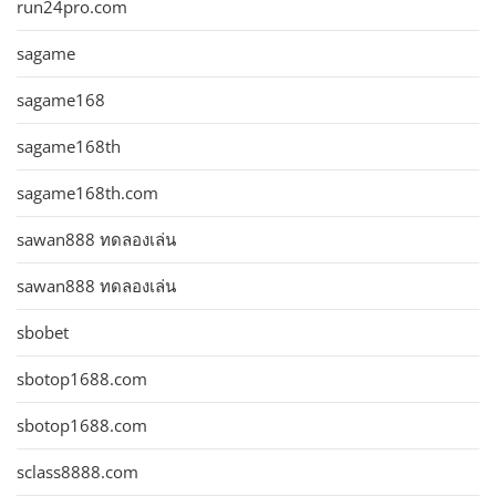
run24pro.com
sagame
sagame168
sagame168th
sagame168th.com
sawan888 ทดลองเล่น
sawan888 ทดลองเล่น
sbobet
sbotop1688.com
sbotop1688.com
sclass8888.com