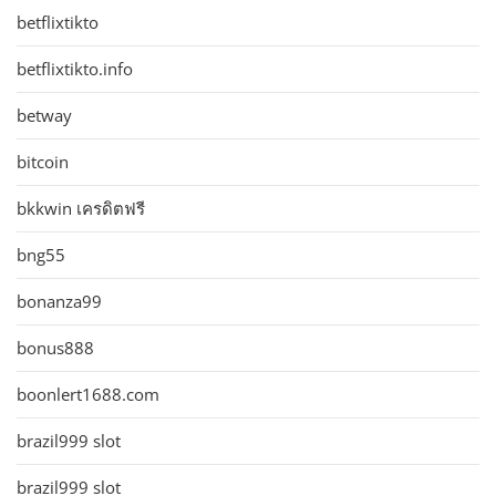
betflixtikto
betflixtikto.info
betway
bitcoin
bkkwin เครดิตฟรี
bng55
bonanza99
bonus888
boonlert1688.com
brazil999 slot
brazil999 slot