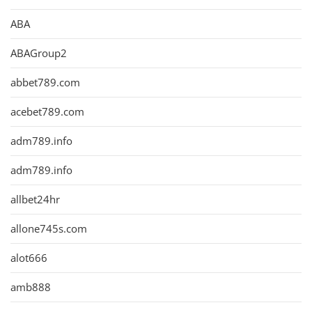
ABA
ABAGroup2
abbet789.com
acebet789.com
adm789.info
adm789.info
allbet24hr
allone745s.com
alot666
amb888