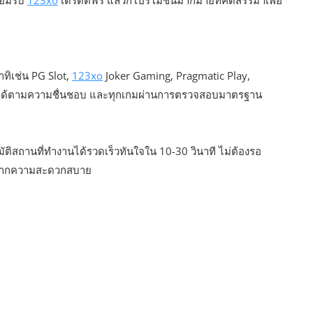
้อมรับ
123xo
เดรดิตฟรี แล้วก็โปรโมชั่นมากมายที่คัดสรรมาเพื่อ
ทิเช่น PG Slot,
123xo
Joker Gaming, Pragmatic Play,
กเล่นได้ตามความชื่นชอบ และทุกเกมผ่านการตรวจสอบมาตรฐาน
ิสถานที่ทำงานได้รวดเร็วทันใจใน 10-30 วินาที ไม่ต้องรอ
ี่อยากความสะดวกสบาย