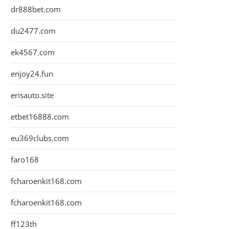
dr888bet.com
du2477.com
ek4567.com
enjoy24.fun
erisauto.site
etbet16888.com
eu369clubs.com
faro168
fcharoenkit168.com
fcharoenkit168.com
ff123th