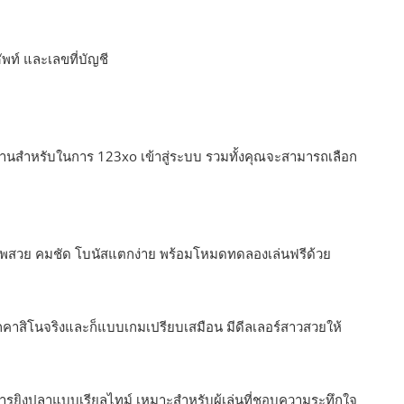
พท์ และเลขที่บัญชี
หัสผ่านสำหรับในการ 123xo เข้าสู่ระบบ รวมทั้งคุณจะสามารถเลือก
ภาพสวย คมชัด โบนัสแตกง่าย พร้อมโหมดทดลองเล่นฟรีด้วย
ากคาสิโนจริงและก็แบบเกมเปรียบเสมือน มีดีลเลอร์สาวสวยให้
การยิงปลาแบบเรียลไทม์ เหมาะสำหรับผู้เล่นที่ชอบความระทึกใจ