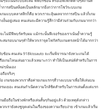
ใหม่ๆจะเน้นระบบสะสม ฟีพบร์ซ้อน หรือเอฟเฟกต์ต่างๆสถานที่
้ำการสปินสล็อตเป็นหลักมากยิ่งกว่าการโชว์ระบบเกม
กมแบบคลาสสิกก็คือ พวกเราจะลุ้นผลจากการสปิน แล้วก็เกม
งั้นอยู่เสมอ คนเล่นจะมีความรู้สึกว่ามีส่วนร่วมกับเกมมากกว่า
 จะไม่มีฟีพบร์ครับผม แม้กระนั้นฟีเจอร์ของเราเน้นย้ำความรู้
องสะสมรอบนานๆทำให้พวกเราจุดโฟกัสกับเกมตรงหน้าได้มากกว่า
ด้ซับซ้อน คนเล่น 918kissauto จะเริ่มพิจารณาจังหวะเกมได้
 หรือเกมไหนเล่นยาวแล้วเหมาะกว่า ทำให้เป็นเสน่ห์สำหรับในการ
ม่ๆนั่นเอง
อถือจริงๆ
้ก็คือ เกมของพวกเราคือค่ายเกมแรกๆที่วางแบบมาเพื่อให้เล่นบน
ิกรรมเยอะ คนเล่นกำเนิดความใกล้ชิดสำหรับในการเล่นตั้งแต่แรก
ือถือในช่วงพักหรือเล่นสั้นๆกันอยู่แล้ว ด้วยเหตุดังกล่าว
เรายังคงชูจุดเด่นในเรื่องของความเรียบง่าย เข้าเกมแล้วเริ่ม