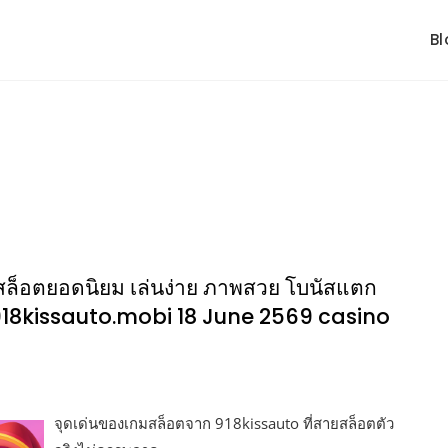
Bl
มสล็อตยอดนิยม เล่นง่าย ภาพสวย โบนัสแตก
 918kissauto.mobi 18 June 2569 casino
จุดเด่นของเกมสล็อตจาก 918kissauto ที่สายสล็อตตัว