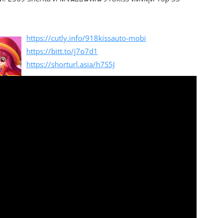
https://cutly.info/918kissauto-mobi
https://bitt.to/j7o7d1
https://shorturl.asia/h7S5J