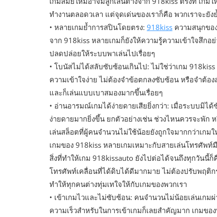
เกมสมัยใหม่อาจมีลูกเล่นต่างจาก 918kiss ตรงที่ เกม
ทำงานตลอดวเลา แต่จุดเด่นของเราก็คือ พวกเราจะยังย
• หลายเกมย้ำการสปินโดยตรง:
918kiss
ความสนุกของเ
จาก 918kiss หลายเกมก็ยังให้ความรู้ความเข้าใจสึกอย่าง
ปลดปล่อยให้ระบบพาเล่นไปเรื่อยๆ
• โบนัสไม่ได้สลับซับซ้อนเกินไป: ไม่ใช่ว่าเกม 918kiss
ความเข้าใจง่าย ไม่ต้องจำข้อตกลงซับซ้อน หรือจำต้
และก็เล่นแบบเบาสมองมากขึ้นเรื่อยๆ
• อ่านอารมณ์เกมได้ง่ายดายเสียยิ่งกว่า: เมื่อระบบมิไ
ง่ายดายมากยิ่งขึ้น ยกตัวอย่างเช่น ช่วงไหนควรจะพัก
เล่นสล็อตที่ผู้คนจำนวนไม่ใช้น้อยยังถูกใจมากกว่าเกมให
เกมของ 918kiss หลายเกมเหมาะกับสายเล่นโทรศัพท์มื
สิ่งที่ทำให้เกม 918kissauto ยังไปต่อได้จนถึงทุกวันนี
โทรศัพท์เคลื่อนที่ได้ดิบได้ดีมากมาย ไม่ต้องปรับพฤต
ทำให้ทุกคนต่างทุ่มเทใจให้กับเกมของพวกเรา
• เข้าเกมไวและไม่ซับซ้อน: คนจำนวนไม่น้อยเล่นเกมผ่านม
ความเร็วสำหรับในการเข้าเกมก็เลยสำคัญมาก เกมของพวก