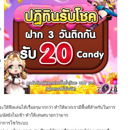
า
น
ย
ห้ฟีลเล่นได้เรื่อยๆมากกว่า ทำให้พวกเรามีพื้นที่สำหรับในการ
โบนัสยังไม่เข้า ทำให้เล่นสบายกว่ามาก
ว่าการโชว์ระบบ