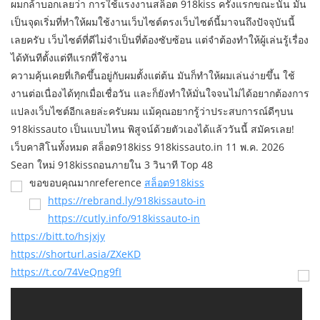
ผมกล้าบอกเลยว่า การใช้แรงงานสล็อต 918kiss ครั้งแรกขณะนั้น มัน
เป็นจุดเริ่มที่ทำให้ผมใช้งานเว็บไซต์ตรงเว็บไซต์นี้มาจนถึงปัจจุบันนี้
เลยครับ เว็บไซต์ที่ดีไม่จำเป็นที่ต้องซับซ้อน แต่จำต้องทำให้ผู้เล่นรู้เรื่อง
ได้ทันทีตั้งแต่ทีแรกที่ใช้งาน
ความคุ้นเคยที่เกิดขึ้นอยู่กับผมตั้งแต่ต้น มันก็ทำให้ผมเล่นง่ายขึ้น ใช้
งานต่อเนื่องได้ทุกเมื่อเชื่อวัน และก็ยังทำให้มั่นใจจนไม่ได้อยากต้องการ
แปลงเว็บไซต์อีกเลยล่ะครับผม แม้คุณอยากรู้ว่าประสบการณ์ดีๆบน
918kissauto เป็นแบบไหน พิสูจน์ด้วยตัวเองได้แล้ววันนี้ สมัครเลย!
เว็บคาสิโนทั้งหมด สล็อต918kiss 918kissauto.in 11 พ.ค. 2026
Sean ใหม่ 918kissถอนภายใน 3 วินาที Top 48
ขอขอบคุณมากreference
สล็อต918kiss
https://rebrand.ly/918kissauto-in
https://cutly.info/918kissauto-in
https://bitt.to/hsjxjy
https://shorturl.asia/ZXeKD
https://t.co/74VeQng9fI