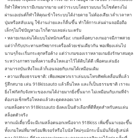
ก็ทำให้พวกเรามีเกมมากมาย แต่ว่าระบบโดยรวมบนเว็บไซต์ตรงไม่
ผ่านเอเย่นต์ก็ทำให้คุณเข้าใจระบบได้ง่ายดาย ไม่ต้องเสียเวล่ำเวลาหา
ปุ่มหรือสลับเมนู ใช้งานง่ายและก็ลื่นขึ้น ทำให้การเล่นผ่านจอมือถือ
เล็กๆไม่ใช่ปัญหาอะไรก็ตามเลยล่ะนะครับ
• หลายเกมเล่นได้แบบไม่หนักเครื่อง: เกมสล็อตบางเกมอาจมีภาพสวย
แต่ว่าก็รับประทานทรัพยากรเครื่องด้วยเช่นเดียวกัน พอเพียงเล่นไป
นานๆก็จะเริ่มกระตุกหรือค้าง แต่ว่าเกมของเราหลายเกมยังรักษาสมดุล
ระหว่างภาพรวมทั้งความลื่นไหลเอาไว้ได้ดิบได้ดี เพื่อคนเล่นยัง
สามารถบันเทิงใจแล้วก็เอนจอยกับเกมได้เหมือนเดิม
• ความเที่ยงธรรมชาติ: เพียงพอพวกเราเล่นบนโทรศัพท์เคลื่อนที่แล้ว
รู้สึกสบาย เล่น 918kissauto แล้วลื่นไหล และก็เป็นธรรมชาติ เราจะ
ยิ่งโฟกัสกับจังหวะของเกมได้ง่ายมากยิ่งขึ้นมาก ไม่เหมือนกับเกมที่จำ
ต้องรอเช็กหรือโหลดแล้วสะดุดตลอดเวลา
เกมสล็อตจาก 918kissauto ยังคงเป็นตัวเลือกที่ดีที่สุดสำหรับคนเล่น
สล็อตตัวจริง
หากแม้เดี๋ยวนี้จะมีเกมสล็อตนอกเหนือจาก 918kiss เพิ่มขึ้นมาเยอะขึ้น
ทั้งเกมใหม่ที่มาพร้อมฟีเจอร์หรือโบนัสใหม่ๆแม้กระนั้นมันก็ยังสู้เสน่ห์
ของ 918kiss ที่ยังคงความง่ายๆและความคลาสสิกเอาไว้อย่างเต็มที่