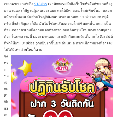
เวลาพวกเราเอ่ยถึง
918kiss
เรามักจะระลึกถึงเว็บไซต์หรือค่ายเกมที่อยู่
มานานและก็มีฐานผู้เล่นเยอะแยะ ต่อให้มีค่ายเกมใหม่เพิ่มขึ้นมาตลอด
แม้กระนั้นคนเล่นส่วนใหญ่ก็ยังกลับมาเล่นเกมกับ 918kissauto อยู่ดี
ครับ สิ่งสำคัญเลยก็คือ มันไม่ใช่แค่เรื่องความใกล้ชิดแค่นั้น แต่ว่าเป็น
ด้วยเหตุว่าตัวเกมมีความแตกต่างจากเกมสล็อตรุ่นใหม่ของหลายๆค่าย
ด้วย ในบทความนี้ ผมจะพาคุณมาเจาะลึกกันแบบจัดเต็ม อะไรคือเสน่ห์
ที่ทำให้เกม 918kiss ถูกหยิบยกขึ้นมาเล่นเสมอ หากแม้ภาพบางทีอาจจะ
ไม่ได้ดีเท่าค่ายใหม่ก็ตาม
จัง
หว
ะ
ขอ
งเ
กม
91
8k
iss
เล่