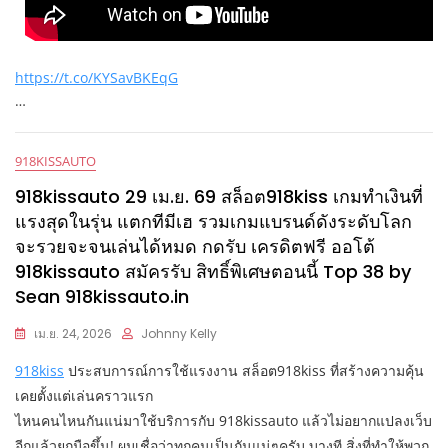
https://t.co/KYSavBKEqG
…
918KISSAUTO
918kissauto 29 เม.ย. 69 สล็อต918kiss เกมทำเงินที่
แรงสุดในรุ่น แตกทีมีเฮ รวมเกมแบรนด์ดังระดับโลก
จะรวยจะจนเล่นได้หมด กดรับ เครดิตฟรี ออโต้
918kissauto สมัครรับ สิทธิ์พิเศษตอนนี้ Top 38 by
Sean 918kissauto.in
เม.ย. 24, 2026
Johnny Kelly
918kiss
ประสบการณ์การใช้แรงงาน สล็อต918kiss ที่สร้างความคุ้น
เคยตั้งแต่เล่นคราวแรก
ไหนคนไหนกันแน่มาใช้บริการกับ 918kissauto แล้วไม่อยากแปลงเว็บ
อีกแล้วยกมือขึ้น! ผมเชื่อว่าทุกคนเป็นกันแน่ๆครับ บางที สิ่งที่ทำให้พวก