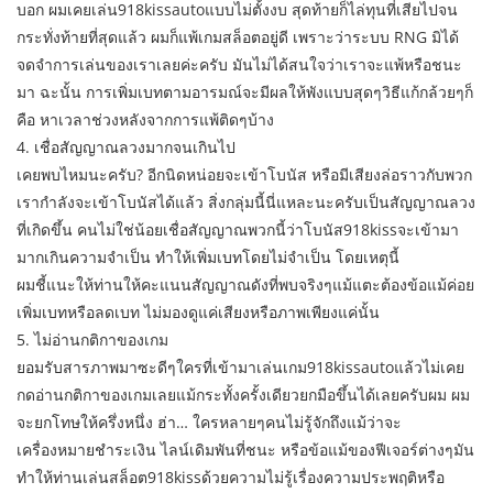
บอก ผมเคยเล่น918kissautoแบบไม่ตั้งงบ สุดท้ายก็ไล่ทุนที่เสียไปจน
กระทั่งท้ายที่สุดแล้ว ผมก็แพ้เกมสล็อตอยู่ดี เพราะว่าระบบ RNG มิได้
จดจำการเล่นของเราเลยค่ะครับ มันไม่ได้สนใจว่าเราจะแพ้หรือชนะ
มา ฉะนั้น การเพิ่มเบทตามอารมณ์จะมีผลให้พังแบบสุดๆวิธีแก้กล้วยๆก็
คือ หาเวลาช่วงหลังจากการแพ้ติดๆบ้าง
4. เชื่อสัญญาณลวงมากจนเกินไป
เคยพบไหมนะครับ? อีกนิดหน่อยจะเข้าโบนัส หรือมีเสียงล่อราวกับพวก
เรากำลังจะเข้าโบนัสได้แล้ว สิ่งกลุ่มนี้นี่แหละนะครับเป็นสัญญาณลวง
ที่เกิดขึ้น คนไม่ใช่น้อยเชื่อสัญญาณพวกนี้ว่าโบนัส918kissจะเข้ามา
มากเกินความจำเป็น ทำให้เพิ่มเบทโดยไม่จำเป็น โดยเหตุนี้
ผมชี้แนะให้ท่านให้คะแนนสัญญาณดังที่พบจริงๆแม้แตะต้องข้อแม้ค่อย
เพิ่มเบทหรือลดเบท ไม่มองดูแค่เสียงหรือภาพเพียงแค่นั้น
5. ไม่อ่านกติกาของเกม
ยอมรับสารภาพมาซะดีๆใครที่เข้ามาเล่นเกม918kissautoแล้วไม่เคย
กดอ่านกติกาของเกมเลยแม้กระทั้งครั้งเดียวยกมือขึ้นได้เลยครับผม ผม
จะยกโทษให้ครึ่งหนึ่ง ฮ่า… ใครหลายๆคนไม่รู้จักถึงแม้ว่าจะ
เครื่องหมายชำระเงิน ไลน์เดิมพันที่ชนะ หรือข้อแม้ของฟีเจอร์ต่างๆมัน
ทำให้ท่านเล่นสล็อต918kissด้วยความไม่รู้เรื่องความประพฤติหรือ