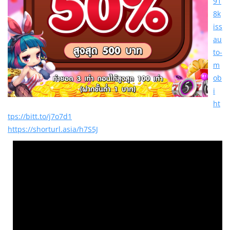
91
8k
iss
au
to-
m
ob
i
ht
tps://bitt.to/j7o7d1
https://shorturl.asia/h7S5J