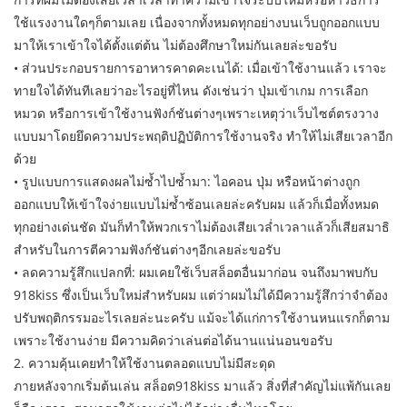
ใช้แรงงานใดๆก็ตามเลย เนื่องจากทั้งหมดทุกอย่างบนเว็บถูกออกแบบ
มาให้เราเข้าใจได้ตั้งแต่ต้น ไม่ต้องศึกษาใหม่กันเลยล่ะขอรับ
• ส่วนประกอบรายการอาหารคาดคะเนได้: เมื่อเข้าใช้งานแล้ว เราจะ
ทายใจได้ทันทีเลยว่าอะไรอยู่ที่ไหน ดังเช่นว่า ปุ่มเข้าเกม การเลือก
หมวด หรือการเข้าใช้งานฟังก์ชันต่างๆเพราะเหตุว่าเว็บไซต์ตรงวาง
แบบมาโดยยึดความประพฤติปฏิบัติการใช้งานจริง ทำให้ไม่เสียเวลาอีก
ด้วย
• รูปแบบการแสดงผลไม่ซ้ำไปซ้ำมา: ไอคอน ปุ่ม หรือหน้าต่างถูก
ออกแบบให้เข้าใจง่ายแบบไม่ซ้ำซ้อนเลยล่ะครับผม แล้วก็เมื่อทั้งหมด
ทุกอย่างเด่นชัด มันก็ทำให้พวกเราไม่ต้องเสียเวล่ำเวลาแล้วก็เสียสมาธิ
สำหรับในการตีความฟังก์ชันต่างๆอีกเลยล่ะขอรับ
• ลดความรู้สึกแปลกที่: ผมเคยใช้เว็บสล็อตอื่นมาก่อน จนถึงมาพบกับ
918kiss ซึ่งเป็นเว็บใหม่สำหรับผม แต่ว่าผมไม่ได้มีความรู้สึกว่าจำต้อง
ปรับพฤติกรรมอะไรเลยล่ะนะครับ แม้จะได้แก่การใช้งานหนแรกก็ตาม
เพราะใช้งานง่าย มีความคิดว่าเล่นต่อได้นานแน่นอนขอรับ
2. ความคุ้นเคยทำให้ใช้งานตลอดแบบไม่มีสะดุด
ภายหลังจากเริ่มต้นเล่น สล็อต918kiss มาแล้ว สิ่งที่สำคัญไม่แพ้กันเลย