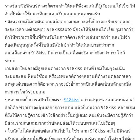
รางวัล หรือฟีพบร์ต่างๆก็ตาม ทำให้คนที่พึ่งจะเล่นก็รู้เรื่องเกมได้เร็ซ ไม่
จำเป็นต้องใช้เวลาศึกษาเล่าเรียนเกมนานเลยขอรับ
• จังหวะเกมไม่กดดัน: เกมสล็อตบางเกมบางครั้งก็อาจจะรีบเราตลอด
ระยะเวลา แต่เกมของ 918kissauto มักจะให้ฟีลเล่นได้เรื่อยๆมากกว่า
ทำให้พวกเรามีพื้นที่สำหรับในการคิดระหว่างเล่นมากกว่า และไม่จำ
ต้องเพิ่มทุนทุกครั้งที่โบนัสยังไม่เข้า ทำให้เล่นสบายกว่ามาก
เกมสล็อตจาก 918kiss มีความเป็น สล็อตจริง มากยิ่งกว่าการโชว์
ระบบ
เกมสมัยใหม่อาจมีลูกเล่นต่างจาก 918kiss ตรงที่ เกมใหม่ๆจะเน้น
ระบบสะสม ฟีพบร์ซ้อน หรือเอฟเฟกต์ต่างๆสถานที่ทำงานตลอดวเลา
แต่จุดเด่นของเราก็คือ พวกเราจะยังย้ำการสปินสล็อตเป็นหลักมากยิ่ง
กว่าการโชว์ระบบเกม
• หลายเกมย้ำการสปินโดยตรง:
918kiss
ความสนุกของเกมแบบคลาส
สิกก็คือ พวกเราจะลุ้นผลจากการสปิน แล้วก็เกมจาก 918kiss หลายเกม
ก็ยังให้ความรู้ความเข้าใจสึกอย่างงั้นอยู่เสมอ คนเล่นจะมีความรู้สึกว่า
มีส่วนร่วมกับเกมมากกว่าปลดปล่อยให้ระบบพาเล่นไปเรื่อยๆ
• โบนัสไม่ได้สลับซับซ้อนเกินไป: ไม่ใช่ว่าเกม 918kiss จะไม่มีฟีพบร์
ครับผม แม้กระนั้นฟีเจอร์ของเราเน้นย้ำความรู้ความเข้าใจง่าย ไม่ต้อง