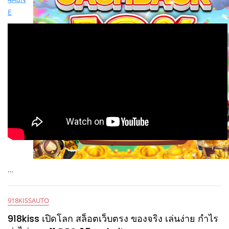
E
…
918KISSAUTO
918kiss เปิดโลก สล็อตเว็บตรง ของจริง เล่นง่าย กำไร