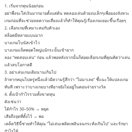
1. เริ่มจากทุนน้อยก่อน
อย่าพึ่งจะใส่เงินมากมายตั้งแต่ต้น ทดลองเล่นด้วยงบเล็กๆเพื่อมองจังหวะ
เกมก่อนที่จะช่วยลดความเสี่ยงแล้วก็ทำให้คุณรู้เรื่องเกมเยอะขึ้นเรื่อยๆ
2. เลือกเกมที่เหมาะสมกับตัวเอง
สล็อตมีหลายแบบมาก
บางเกมโบนัสเข้าไว
บางเกมแจ็คพอตใหญ่แม้กระนั้นเข้ายาก
ลอง “ทดสอบเล่น” ก่อน แล้วพอหลังจากนั้นก็ค่อยเลือกเกมที่คุณคิดว่าเล่น
แล้วสบโอกาสดี
3. อย่าเล่นเกมเดิมนานเกินไป
ถ้าหากหมุนไปครู่หนึ่งแล้วมีความรู้สึกว่า “ไม่มาเลย” ชี้แนะให้แปลงเกม
ทันที เพราะว่าบางเกมบางทีอาจยังไม่อยู่ในตอนจ่ายรางวัล
4. ตั้งเป้ากำไรรวมทั้งขาดทุน
ดังเช่นว่า
ได้กำไร 30–50% → หยุด
เสียถึงจุดที่ตั้งไว้ → พอ
เคล็ดวิธีนี้ช่วยทำให้คุณ “ไม่เล่นเพลิดเพลินจนกระทั่งเกินไป” และรักษา
กำไรได้