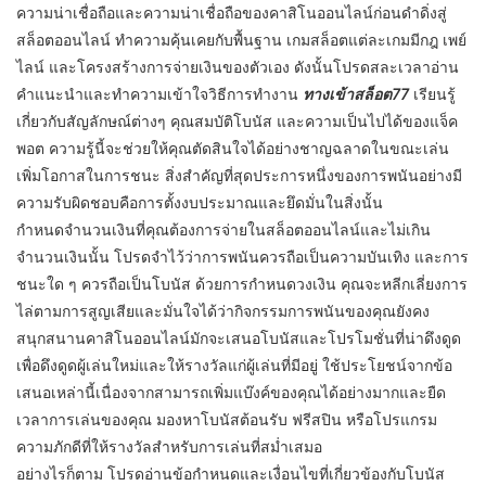
ความน่าเชื่อถือและความน่าเชื่อถือของคาสิโนออนไลน์ก่อนดำดิ่งสู่
สล็อตออนไลน์ ทำความคุ้นเคยกับพื้นฐาน เกมสล็อตแต่ละเกมมีกฎ เพย์
ไลน์ และโครงสร้างการจ่ายเงินของตัวเอง ดังนั้นโปรดสละเวลาอ่าน
คำแนะนำและทำความเข้าใจวิธีการทำงาน
ทางเข้าสล็อต77
เรียนรู้
เกี่ยวกับสัญลักษณ์ต่างๆ คุณสมบัติโบนัส และความเป็นไปได้ของแจ็ค
พอต ความรู้นี้จะช่วยให้คุณตัดสินใจได้อย่างชาญฉลาดในขณะเล่น
เพิ่มโอกาสในการชนะ สิ่งสำคัญที่สุดประการหนึ่งของการพนันอย่างมี
ความรับผิดชอบคือการตั้งงบประมาณและยึดมั่นในสิ่งนั้น
กำหนดจำนวนเงินที่คุณต้องการจ่ายในสล็อตออนไลน์และไม่เกิน
จำนวนเงินนั้น โปรดจำไว้ว่าการพนันควรถือเป็นความบันเทิง และการ
ชนะใด ๆ ควรถือเป็นโบนัส ด้วยการกำหนดวงเงิน คุณจะหลีกเลี่ยงการ
ไล่ตามการสูญเสียและมั่นใจได้ว่ากิจกรรมการพนันของคุณยังคง
สนุกสนานคาสิโนออนไลน์มักจะเสนอโบนัสและโปรโมชั่นที่น่าดึงดูด
เพื่อดึงดูดผู้เล่นใหม่และให้รางวัลแก่ผู้เล่นที่มีอยู่ ใช้ประโยชน์จากข้อ
เสนอเหล่านี้เนื่องจากสามารถเพิ่มแบ๊งค์ของคุณได้อย่างมากและยืด
เวลาการเล่นของคุณ มองหาโบนัสต้อนรับ ฟรีสปิน หรือโปรแกรม
ความภักดีที่ให้รางวัลสำหรับการเล่นที่สม่ำเสมอ
อย่างไรก็ตาม โปรดอ่านข้อกำหนดและเงื่อนไขที่เกี่ยวข้องกับโบนัส