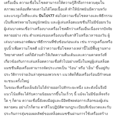
เครื่องอื่น ความเชื่อในโชคสามารถให้ความรู้สึกถึงการควบคุมใน
สภาพแวดล้อมที่คาดเดาไม่ได้โดยเนื้อแท้ ทำให้นักพนันมีความหวัง
และแรงจูงใจที่จะเล่น
ปันโปร77
ต่อไปความเชื่อโชคลางและพิธีกรรม
เป็นที่แพร่หลายในหมู่นักพนัน และผู้เล่นสล็อตแมชชีนก็ไม่มีข้อยกเว้น
ผู้เล่นบางคนเชื่อว่าเครื่องบางเครื่องโชคดีกว่าเครื่องอื่นเนื่องจากปัจจัย
หลายอย่าง เช่น ตำแหน่งของเครื่องบนชั้นคาสิโนหรือเวลาของวัน ผู้
เล่นบางคนอาจพัฒนาพิธีกรรมที่ซับซ้อนก่อนเล่น เช่น การถูเครื่องหรือ
จูบนิ้วเพื่อความโชคดี แม้ว่าความเชื่อโชคลางเหล่านี้ไม่มีพื้นฐานทาง
วิทยาศาสตร์ แต่ก็มีส่วนทำให้เกิดความตื่นเต้นและความคาดหวังที่
เกี่ยวข้องกับการเล่นสล็อตความเชื่อทั่วไปอย่างหนึ่งในหมู่ผู้เล่นสล็อต
แมชชีนคือเครื่องสามารถจัดประเภทเป็น “ร้อน” หรือ “เย็น” ขึ้นอยู่กับ
ประวัติการจ่ายเงินล่าสุดของพวกเขา แนวคิดก็คือเครื่องร้อนมีกำหนด
จะชนะครั้งใหญ่
ในขณะที่เครื่องเย็นยังไม่ได้จ่ายออกไปสักระยะหนึ่ง และดังนั้นจึงมี
แนวโน้มที่จะได้รับความนิยมมากขึ้นในเร็วๆ นี้ แม้จะไม่มีข้อเท็จจริง
ใด ๆ ก็ตาม ความเชื่อนี้ยังคงมีอยู่และมีอิทธิพลต่อการเลือกของผู้เล่น
หลายคน อย่างไรก็ตาม คาสิโนปฏิบัติตามกฎระเบียบที่เข้มงวดและรับ
ประกันการสุ่มของผลลัพธ์ของสล็อตแมชชีนผ่านการใช้เครื่องสร้าง