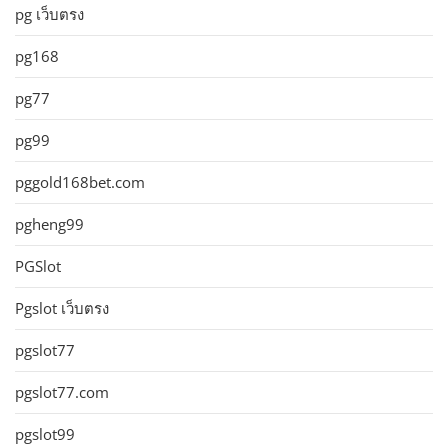
pg เว็บตรง
pg168
pg77
pg99
pggold168bet.com
pgheng99
PGSlot
Pgslot เว็บตรง
pgslot77
pgslot77.com
pgslot99