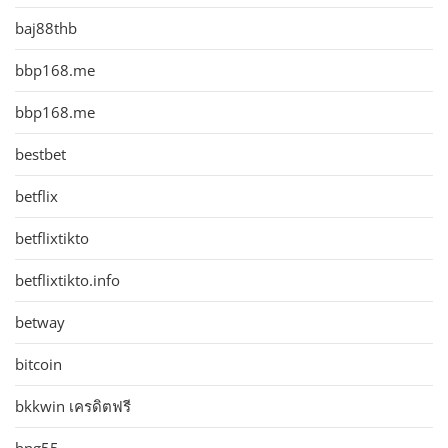
baj88thb
bbp168.me
bbp168.me
bestbet
betflix
betflixtikto
betflixtikto.info
betway
bitcoin
bkkwin เครดิตฟรี