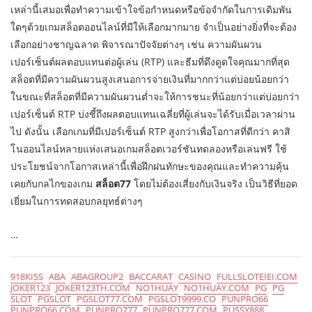
เหล่านี้เสมอเพื่อทำความเข้าใจข้อกำหนดหรือข้อจำกัดในการเดิมพัน
ใดๆด้วยเกมสล็อตออนไลน์ที่มีให้เลือกมากมาย จำเป็นอย่างยิ่งที่จะต้อง
เลือกอย่างชาญฉลาด พิจารณาปัจจัยต่างๆ เช่น ความผันผวน
เปอร์เซ็นต์ผลตอบแทนต่อผู้เล่น (RTP) และธีมที่ดึงดูดใจคุณมากที่สุด
สล็อตที่มีความผันผวนสูงเสนอการจ่ายเงินที่มากกว่าแต่บ่อยน้อยกว่า
ในขณะที่สล็อตที่มีความผันผวนต่ำจะให้การชนะที่น้อยกว่าแต่บ่อยกว่า
เปอร์เซ็นต์ RTP บ่งชี้ถึงผลตอบแทนเฉลี่ยที่ผู้เล่นจะได้รับเมื่อเวลาผ่าน
ไป ดังนั้น เลือกเกมที่มีเปอร์เซ็นต์ RTP สูงกว่าเพื่อโอกาสที่ดีกว่า คาสิ
โนออนไลน์หลายแห่งเสนอเกมสล็อตเวอร์ชันทดลองหรือเล่นฟรี ใช้
ประโยชน์จากโอกาสเหล่านี้เพื่อฝึกฝนทักษะของคุณและทำความคุ้น
เคยกับกลไกของเกม
สล็อต77
โดยไม่ต้องเสี่ยงกับเงินจริง เป็นวิธีที่ยอด
เยี่ยมในการทดสอบกลยุทธ์ต่างๆ
…
918KISS
ABA
ABAGROUP2
BACCARAT
CASINO
FULLSLOTEIEI.COM
JOKER123
JOKER123TH.COM
NO1HUAY
NO1HUAY.COM
PG
PG
SLOT
PGSLOT
PGSLOT77.COM
PGSLOT9999.CO
PUNPRO66
PUNPRO66.COM
PUNPRO777
PUNPRO777.COM
PUSSY888