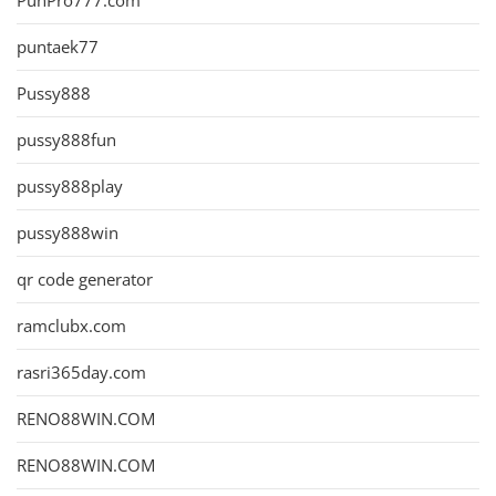
PunPro777.com
puntaek77
Pussy888
pussy888fun
pussy888play
pussy888win
qr code generator
ramclubx.com
rasri365day.com
RENO88WIN.COM
RENO88WIN.COM