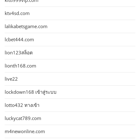
kitti999vip.com
ktv4sd.com
lalikabetsgame.com
lcbet444.com
lion123สล็อต
lionth168.com
live22
lockdown168 เข้าสู่ระบบ
lotto432 ทางเข้า
luckycat789.com
m4newonline.com