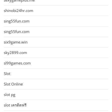
sexygameplus.me
shinobi24hr.com
sing55fun.com
sing55fun.com
six9game.win
sky2899.com
sl99games.com
Slot
Slot Online
slot pg
slot เครดิตฟรี