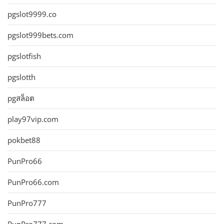
pgslot9999.co
pgslot999bets.com
pgslotfish
pgslotth
pgสล็อต
play97vip.com
pokbet88
PunPro66
PunPro66.com
PunPro777