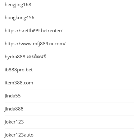
hengjing168
hongkong456
https://sretthi99.bet/enter/
https://www.mfj889xx.com/
hydra888 เครดิตฟรี
ib888pro.bet
item388.com
Jinda55
jinda888
Joker123
joker123auto