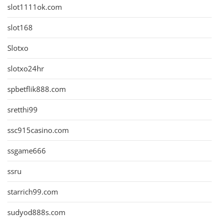
slot1111ok.com
slot168
Slotxo
slotxo24hr
spbetflik888.com
sretthi99
ssc915casino.com
ssgame666
ssru
starrich99.com
sudyod888s.com