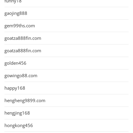
funny18
gaojing888
gem99ths.com
goatza888fin.com
goatza888fin.com
golden456
gowingo88.com
happy168
hengheng9899.com
hengjing168
hongkong456