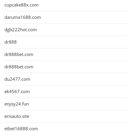
cupcake88x.com
daruma1688.com
dgb222hot.com
dr888
dr888bet.com
dr888bet.com
du2477.com
ek4567.com
enjoy24.fun
erisauto.site
etbet16888.com