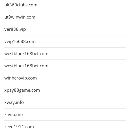
uk369clubs.com
ut9winwin.com
ver888.vip
vvip16688.com
westbluez168bet.com
westbluez168bet.com
winherovip.com
xpay88game.com
xway.info
z5vip.me
zeed1911.com