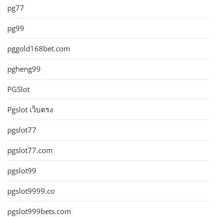
pg77
pg99
pggold168bet.com
pgheng99
PGSlot
Pgslot เว็บตรง
pgslot77
pgslot77.com
pgslot99
pgslot9999.co
pgslot999bets.com