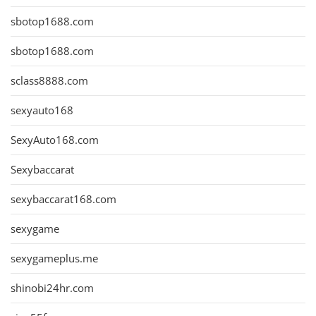
sbotop1688.com
sbotop1688.com
sclass8888.com
sexyauto168
SexyAuto168.com
Sexybaccarat
sexybaccarat168.com
sexygame
sexygameplus.me
shinobi24hr.com