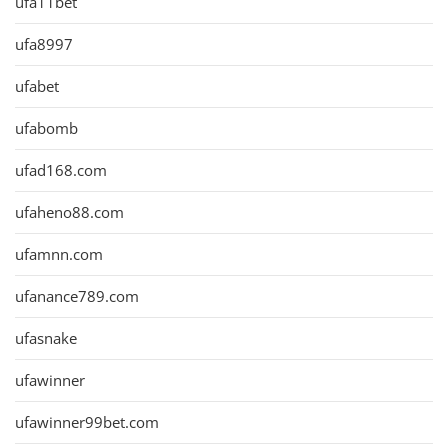
ufa11bet
ufa8997
ufabet
ufabomb
ufad168.com
ufaheno88.com
ufamnn.com
ufanance789.com
ufasnake
ufawinner
ufawinner99bet.com