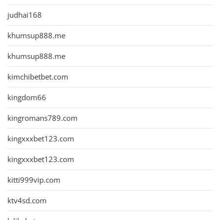
judhai168
khumsup888.me
khumsup888.me
kimchibetbet.com
kingdom66
kingromans789.com
kingxxxbet123.com
kingxxxbet123.com
kitti999vip.com
ktv4sd.com