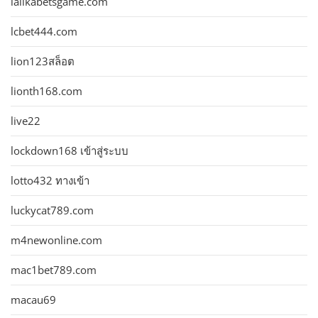
lalikabetsgame.com
lcbet444.com
lion123สล็อต
lionth168.com
live22
lockdown168 เข้าสู่ระบบ
lotto432 ทางเข้า
luckycat789.com
m4newonline.com
mac1bet789.com
macau69