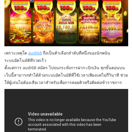
เพราะเหตุใด
audi68
ถึงเป็นตัวเลือกลำดับที่หนึ่งของนักพนัน
ระบบอัตโนมัติที่รวดเร็ว
ตั้งแต่การ audi68 สมัคร ไปจนกระทั่งการฝาก-เบิกเงิน ทุกขั้นตอนบน
เว็บนี้สามารถทำได้ด้วยระบบอัตโนมัติที่ใช้เวลาเพียงแต่ไม่กี่วินาที ช่วย
ให้ผู้เล่นไม่ต้องเสียเวลาสำหรับเพื่อการคอยคิวหรือติดต่อข้าราชการ