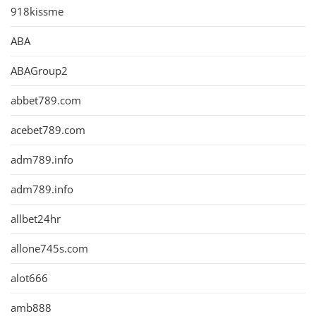
918kissme
ABA
ABAGroup2
abbet789.com
acebet789.com
adm789.info
adm789.info
allbet24hr
allone745s.com
alot666
amb888