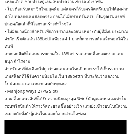
ให้ละเอียด ช่วยทำให้ผู้เล่นใหม่ทำความเข้าใจได้เร็วขึ้น
• โปรต้อนรับสมาชิกใหม่สุดคุ้ม แค่สมัครก็รับเครดิตฟรีแบบไม่ต้องฝาก
นำไปทดลองเล่นสล็อตจริง ถอนได้เมื่อทำเทิร์นครบ เป็นจุดเริ่มแรกที่
ปลอดภัยแล้วก็มีโอกาสสร้างกำไรจริง
• ไม่มีอย่างน้อยสำหรับเพื่อการฝากและถอน เหมาะกับผู้ที่มีงบประมาณ
จำกัด เริ่มต้นเล่น188betthเพียงแค่ 1 บาทก็สามารถลุ้นแจ็คพอตได้ใน
ทันที
เกมยอดฮิตที่ไม่สมควรพลาดใน 188bet รวมเกมสล็อตแตกง่าย เล่น
สนุก กำไรงาม
สำหรับคนที่ยังเลือกไม่ถูกว่าจะเล่นเกมไหนดี พวกเราได้เก็บรวบรวม
เกมสล็อตที่ได้รับความนิยมในเว็บ 188betth ที่ประกันว่าแตกง่าย
โบนัสเยอะ และเหมาะสมกับทุกคน:
• Mahjong Ways 2 (PG Slot)
เกมสล็อตแนวจีนที่ได้รับความนิยมสูงสุด ฟีพบร์ตัวคูณแบบสองเท่าใน
รอบฟรีสปินทำให้รางวัลทะยานขึ้นอย่างเร็ว แถมยังเข้ารอบโบนัสง่าย
เหมาะกับทั้งยังผู้เล่นใหม่และก็สายล่าแจ็คพอต