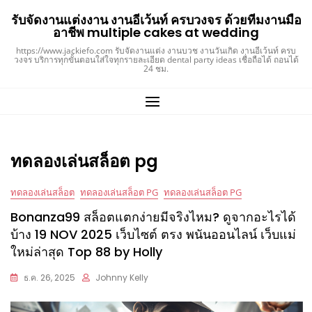
Skip
รับจัดงานแต่งงาน งานอีเว้นท์ ครบวงจร ด้วยทีมงานมือ
to
อาชีพ multiple cakes at wedding
content
https://www.jackiefo.com รับจัดงานแต่ง งานบวช งานวันเกิด งานอีเว้นท์ ครบ
วงจร บริการทุกขั้นตอนใส่ใจทุกรายละเอียด dental party ideas เชื่อถือได้ ถอนได้
24 ชม.
ทดลองเล่นสล็อต pg
ทดลองเล่นสล็อต
ทดลองเล่นสล็อต PG
ทดลองเล่นสล็อต PG
Bonanza99 สล็อตแตกง่ายมีจริงไหม? ดูจากอะไรได้
บ้าง 19 NOV 2025 เว็บไซต์ ตรง พนันออนไลน์ เว็บแม่
ใหม่ล่าสุด Top 88 by Holly
ธ.ค. 26, 2025
Johnny Kelly