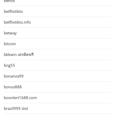
betflix
betflixtikto
betflixtikto.info
betway
bitcoin
bkkwin เครดิตฟรี
bng55
bonanza99
bonus888
boonlert1688.com
brazil999 slot