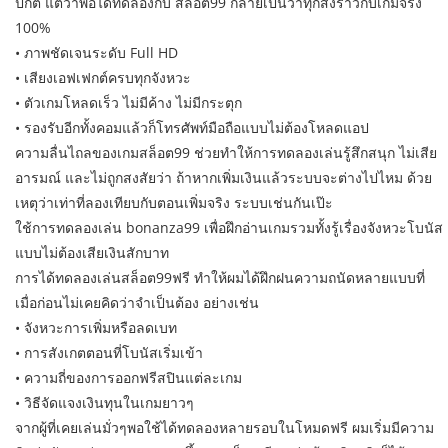
ปกติ แต่ว่าพอได้ทดลองกับ สล็อต99 กลายเป็นว่าทุกสิ่งราวกับเกมจริง
100%
• ภาพชัดเจนระดับ Full HD
• เสียงเอฟเฟกต์ครบทุกจังหวะ
• ตัวเกมโหลดเร็ว ไม่มีค้าง ไม่มีกระตุก
• รองรับอีกทั้งคอมแล้วก็โทรศัพท์มือถือแบบไม่ต้องโหลดแอป
ความลื่นไถลของเกมสล็อต99 ช่วยทำให้การทดลองเล่นรู้สึกสนุก ไม่เสีย
อารมณ์ และไม่ถูกสงสัยว่า ถ้าหากเพิ่มเงินแล้วระบบจะต่างไปไหม ด้วย
เหตุว่าเท่าที่ลองเทียบกับตอนเพิ่มจริง ระบบเช่นกันเป๊ะ
ใช้การทดลองเล่น bonanza99 เพื่อฝึกอ่านเกมรวมทั้งรู้เรื่องจังหวะโบนัส
แบบไม่ต้องเสียเงินสักบาท
การได้ทดลองเล่นสล็อต99ฟรี ทำให้ผมได้ฝึกฝนความถนัดหลายแบบที่
เมื่อก่อนไม่เคยคิดว่าจำเป็นต้อง อย่างเช่น
• จังหวะการเพิ่มหรือลดเบท
• การสังเกตตอนที่โบนัสเริ่มเข้า
• ความถี่ของการออกฟรีสปินแต่ละเกม
• วิธีจัดแจงเงินทุนในเกมยาวๆ
จากผู้ที่เคยเล่นมั่วๆพอใช้ได้ทดลองหลายรอบในโหมดฟรี ผมเริ่มมีความ