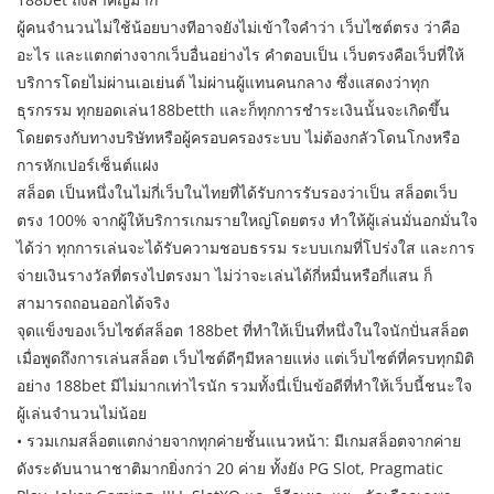
ผู้คนจำนวนไม่ใช้น้อยบางทีอาจยังไม่เข้าใจคำว่า เว็บไซต์ตรง ว่าคือ
อะไร และแตกต่างจากเว็บอื่นอย่างไร คำตอบเป็น เว็บตรงคือเว็บที่ให้
บริการโดยไม่ผ่านเอเย่นต์ ไม่ผ่านผู้แทนคนกลาง ซึ่งแสดงว่าทุก
ธุรกรรม ทุกยอดเล่น188betth และก็ทุกการชำระเงินนั้นจะเกิดขึ้น
โดยตรงกับทางบริษัทหรือผู้ครอบครองระบบ ไม่ต้องกลัวโดนโกงหรือ
การหักเปอร์เซ็นต์แฝง
สล็อต เป็นหนึ่งในไม่กี่เว็บในไทยที่ได้รับการรับรองว่าเป็น สล็อตเว็บ
ตรง 100% จากผู้ให้บริการเกมรายใหญ่โดยตรง ทำให้ผู้เล่นมั่นอกมั่นใจ
ได้ว่า ทุกการเล่นจะได้รับความชอบธรรม ระบบเกมที่โปร่งใส และการ
จ่ายเงินรางวัลที่ตรงไปตรงมา ไม่ว่าจะเล่นได้กี่หมื่นหรือกี่แสน ก็
สามารถถอนออกได้จริง
จุดแข็งของเว็บไซต์สล็อต 188bet ที่ทำให้เป็นที่หนึ่งในใจนักปั่นสล็อต
เมื่อพูดถึงการเล่นสล็อต เว็บไซต์ดีๆมีหลายแห่ง แต่เว็บไซต์ที่ครบทุกมิติ
อย่าง 188bet มีไม่มากเท่าไรนัก รวมทั้งนี่เป็นข้อดีที่ทำให้เว็บนี้ชนะใจ
ผู้เล่นจำนวนไม่น้อย
• รวมเกมสล็อตแตกง่ายจากทุกค่ายชั้นแนวหน้า: มีเกมสล็อตจากค่าย
ดังระดับนานาชาติมากยิ่งกว่า 20 ค่าย ทั้งยัง PG Slot, Pragmatic