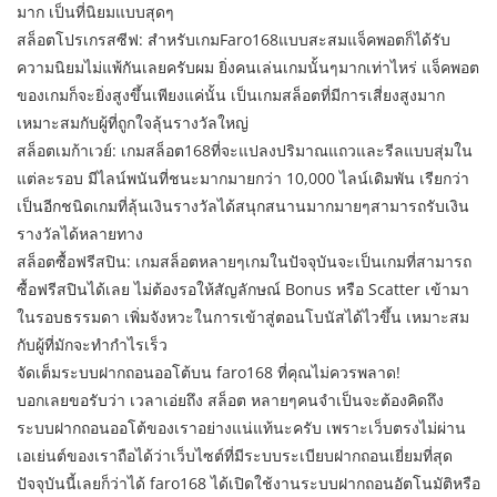
มาก เป็นที่นิยมแบบสุดๆ
สล็อตโปรเกรสซีฟ: สำหรับเกมFaro168แบบสะสมแจ็คพอตก็ได้รับ
ความนิยมไม่แพ้กันเลยครับผม ยิ่งคนเล่นเกมนั้นๆมากเท่าไหร่ แจ็คพอต
ของเกมก็จะยิ่งสูงขึ้นเพียงแค่นั้น เป็นเกมสล็อตที่มีการเสี่ยงสูงมาก
เหมาะสมกับผู้ที่ถูกใจลุ้นรางวัลใหญ่
สล็อตเมก้าเวย์: เกมสล็อต168ที่จะแปลงปริมาณแถวและรีลแบบสุ่มใน
แต่ละรอบ มีไลน์พนันที่ชนะมากมายกว่า 10,000 ไลน์เดิมพัน เรียกว่า
เป็นอีกชนิดเกมที่ลุ้นเงินรางวัลได้สนุกสนานมากมายๆสามารถรับเงิน
รางวัลได้หลายทาง
สล็อตซื้อฟรีสปิน: เกมสล็อตหลายๆเกมในปัจจุบันจะเป็นเกมที่สามารถ
ซื้อฟรีสปินได้เลย ไม่ต้องรอให้สัญลักษณ์ Bonus หรือ Scatter เข้ามา
ในรอบธรรมดา เพิ่มจังหวะในการเข้าสู่ตอนโบนัสได้ไวขึ้น เหมาะสม
กับผู้ที่มักจะทำกำไรเร็ว
จัดเต็มระบบฝากถอนออโต้บน faro168 ที่คุณไม่ควรพลาด!
บอกเลยขอรับว่า เวลาเอ่ยถึง สล็อต หลายๆคนจำเป็นจะต้องคิดถึง
ระบบฝากถอนออโต้ของเราอย่างแน่แท้นะครับ เพราะเว็บตรงไม่ผ่าน
เอเย่นต์ของเราถือได้ว่าเว็บไซต์ที่มีระบบระเบียบฝากถอนเยี่ยมที่สุด
ปัจจุบันนี้เลยก็ว่าได้ faro168 ได้เปิดใช้งานระบบฝากถอนอัตโนมัติหรือ