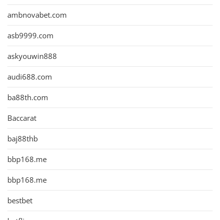
ambnovabet.com
asb9999.com
askyouwin888
audi688.com
ba88th.com
Baccarat
baj88thb
bbp168.me
bbp168.me
bestbet