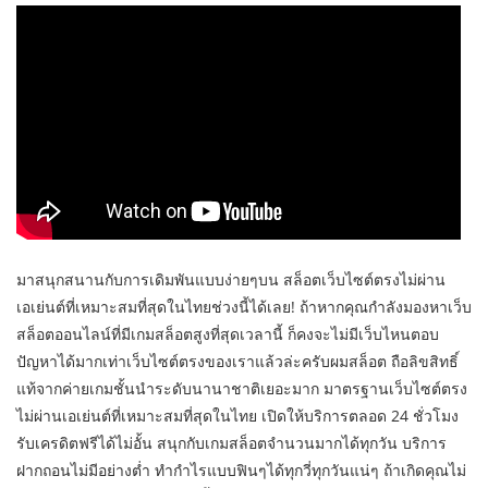
มาสนุกสนานกับการเดิมพันแบบง่ายๆบน สล็อตเว็บไซต์ตรงไม่ผ่าน
เอเย่นต์ที่เหมาะสมที่สุดในไทยช่วงนี้ได้เลย! ถ้าหากคุณกำลังมองหาเว็บ
สล็อตออนไลน์ที่มีเกมสล็อตสูงที่สุดเวลานี้ ก็คงจะไม่มีเว็บไหนตอบ
ปัญหาได้มากเท่าเว็บไซต์ตรงของเราแล้วล่ะครับผมสล็อต ถือลิขสิทธิ์
แท้จากค่ายเกมชั้นนำระดับนานาชาติเยอะมาก มาตรฐานเว็บไซต์ตรง
ไม่ผ่านเอเย่นต์ที่เหมาะสมที่สุดในไทย เปิดให้บริการตลอด 24 ชั่วโมง
รับเครดิตฟรีได้ไม่อั้น สนุกกับเกมสล็อตจำนวนมากได้ทุกวัน บริการ
ฝากถอนไม่มีอย่างต่ำ ทำกำไรแบบฟินๆได้ทุกวี่ทุกวันแน่ๆ ถ้าเกิดคุณไม่