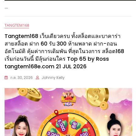
…
TANGTEM168
Tangtem168 เว็บเดียวครบ ทั้งสล็อตและบาคาร่า
สายสล็อต ฝาก 60 รับ 300 ห้ามพลาด ฝาก-ถอน
อัตโนมัติ คุ้มค่าการเดิมพัน ที่สุดในวงการ สล็อต168
เริ่มก่อนวันนี้ มีลุ้นก่อนใคร Top 65 by Ross
tangtem168e.com 21 JUL 2026
ก.ค. 30, 2026
Johnny Kelly