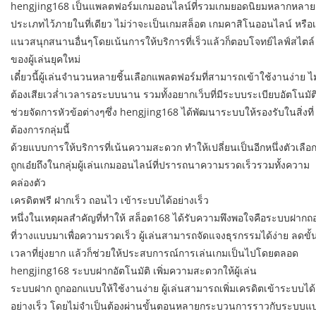
hengjing168 เป็นแพลตฟอร์มเกมออนไลน์ที่รวมเกมยอดนิยมหลากหลาย
ประเภทไว้ภายในที่เดียว ไม่ว่าจะเป็นเกมสล็อต เกมคาสิโนออนไลน์ หรือ
แนวสนุกสนานอื่นๆโดยเน้นการให้บริการที่เร็วแล้วก็ตอบโจทย์ไลฟ์สไตล์
ของผู้เล่นยุคใหม่
เดี๋ยวนี้ผู้เล่นจำนวนหลายชิ้นเลือกแพลตฟอร์มที่สามารถเข้าใช้งานง่าย ไม
ต้องเสียเวล่ำเวลารอระบบนาน รวมทั้งอยากเว็บที่มีระบบระเบียบอัตโนมัต
ช่วยจัดการหัวข้อต่างๆซึ่ง hengjing168 ได้พัฒนาระบบให้รองรับในสิ่งที่
ต้องการกลุ่มนี้
ด้วยแบบการให้บริการที่เน้นความสะดวก ทำให้เปลี่ยนเป็นอีกหนึ่งตัวเลือกท
ถูกเอ๋ยถึงในกลุ่มผู้เล่นเกมออนไลน์ที่ปรารถนาความรวดเร็วรวมทั้งความ
คล่องตัว
เครดิตฟรี ฝากเร็ว ถอนไว เข้าระบบได้อย่างเร็ว
หนึ่งในเหตุผลสำคัญที่ทำให้ สล็อต168 ได้รับความพึงพอใจคือระบบฝากถ
ที่วางแบบมาเพื่อความรวดเร็ว ผู้เล่นสามารถจัดแจงธุรกรรมได้ง่าย ลดขั้
เวลาที่ยุ่งยาก แล้วก็ช่วยให้ประสบการณ์การเล่นเกมเป็นไปโดยตลอด
hengjing168 ระบบฝากอัตโนมัติ เพิ่มความสะดวกให้ผู้เล่น
ระบบฝาก ถูกออกแบบให้ใช้งานง่าย ผู้เล่นสามารถเพิ่มเครดิตเข้าระบบได้
อย่างเร็ว โดยไม่จำเป็นต้องผ่านขั้นตอนหลายกระบวนการราวกับระบบแ