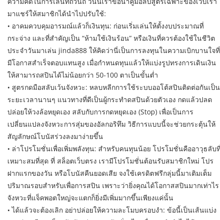
ความคิดในการเล่นที่ถ้วนถี่ วันนี้เราขอนำคู่มือลับสูตรเฉพาะของเว็บเรา
มาแชร์ให้สมาชิกได้นำไปปรับใช้:
• อาคมควบคุมอารมณ์แล้วก็เงินทุน: ก่อนเริ่มเล่นให้ตั้งงบประมาณที่
กระจ่าง และที่สำคัญเป็น “ห้ามใช้เงินร้อน” หรือเงินที่ควรต้องใช้ในชีวิต
ประจำวันมาเล่น jinda888 ให้คิดว่านี่เป็นการลงทุนในความเบิกบานใจที่
มีโอกาสสำเร็จตอบแทนสูง เมื่อกำหนดทุนแล้วให้แบ่งรูปทรงการเดินเงิน
ให้สามารถสปินได้ไม่น้อยกว่า 50-100 ตาเป็นขั้นต่ำ
• สูตรกดมือสลับเว้นจังหวะ: หลบหลีกการใช้ระบบออโต้สปินติดต่อกันเป็น
ระยะเวลานานๆ แนวทางที่ดีเป็นผู้กระทำดสปินด้วยตัวเอง กดแล้วปลด
ปล่อยให้วงล้อหยุดเอง สลับกับการกดหยุดเอง (Stop) เพื่อเป็นการ
เปลี่ยนแปลงจังหวะการสุ่มของอัลกอริทึม วิธีการแบบนี้จะช่วยกระตุ้นให้
สัญลักษณ์โบนัสร่วงลงมาง่ายขึ้น
• ล่าโปรโมชั่นเพื่อเพิ่มพลังทุน: สำหรับคนทุนน้อย โปรโมชั่นคืออาวุธลับที
เหมาะสมที่สุด ที่ สล็อตเว็บตรง เรามีโปรโมชั่นต้อนรับสมาชิกใหม่ โปร
ฝากแรกของวัน หรือโบนัสคืนยอดเสีย จงใช้เครดิตฟรีกลุ่มนี้มาเติมเต็ม
ปริมาณรอบสำหรับเพื่อการสปิน เพราะว่ายิ่งคุณได้โอกาสสปินมากเท่าไร
จังหวะที่แจ็คพอตใหญ่จะแตกก็ยิ่งมีเพิ่มมากขึ้นเพียงแค่นั้น
• ได้แล้วจะต้องเลิก อย่าปล่อยให้ความละโมบครอบงำ: ข้อนี้เป็นเส้นแบ่ง