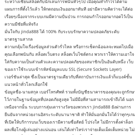
ระหว่างเซียนสล็อตกับนักเล่นการพนันทั่วๆไป เมื่อคุณทำกำไรได้ตาม
แผนการที่ตั้งไว้แล้ว ให้กดถอนเงินออกมาทันที อย่ามีความคิดว่าจะได้ต่อ
เรื่อยๆเนื่องจากระบบเกมมีความปั่นป่วน การถอนกำไรออกมากอดไว้เป็น
ความมีชัยที่แท้จริง
มั่นใจกับ jinda888 ได้ 100% กับระบบรักษาความปลอดภัยระดับ
มาตรฐานสากล
ความกลุ้มใจเรื่องข้อมูลส่วนตัวรั่วไหล หรือการเช็ดกฉ้อฉลจะหมดไปเมื่อ
คุณเลือกพนันกับ สล็อตเว็บตรง สล็อตเว็บไซต์ตรง พวกเราให้ความเอาใจ
ใส่กับความเป็นส่วนตัวและความปลอดภัยของสมาชิกเป็นอันดับหนึ่ง เว็บ
ของเราใช้ระบบเข้ารหัสข้อมูลแบบ SSL (Secure Sockets Layer)
เวอร์ชันล่าสุด ซึ่งเป็นมาตรฐานเดียวกับที่สถาบันการเงินแล้วก็แบงค์ชั้น
แนวหน้าทั่วโลกเลือกใช้
ข้อมูลชื่อ-นามสกุล เบอร์โทรศัพท์ รวมทั้งบัญชีธนาคารของคุณจะถูกรักษ
ไว้ภายในฐานข้อมูลที่ปลอดภัยสูงสุด ไม่มีมือที่สามสามารถเข้าถึงได้ นอก
เหนือจากนั้น ระบบการสุ่มเดารางวัลของพวกเรา jinda888 ยังผ่านการ
ยืนยันจากหน่วยงานอิสระระดับนานาชาติ ทำให้มั่นอกมั่นใจได้ว่าทุกๆเก
ที่เปิดให้บริการบนเว็บของเรามีความซื่อสัตย์ โปร่งใส ไม่มีการตั้งค่าล็อก
ผลเพื่อโกงผู้เล่นอย่างแน่นอน เล่นได้เท่าไหร่เราจ่ายเต็มเม็ดเต็มหน่วย ไม่