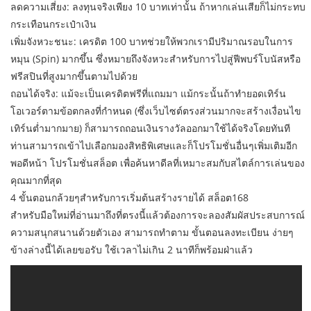
ลดความเสี่ยง: ลงทุนจริงเพียง 10 บาทเท่านั้น ถ้าหากเล่นเสียก็ไม่กระทบ
กระเทือนกระเป๋าเงิน
เพิ่มจังหวะชนะ: เครดิต 100 บาทช่วยให้พวกเรามีปริมาณรอบในการ
หมุน (Spin) มากขึ้น ซึ่งหมายถึงจังหวะสำหรับการไปสู่ฟีพบร์โบนัสหรือ
ฟรีสปินที่สูงมากขึ้นตามไปด้วย
ถอนได้จริง: แม้จะเป็นเครดิตฟรีที่แถมมา แม้กระนั้นถ้าทำยอดเทิร์น
โอเวอร์ตามข้อตกลงที่กำหนด (ซึ่งเว็บไซต์ตรงส่วนมากจะสร้างเงื่อนไข
เทิร์นต่ำมากมาย) ก็สามารถถอนเงินรางวัลออกมาใช้ได้จริงโดยทันที
ท่านสามารถเข้าไปเลือกมองสิทธิพิเศษและก็โปรโมชั่นอื่นๆเพิ่มเติมอีก
พอดีหน้า โปรโมชั่นสล็อต เพื่อค้นหาดีลที่เหมาะสมกับสไตล์การเล่นของ
คุณมากที่สุด
4 ขั้นตอนกล้วยๆสำหรับการเริ่มต้นสร้างรายได้ สล็อต168
สำหรับมือใหม่ที่อ่านมาถึงที่ตรงนี้แล้วต้องการจะลองสัมผัสประสบการณ์
ความสนุกสนานด้วยตัวเอง สามารถทำตาม ขั้นตอนลงทะเบียน ง่ายๆ
ข้างล่างนี้ได้เลยขอรับ ใช้เวลาไม่เกิน 2 นาทีก็พร้อมฝ่าแล้ว