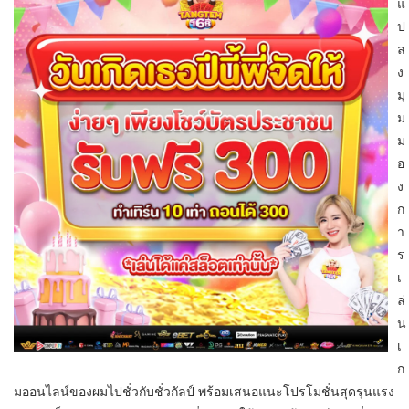
แ
ป
ล
ง
มุ
ม
ม
อ
ง
ก
า
ร
เ
ล่
น
เ
ก
มออนไลน์ของผมไปชั่วกับชั่วกัลป์ พร้อมเสนอแนะโปรโมชั่นสุดรุนแรง