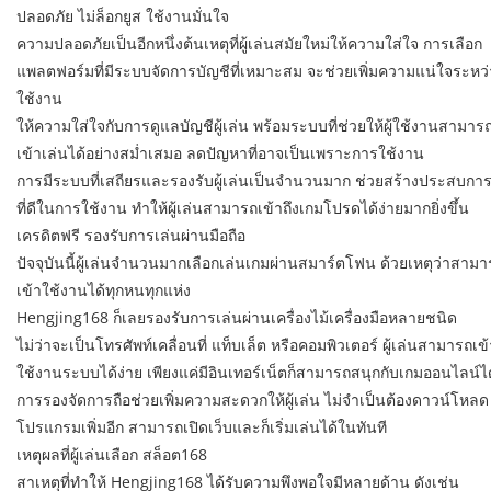
ปลอดภัย ไม่ล็อกยูส ใช้งานมั่นใจ
ความปลอดภัยเป็นอีกหนึ่งต้นเหตุที่ผู้เล่นสมัยใหม่ให้ความใส่ใจ การเลือก
แพลตฟอร์มที่มีระบบจัดการบัญชีที่เหมาะสม จะช่วยเพิ่มความแน่ใจระหว่
ใช้งาน
ให้ความใส่ใจกับการดูแลบัญชีผู้เล่น พร้อมระบบที่ช่วยให้ผู้ใช้งานสามาร
เข้าเล่นได้อย่างสม่ำเสมอ ลดปัญหาที่อาจเป็นเพราะการใช้งาน
การมีระบบที่เสถียรและรองรับผู้เล่นเป็นจำนวนมาก ช่วยสร้างประสบกา
ที่ดีในการใช้งาน ทำให้ผู้เล่นสามารถเข้าถึงเกมโปรดได้ง่ายมากยิ่งขึ้น
เครดิตฟรี รองรับการเล่นผ่านมือถือ
ปัจจุบันนี้ผู้เล่นจำนวนมากเลือกเล่นเกมผ่านสมาร์ตโฟน ด้วยเหตุว่าสาม
เข้าใช้งานได้ทุกหนทุกแห่ง
Hengjing168 ก็เลยรองรับการเล่นผ่านเครื่องไม้เครื่องมือหลายชนิด
ไม่ว่าจะเป็นโทรศัพท์เคลื่อนที่ แท็บเล็ต หรือคอมพิวเตอร์ ผู้เล่นสามารถเข้
ใช้งานระบบได้ง่าย เพียงแค่มีอินเทอร์เน็ตก็สามารถสนุกกับเกมออนไลน์ได
การรองจัดการถือช่วยเพิ่มความสะดวกให้ผู้เล่น ไม่จำเป็นต้องดาวน์โหลด
โปรแกรมเพิ่มอีก สามารถเปิดเว็บและก็เริ่มเล่นได้ในทันที
เหตุผลที่ผู้เล่นเลือก สล็อต168
สาเหตุที่ทำให้ Hengjing168 ได้รับความพึงพอใจมีหลายด้าน ดังเช่น