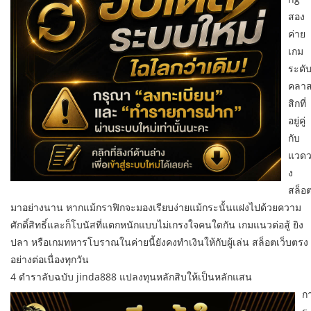
สอง
ค่าย
เกม
ระดั
คลา
สิกที่
อยู่คู่
กับ
แวด
ง
สล็อ
มาอย่างนาน หากแม้กราฟิกจะมองเรียบง่ายแม้กระนั้นแฝงไปด้วยความ
ศักดิ์สิทธิ์และก็โบนัสที่แตกหนักแบบไม่เกรงใจคนใดกัน เกมแนวต่อสู้ ยิง
ปลา หรือเกมทหารโบราณในค่ายนี้ยังคงทำเงินให้กับผู้เล่น สล็อตเว็บตรง
อย่างต่อเนื่องทุกวัน
4 ตำราลับฉบับ jinda888 แปลงทุนหลักสิบให้เป็นหลักแสน
ก