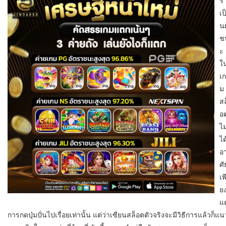
ร
เป
นผ
ช
ะ
ใ
เก
ม
สล
อ
ไม
ได
อ
ศั
เพ
ย
แต
การกดปุ่มปั่นไปเรื่อยเท่านั้น แต่ว่าเซียนสล็อตตัวจริงจะมีวิธีการแล้วก็แน