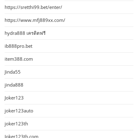
https://sretthi99.bet/enter/
https://www.mfj889xx.com/
hydra888 เครดิตฟรี
ib888pro.bet
item388.com
Jinda55
jinda888
Joker123
joker123auto
joker123th
Joker123th.com