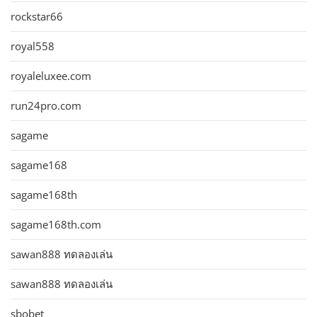
rockstar66
royal558
royaleluxee.com
run24pro.com
sagame
sagame168
sagame168th
sagame168th.com
sawan888 ทดลองเล่น
sawan888 ทดลองเล่น
sbobet