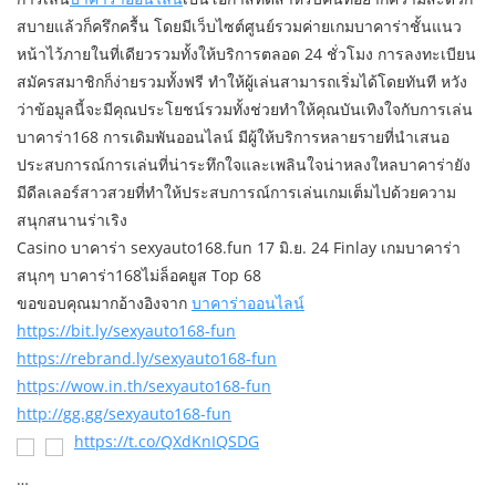
สบายแล้วก็ครึกครื้น โดยมีเว็บไซต์ศูนย์รวมค่ายเกมบาคาร่าชั้นแนว
หน้าไว้ภายในที่เดียวรวมทั้งให้บริการตลอด 24 ชั่วโมง การลงทะเบียน
สมัครสมาชิกก็ง่ายรวมทั้งฟรี ทำให้ผู้เล่นสามารถเริ่มได้โดยทันที หวัง
ว่าข้อมูลนี้จะมีคุณประโยชน์รวมทั้งช่วยทำให้คุณบันเทิงใจกับการเล่น
บาคาร่า168 การเดิมพันออนไลน์ มีผู้ให้บริการหลายรายที่นำเสนอ
ประสบการณ์การเล่นที่น่าระทึกใจและเพลินใจน่าหลงใหลบาคาร่ายัง
มีดีลเลอร์สาวสวยที่ทำให้ประสบการณ์การเล่นเกมเต็มไปด้วยความ
สนุกสนานร่าเริง
Casino บาคาร่า sexyauto168.fun 17 มิ.ย. 24 Finlay เกมบาคาร่า
สนุกๆ บาคาร่า168ไม่ล็อคยูส Top 68
ขอขอบคุณมากอ้างอิงจาก
บาคาร่าออนไลน์
https://bit.ly/sexyauto168-fun
https://rebrand.ly/sexyauto168-fun
https://wow.in.th/sexyauto168-fun
http://gg.gg/sexyauto168-fun
https://t.co/QXdKnIQSDG
…