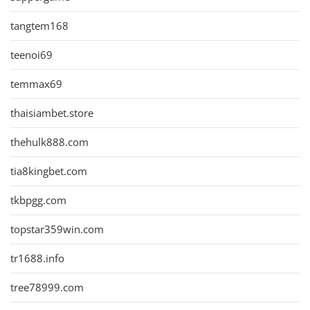
tangtem168
teenoi69
temmax69
thaisiambet.store
thehulk888.com
tia8kingbet.com
tkbpgg.com
topstar359win.com
tr1688.info
tree78999.com