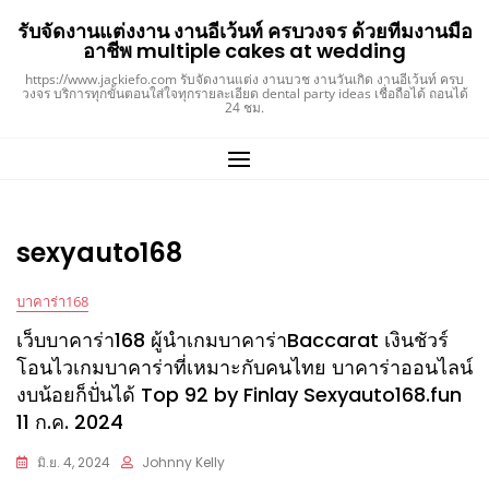
Skip
รับจัดงานแต่งงาน งานอีเว้นท์ ครบวงจร ด้วยทีมงานมือ
to
อาชีพ multiple cakes at wedding
content
https://www.jackiefo.com รับจัดงานแต่ง งานบวช งานวันเกิด งานอีเว้นท์ ครบ
วงจร บริการทุกขั้นตอนใส่ใจทุกรายละเอียด dental party ideas เชื่อถือได้ ถอนได้
24 ชม.
sexyauto168
บาคาร่า168
เว็บบาคาร่า168 ผู้นำเกมบาคาร่าBaccarat เงินชัวร์
โอนไวเกมบาคาร่าที่เหมาะกับคนไทย บาคาร่าออนไลน์
งบน้อยก็ปั่นได้ Top 92 by Finlay Sexyauto168.fun
11 ก.ค. 2024
มิ.ย. 4, 2024
Johnny Kelly