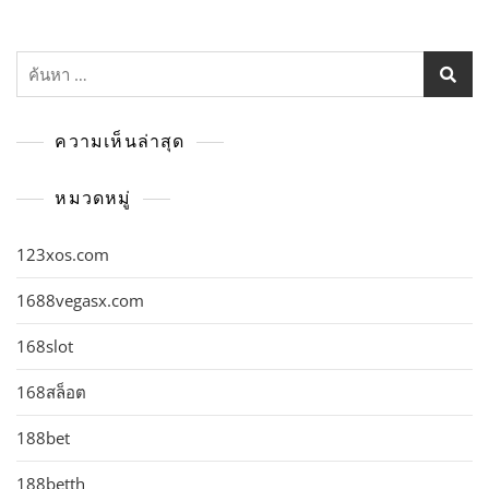
ค้นหา
สำหรับ:
ความเห็นล่าสุด
หมวดหมู่
123xos.com
1688vegasx.com
168slot
168สล็อต
188bet
188betth