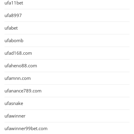
ufa11bet
ufa8997
ufabet
ufabomb
ufad168.com
ufaheno88.com
ufamnn.com
ufanance789.com
ufasnake
ufawinner
ufawinner99bet.com