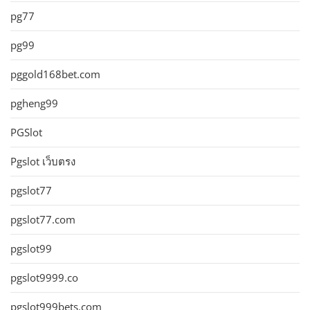
pg77
pg99
pggold168bet.com
pgheng99
PGSlot
Pgslot เว็บตรง
pgslot77
pgslot77.com
pgslot99
pgslot9999.co
pgslot999bets.com