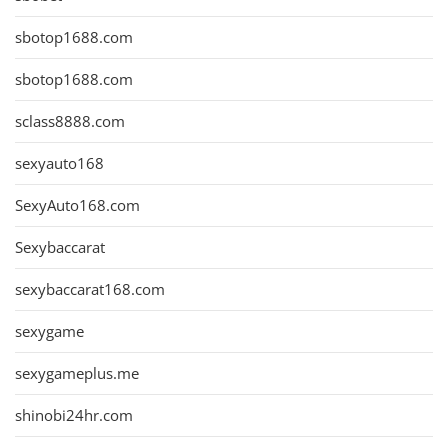
sbotop1688.com
sbotop1688.com
sclass8888.com
sexyauto168
SexyAuto168.com
Sexybaccarat
sexybaccarat168.com
sexygame
sexygameplus.me
shinobi24hr.com