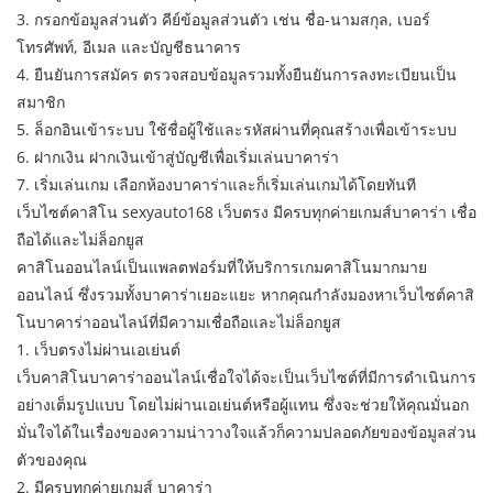
3. กรอกข้อมูลส่วนตัว คีย์ข้อมูลส่วนตัว เช่น ชื่อ-นามสกุล, เบอร์
โทรศัพท์, อีเมล และบัญชีธนาคาร
4. ยืนยันการสมัคร ตรวจสอบข้อมูลรวมทั้งยืนยันการลงทะเบียนเป็น
สมาชิก
5. ล็อกอินเข้าระบบ ใช้ชื่อผู้ใช้และรหัสผ่านที่คุณสร้างเพื่อเข้าระบบ
6. ฝากเงิน ฝากเงินเข้าสู่บัญชีเพื่อเริ่มเล่นบาคาร่า
7. เริ่มเล่นเกม เลือกห้องบาคาร่าและก็เริ่มเล่นเกมได้โดยทันที
เว็บไซต์คาสิโน sexyauto168 เว็บตรง มีครบทุกค่ายเกมส์บาคาร่า เชื่อ
ถือได้และไม่ล็อกยูส
คาสิโนออนไลน์เป็นแพลตฟอร์มที่ให้บริการเกมคาสิโนมากมาย
ออนไลน์ ซึ่งรวมทั้งบาคาร่าเยอะแยะ หากคุณกำลังมองหาเว็บไซต์คาสิ
โนบาคาร่าออนไลน์ที่มีความเชื่อถือและไม่ล็อกยูส
1. เว็บตรงไม่ผ่านเอเย่นต์
เว็บคาสิโนบาคาร่าออนไลน์เชื่อใจได้จะเป็นเว็บไซต์ที่มีการดำเนินการ
อย่างเต็มรูปแบบ โดยไม่ผ่านเอเย่นต์หรือผู้แทน ซึ่งจะช่วยให้คุณมั่นอก
มั่นใจได้ในเรื่องของความน่าวางใจแล้วก็ความปลอดภัยของข้อมูลส่วน
ตัวของคุณ
2. มีครบทุกค่ายเกมส์ บาคาร่า