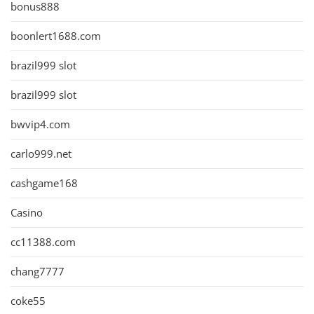
bonus888
boonlert1688.com
brazil999 slot
brazil999 slot
bwvip4.com
carlo999.net
cashgame168
Casino
cc11388.com
chang7777
coke55