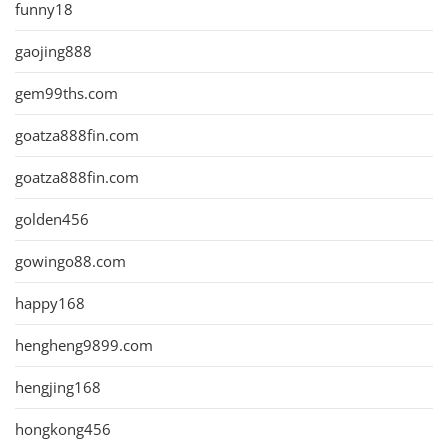
funny18
gaojing888
gem99ths.com
goatza888fin.com
goatza888fin.com
golden456
gowingo88.com
happy168
hengheng9899.com
hengjing168
hongkong456