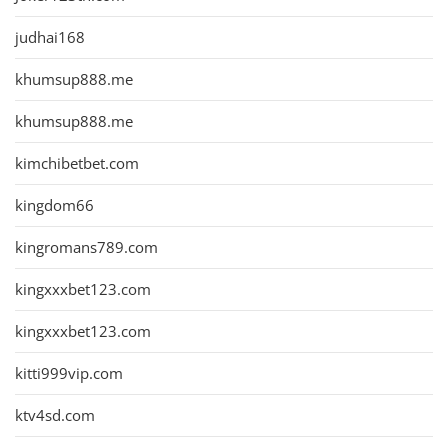
judhai168
khumsup888.me
khumsup888.me
kimchibetbet.com
kingdom66
kingromans789.com
kingxxxbet123.com
kingxxxbet123.com
kitti999vip.com
ktv4sd.com