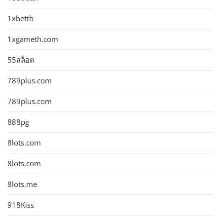
1xbetth
1xgameth.com
55สล็อต
789plus.com
789plus.com
888pg
8lots.com
8lots.com
8lots.me
918Kiss