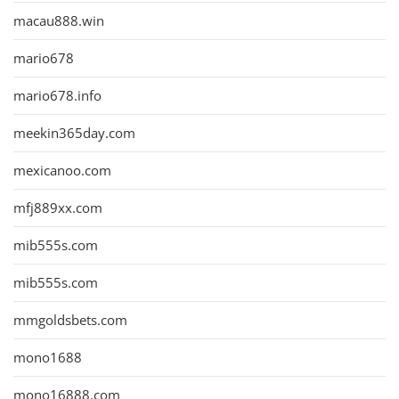
macau888.win
mario678
mario678.info
meekin365day.com
mexicanoo.com
mfj889xx.com
mib555s.com
mib555s.com
mmgoldsbets.com
mono1688
mono16888.com