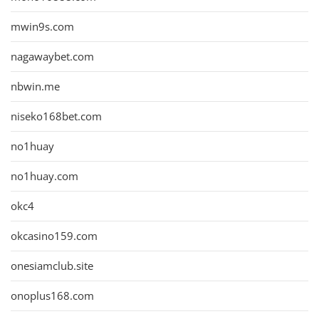
mwin9s.com
nagawaybet.com
nbwin.me
niseko168bet.com
no1huay
no1huay.com
okc4
okcasino159.com
onesiamclub.site
onoplus168.com