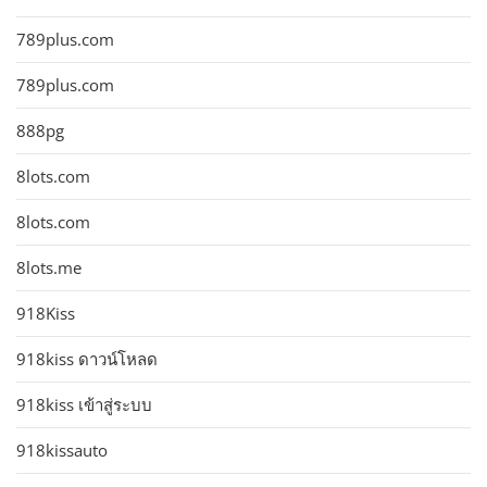
789plus.com
789plus.com
888pg
8lots.com
8lots.com
8lots.me
918Kiss
918kiss ดาวน์โหลด
918kiss เข้าสู่ระบบ
918kissauto