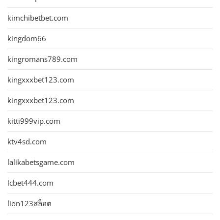
kimchibetbet.com
kingdom66
kingromans789.com
kingxxxbet123.com
kingxxxbet123.com
kitti999vip.com
ktv4sd.com
lalikabetsgame.com
lcbet444.com
lion123สล็อต