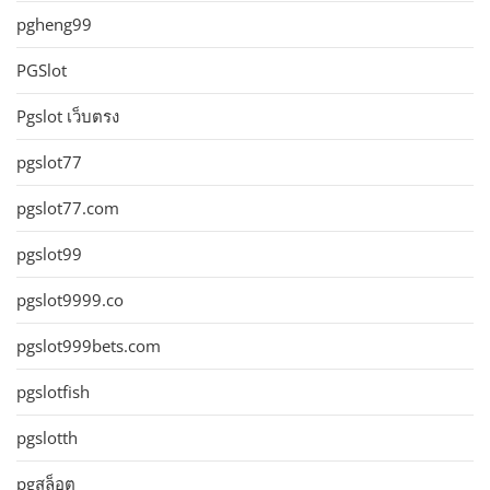
pgheng99
PGSlot
Pgslot เว็บตรง
pgslot77
pgslot77.com
pgslot99
pgslot9999.co
pgslot999bets.com
pgslotfish
pgslotth
pgสล็อต