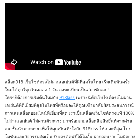
สล็อต918 เว็บไซต์ตรงไม่ผ่านเอเย่นต์ที่ดีที่สุดในไทย เริ่มเดิมพันครั้ง
ใหม่ได้ทุกวี่ทุกวันตลอด 1 วัน ลงทะเบียนเป็นสมาชิกเลย!
ใครๆก็ต้องการเริ่มต้นใหม่กับ
918kiss
เพราะนี่คือเว็บไซต์ตรงไม่ผ่าน
เอเย่นต์ที่ดีเยี่ยมที่สุดในไทยที่พร้อมจะให้คุณเข้ามาสัมผัสประสบการณ์
การเล่นสล็อตออนไลน์ที่เยี่ยมที่สุด เราเป็นสล็อตเว็บไซต์ตรงแท้ 100%
ไม่ผ่านเอเย่นต์ ไม่ผ่านตัวกลาง มาพร้อมเกมสล็อตลิขสิทธิ์แท้จากค่าย
เกมชั้นนำมากมาย เพื่อให้คุณบันเทิงใจกับ 918kiss ให้เยอะที่สุด โปร
โมชั่นและกิจกรรมจัดเต็ม รับเครดิตฟรีได้ไม่อั้น ฝากถอนง่าย ไม่มีอย่าง