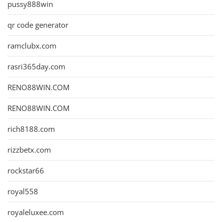
pussy888win
qr code generator
ramclubx.com
rasri365day.com
RENO88WIN.COM
RENO88WIN.COM
rich8188.com
rizzbetx.com
rockstar66
royal558
royaleluxee.com