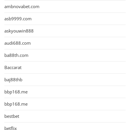
ambnovabet.com
asb9999.com
askyouwin888
audi688.com
ba88th.com
Baccarat
baj88thb
bbp168.me
bbp168.me
bestbet
betflix