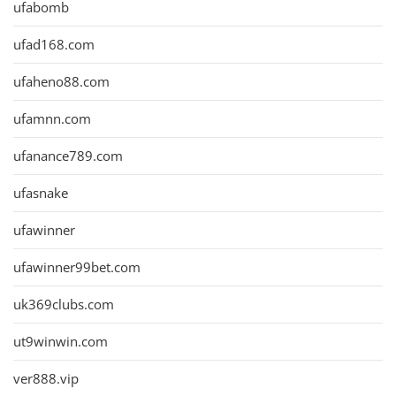
ufabomb
ufad168.com
ufaheno88.com
ufamnn.com
ufanance789.com
ufasnake
ufawinner
ufawinner99bet.com
uk369clubs.com
ut9winwin.com
ver888.vip