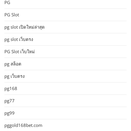
PG
PG Slot
pg slot เปิดใหม่ล่าสุด
pg slot เว็บตรง
PG Slot เว็บใหม่
pg สล็อต
pg เว็บตรง
pg168
pg77
pg99
pggold168bet.com