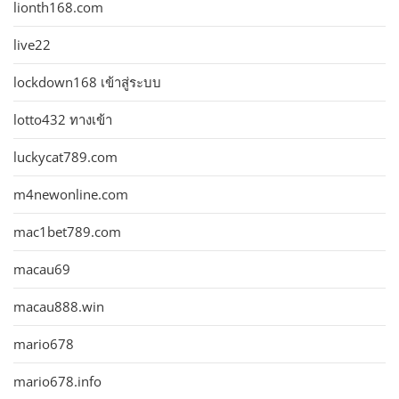
lionth168.com
live22
lockdown168 เข้าสู่ระบบ
lotto432 ทางเข้า
luckycat789.com
m4newonline.com
mac1bet789.com
macau69
macau888.win
mario678
mario678.info