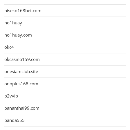
niseko168bet.com
no1huay
no1huay.com
okc4
okcasino159.com
onesiamclub.site
onoplus168.com
p2vvip
pananthai99.com
panda555