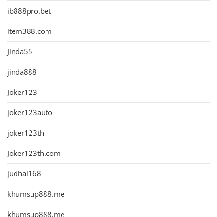
ib888pro.bet
item388.com
Jinda55
jinda888
Joker123
joker123auto
joker123th
Joker123th.com
judhai168
khumsup888.me
khumsup888.me