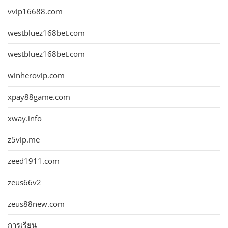
vvip16688.com
westbluez168bet.com
westbluez168bet.com
winherovip.com
xpay88game.com
xway.info
z5vip.me
zeed1911.com
zeus66v2
zeus88new.com
การเรียน