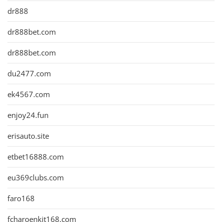
dr888
dr888bet.com
dr888bet.com
du2477.com
ek4567.com
enjoy24.fun
erisauto.site
etbet16888.com
eu369clubs.com
faro168
fcharoenkit168.com