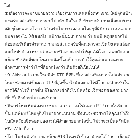
ไง!
ผมต้องการจะมาขยายความเกี่ยวกับการเล่นสล็อต918เกมใหม่ๆกันบ้าง
นะครับ อย่างที่ผมบอกคุณไปแล้ว มือใหม่ที่เข้ามาเล่นเกมสล็อตแต่เกม
เดิมๆก็จะพลาดโอกาสสำหรับในการเจอเกมใหม่ๆที่ดียิ่งกว่า แน่นอนว่า
มันอาจจะไม่ใช่เสมอไป แม้กระนั้นผมบอกเลยว่า มันมีเหตุผลมากไม่
น้อยเลยทีเดียวจำนวนมากเลยล่ะนะครับที่คุณควรจะเปิดใจเล่นสล็อต
เกมใหม่ๆบ้าง เพราะว่านอกเหนือจากจะทำให้คุณได้โอกาสพบกับเกม
สล็อต918คิดที่ชอบใจมากเพิ่มขึ้นแล้ว อาจทำให้คุณค้นพบหนทาง
สำหรับการทำกำไรที่ดีมากยิ่งกว่าเดิมด้วยก็เป็นไปได้
• 918kissauto เกมใหม่มีค่า RTP ที่ดียิ่งขึ้น: อย่างที่ผมบอกไปแล้ว เกม
ใหม่ๆชอบมาพร้อมค่า RTP ที่สูงขึ้น ซึ่งมันจะก่อให้มีโอกาสสำหรับใน
การได้กำไรที่มากขึ้น มีโอกาสเข้าถึงโบนัสหรือแจ็คพอตของเกมมาก
เพิ่มขึ้นอีกด้วยนั่นเองครับผม
• ฟีพบร์ใหม่เพิ่มช่องทางชนะ: แน่ๆว่า ไม่ใช่แค่ค่า RTP เท่านั้นที่มาก
ขึ้น แต่ฟีพบร์ใหม่ๆก็เข้ามามากแน่นอน ซึ่งมันจะช่วยทำให้คุณเข้าถึง
โบนัสหรือแจ็คพอตของเกมได้ง่ายดายมากยิ่งขึ้น ไม่ว่าจะเป็นฟรีสปิน
หรือ Wild ก็ตาม
• โปรโมชั่นพิเศษ: เกม สล็อต918 ใหม่ๆที่เข้ามามักจะได้รับการต้อนรับ