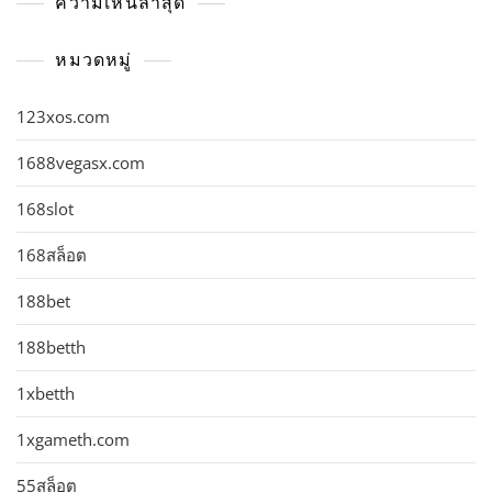
ความเห็นล่าสุด
หมวดหมู่
123xos.com
1688vegasx.com
168slot
168สล็อต
188bet
188betth
1xbetth
1xgameth.com
55สล็อต