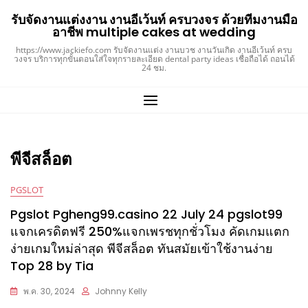
Skip
รับจัดงานแต่งงาน งานอีเว้นท์ ครบวงจร ด้วยทีมงานมือ
to
อาชีพ multiple cakes at wedding
content
https://www.jackiefo.com รับจัดงานแต่ง งานบวช งานวันเกิด งานอีเว้นท์ ครบ
วงจร บริการทุกขั้นตอนใส่ใจทุกรายละเอียด dental party ideas เชื่อถือได้ ถอนได้
24 ชม.
พีจีสล็อต
PGSLOT
Pgslot Pgheng99.casino 22 July 24 pgslot99
แจกเครดิตฟรี 250%แจกเพรชทุกชั่วโมง คัดเกมแตก
ง่ายเกมใหม่ล่าสุด พีจีสล็อต ทันสมัยเข้าใช้งานง่าย
Top 28 by Tia
พ.ค. 30, 2024
Johnny Kelly