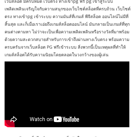
เว็บสล็อต มีครบหมด เว็บตรง ทางเข้าpg ฟรี pg เข้าสู่ระบบ
เพลิดเพลินเจริญใจกับความสนุกของเว็บไซต์สล็อตที่ครบถ้วน เว็บไซต์
ตรง ทางเข้าpg เข้าระบบ ความมันส์ที่เกมส์ พีจีสล็อต ออนไลน์ไม่มีที่
สิ้นสุด และก็เมื่อเราเอ่ยถึงเกมส์สล็อตออนไลน์ มันกลายเป็นเกมส์ที่ทุก
คนต่างตามหา ไม่ว่าจะเป็นเพื่อความเพลิดเพลินหรือรางวัลที่มาพร้อม
ด้วยความสะดวกสบายสำหรับการเข้าถึงผ่านทางเว็บตรง พร้อมความ
ครบครันจากเว็บสล็อต PG ฟรีเข้าระบบ สิ่งพวกนี้เป็นเหตุผลที่ทำให้
เกมส์สล็อตได้รับความนิยมโดยตลอดในวงกว้างของผู้เล่น