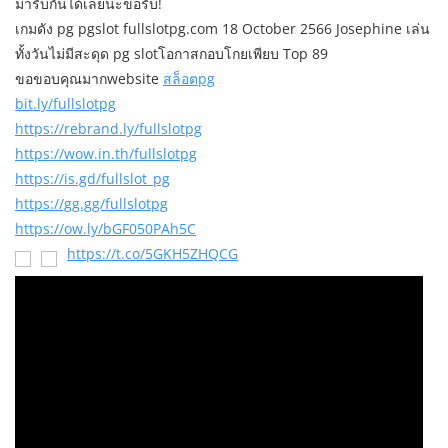
มารับกันได้เลยนะขอรับ!
เกมดัง pg pgslot fullslotpg.com 18 October 2566 Josephine เล่น
ทั้งวันไม่มีสะดุด pg slotโอกาสกอบโกยเพียบ Top 89
ขอขอบคุณมากwebsite
สล็อตpg
bit.ly/fullslotpg
https://rebrand.ly/fullslotpg
https://wow.in.th/fullslotpg
https://is.gd/fullslot_pg
https://gg.gg/fullslotpg
https://ow.ly/bGF050PAh5C
https://t.co/5GKH5ZHQCG