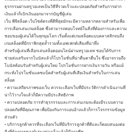
ธุรกรรมผ่านทรูวอเลทเป็นวิธีที่รวดเร็วและปลอดภัยสำหรับการฝาก
เงินแล้วก็เบิกเงินออกมาจากบัญชีผู้เล่น
เว็บ พีจีสล็อต เว็บไซต์ตรงที่ดีที่สุดมักจะมีความหลากหลายสำหรับเพื่อ
การเลือกเล่นเกมสล็อต ซึ่งสามารถตอบโจทย์ในสิ่งที่ต้องการและความ
ชอบของผู้เล่นได้ในทุกมุมโลก เริ่มตั้งแต่เกมสล็อตแบบคลาสสิกจนถึง
เกมสล็อตที่มีกราฟิกสุดล้ำรวมทั้งเอฟเฟกต์เสียงที่น่าทึ่ง
สำหรับผู้เล่นที่เลือกเล่นสล็อตออนไลน์ผ่านทรูวอเลท ชอบได้รับการ
ช่วยส่งเสริมจากโบนัสแล้วก็โปรโมชั่นที่น่าตื่นตาตื่นใจ ซึ่งอาจรวมถึง
โบนัสต้อนรับสำหรับผู้เล่นใหม่ โปรโมชั่นการฝากเงินรายวัน หรือแม้
กระทั่งโปรโมชั่นแคชแบ็คสำหรับผู้เล่นที่เสียเงินสำหรับในการเล่น
สล็อต
• ความเสถียรภาพของเว็บ ควรจะเลือกเว็บที่มีประวัติการดำเนินงานที่
น่าไว้วางใจแล้วก็มีความมีประสิทธิภาพ
• ความปลอดภัย การทำธุรกรรมและการเล่นเกมจะต้องมีระบบความ
ปลอดภัยที่มีคุณภาพ เพื่อป้องกันการแอบอ้างแล้วก็การโจรกรรมข้อมูล
ส่วนตัว
• บริการลูกค้าควรที่จะเลือกเว็บที่มีบริการลูกค้าที่ดีและก็ตอบสนองต่อ
สิ่งที่ต้องการของผู้เล่นอย่างเร็วแล้วก็มืออาชีพ