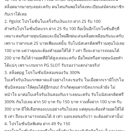
สล็อตมากมายๆเลยล่ะครับ คนไหนกันพอใจก็ลงทะเบียนสมัครสมาชิก
กับเราได้เลย
2. Pgslot โปรโมชั่นใบเสร็จรับเงินแรก ฝาก 25 รับ 100
สำหรับโปรโมชั่นบิลแรก ฝาก 25 รับ 100 ถือเป็นอีกโปรโมชั่นดีๆที่
เหมาะสมกับสายทุนน้อยและมือใหม่ฝึกฝนเล่นสล็อตเหมือนกันนะครับ
เพราะว่าฝากแค่ 25 บาทเพียงแค่นั้น รับโบนัสเครดิตฟรีรวมทุนไปเลย
100 บาท แต่ว่าคุณจะต้องทำยอดให้ได้ 7 เท่า ถึงจะสามารถถอนได้
200 บาท ถือได้ว่ายอดที่มิได้สูงเลยนะครับ มือใหม่หรือสายทุนน้อยทำ
ได้แน่ๆ เพราะเกมจาก PG SLOT รับรองว่าแตกง่ายจริง!
3. สล็อตpg โปรโมชั่นบิลสองของวัน 300%
ใบเสร็จรับเงินแรกพลาดแล้วอย่างไรล่ะขอรับ ในเมื่อพวกเรามีโปรโม
ชั่นบิลสองมาให้คุณได้สู้อีกรอบ! ถ้าเกิดคุณฝากบิลแรกแล้วยัง ไม่
หนำใจ มาต่อใบเสร็จรับเงินสองกับเราเลยนะครับ รับโบนัสเครดิตฟรี
300% กันไปเลย ฝาก 50 บาท รับ 150 บาท รวมทั้งฝาก 100 บาท รับ
300 บาท มีให้เลือกสองแบบอย่างกันไปเลย แต่คุณจะต้องทำยอดให้ได้
8 เท่า ถึงจะสามารถถอนได้ 4 เท่า บอกเลยขอรับว่า จะต้องฝ่าเท่านั้น!
4. โปรโมชั่นบิลพิเศษ ฝาก 49 รับ 150
หากโปรโมชั่นบิลแรกหรือใบเสร็จรับเงินสองยังผิดจิตใจล่ะก็ มาเลยนะ