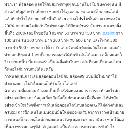
พวกเรา พีจีสล็อต แจกให้กับสมาชิกทุกๆคนผ่านโปรโมชั่นต่างๆนั้น มี
ส่วนสำคัญสำหรับเพื่อการช่วยทำให้คุณสามารถเล่นสล็อตออนไลน์
แล้วทำกำไรได้ง่ายมากยิ่งขึ้นอีกด้วย อย่างโปรโมชั่นฝากแรกของวัน
200% จะช่วยเริ่มต้นวันใหม่ของคุณให้มีทุนสำหรับในการเล่นมากยิ่ง
ขึ้นถึง 200% เลยจ๊าขอรับ โดยฝาก 50 บาท รับ 150 บาท,
pgslot
ฝาก
100 บาท รับ 300 บาท, ฝาก 200 บาท รับ 600 บาท และก็ฝาก 300
บาท รับ 900 บาท กล่าวได้ว่า รับแบบจัดหนักจัดเต็มกันไปเลย แถมยัง
ทำยอดเพียงแค่ 1 เท่าก็สามารถถอนได้ทันที เล่นได้เฉพาะสล็อตและก็
ยิงปลาแค่นั้น นี่แหละครับเป็นเคล็ดลับในการเล่นที่ยอดเยี่ยม คนไหน
กันพอใจก็มารับกันได้นะครับ
กำหนดแผนการเล่นสล็อตออนไลน์กับ สล็อต99 แบบมือใหม่ก็ทำได้
ทำตามอย่างไม่กี่ขั้นตอนก็เทิร์นโปรได้เลย!
ด้วยความที่ผมค่อนข้างจะเป็นเด็กเนิร์ดพอสมควร การจะทำอะไรสัก
อย่าง ผมมักจะหาข้อมูลเกี่ยวกับสิ่งนั้นก่อนเสมอ เพื่อที่ผมจะได้ทำมัน
อย่างเข้าใจจริงๆซึ่งการเล่นสล็อตออนไลน์กับสล็อตPG ก็ไม่ต่างกันเลย
ครับผม การฝึกเล่นในแบบฉบับมือใหม่ของผมเริ่มจากการวางเป้าหมาย
การเล่นสล็อตออนไลน์ก่อนจะเล่นจริงๆเสมอ เพราะว่ามันจะช่วยให้ผม
เห็นภาพรวมต่างๆที่สำคัญและจำเป็นต้องต่อกระบวนการทำกำไร