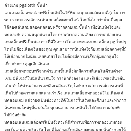
ค่ายเกม pgslotth ชั้นนำ
เล่นเกมสล็อตทดสอบฟรีเป็นเลิศในวิธีที่น่าสนุกและสะดวกที่สุดในการ
พบประสบการณ์การเล่นเกมสล็อตออนไลน์ โดยยิ่งไปกว่านั้นเมื่อคุณ
ได้ลองเล่นเกมสล็อตทดสอบฟรีจากค่ายเกมชั้นนำ เพื่อบันเทิงใจและ
ทดลองกับความสนุกสนานโดยปราศจากความเสี่ยง การทดสอบเล่น
เกมสล็อตฟรีเป็นช่องทางที่ดีในการเริ่มและทดลองเกม สล็อต pg ใหม่ๆ
โดยไม่ต้องเสี่ยงเงินของคุณ คุณสามารถบันเทิงใจกับเกมสล็อตต่างๆที่มี
ให้เลือกมากไม่น้อยเลยทีเดียวโดยไม่ต้องมีความรู้สึกกลุ้มอกกลุ้มใจ
เกี่ยวกับการสูญเสียเงินเลย
เกมสล็อตทดสอบฟรีจากค่ายเกมชั้นหนึ่งมักมีความพิเศษในด้านต่างๆ
เช่น มีฟีเจอร์โบนัสที่น่าสนใจ กราฟิกที่งดงาม และก็เสียงเพลงที่น่าตื่น
เต้น ทำให้ท่านสามารถเพลิดเพลินเจริญใจกับประสบการณ์การเล่นที่
เต็มไปด้วยความสนุกสนานร่าเริง เล่นเกมสล็อตทดลองฟรีไม่เพียงแค่
ทดสอบเกม แต่ว่ายังเป็นช่องทางที่ดีในการรื้นเริงและศึกษาและทำการ
ค้นพบเกมใหม่ๆที่น่าสนใจ ทุกคนสามารถเพลินใจไปกับความสนุกที่
ไม่มีข้อจำกัด
ทดสอบเล่นเกมสล็อตฟรีเป็นจังหวะที่ดีสำหรับเพื่อการทดลองเกมก่อน
จะเริ่มเล่นด้วยเงินจริง โดยที่ไม่ต้องเสี่ยงเงินของคุณ นอกนั้นยังช่วยให้