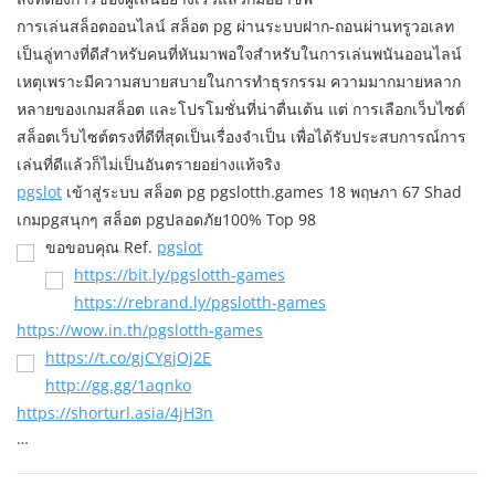
การเล่นสล็อตออนไลน์ สล็อต pg ผ่านระบบฝาก-ถอนผ่านทรูวอเลท
เป็นลู่ทางที่ดีสำหรับคนที่หันมาพอใจสำหรับในการเล่นพนันออนไลน์
เหตุเพราะมีความสบายสบายในการทำธุรกรรม ความมากมายหลาก
หลายของเกมสล็อต และโปรโมชั่นที่น่าตื่นเต้น แต่ การเลือกเว็บไซต์
สล็อตเว็บไซต์ตรงที่ดีที่สุดเป็นเรื่องจำเป็น เพื่อได้รับประสบการณ์การ
เล่นที่ดีแล้วก็ไม่เป็นอันตรายอย่างแท้จริง
pgslot
เข้าสู่ระบบ สล็อต pg pgslotth.games 18 พฤษภา 67 Shad
เกมpgสนุกๆ สล็อต pgปลอดภัย100% Top 98
ขอขอบคุณ Ref.
pgslot
https://bit.ly/pgslotth-games
https://rebrand.ly/pgslotth-games
https://wow.in.th/pgslotth-games
https://t.co/gjCYgjOj2E
http://gg.gg/1aqnko
https://shorturl.asia/4jH3n
…