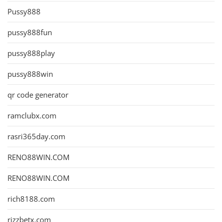
Pussy888
pussy888fun
pussy888play
pussy888win
qr code generator
ramclubx.com
rasri365day.com
RENO88WIN.COM
RENO88WIN.COM
rich8188.com
rizzbetx.com