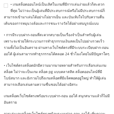
• เกมสล็อตออนไลน์เป็นเลิศในเกมที่มีการเล่นง่ายแล้วก็สะดวก
ที่สุด ไม่ว่าจะเป็นผู้เล่นที่มีประสบการณ์หรือไม่มีประสบการณ์ก็
สามารถเข้ามาเล่นได้อย่างไม่ยากเย็น และบันเทิงใจไปกับความตื่น
เต้นของการหมุนวงล้อและการชนะรางวัลได้อย่างสมบูรณ์แบบ
• การมีระบบฝาก-ถอนที่สะดวกสบายเป็นเรื่องจำเป็นสำหรับผู้เล่น
เพราะจะช่วยให้กระบวนการทำธุรกรรมเงินสดเป็นไปอย่างรวดเร็ว
รวมทั้งไม่เป็นอันตราย ผ่านทางเว็บไซต์ตรงที่มีระบบระเบียบฝาก-ถอน
ออโต้ ผู้เล่นสามารถทำธุรกรรมได้ตลอด 24 ชั่วโมงโดยไม่มีปัญหาใดๆ
• เว็บไซต์ตรงสล็อตมักมีความมากมายหลายสำหรับการเลือกเล่นเกม
สล็อต ไม่ว่าจะเป็นเกม สล็อต pg แบบคลาสสิค สล็อตออนไลน์ที่มี
โบนัสมาก และยังรวมไปถึงเกมสล็อตที่มีแจ็คพอตอยู่ใหญ่ ทำให้ผู้เล่น
สามารถเลือกเล่นตามความชื่นชอบได้อย่างอิสระ
เกมสล็อตเว็บไซต์ตรงพร้อมระบบฝาก-ถอน ออโต้ สนุกสนานแล้วก็ไม่มี
อันตราย
การเล่นเกมสล็อตเว็บไซต์ตรงพร้อมระบบฝาก-ถอน ออโต้ เพิ่มความ