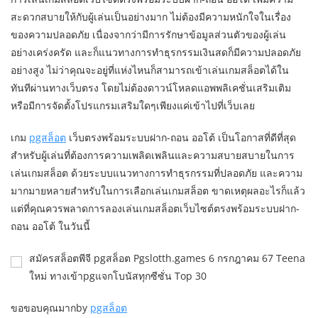
สะดวกสบายให้กับผู้เล่นเป็นอย่างมาก ไม่ต้องมีความหนักใจในเรื่อง
ของความปลอดภัย เนื่องจากว่ามีการรักษาข้อมูลส่วนตัวของผู้เล่น
อย่างเคร่งครัด และก็แนวทางการทำธุรกรรมเงินสดก็มีความปลอดภัย
อย่างสูง ไม่ว่าคุณจะอยู่ที่แห่งไหนก็สามารถเข้าเล่นเกมสล็อตได้ใน
ทันทีผ่านทางเว็บตรง โดยไม่ต้องดาวน์โหลดแอพพลิเคชั่นเสริมเติม
หรือมีการจัดตั้งโปรแกรมเสริมใดๆเพียงแค่เข้าไปที่เว็บเลย
เกม
pgสล็อต
เว็บตรงพร้อมระบบฝาก-ถอน ออโต้ เป็นโอกาสที่ดีที่สุด
สำหรับผู้เล่นที่ต้องการความเพลิดเพลินและความสบายสบายในการ
เล่นเกมสล็อต ด้วยระบบแนวทางการทำธุรกรรมที่ปลอดภัย และความ
มากมายหลายสำหรับในการเลือกเล่นเกมสล็อต ขาดเหตุผลอะไรก็แล้ว
แต่ที่คุณควรพลาดการลองเล่นเกมสล็อตเว็บไซต์ตรงพร้อมระบบฝาก-
ถอน ออโต้ ในวันนี้
สมัครสล็อตพีจี pgสล็อต Pgslotth.games 6 กรกฎาคม 67 Teena
ใหม่ ทางเข้าpgแจกโบนัสทุกซีซั่น Top 30
ขอขอบคุณมากby
pgสล็อต