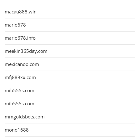
macau888.win
mario678
mario678.info
meekin365day.com
mexicanoo.com
mfj889xx.com
mib555s.com
mib555s.com
mmgoldsbets.com
mono1688