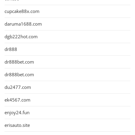
cupcake88x.com
daruma1688.com
dgb222hot.com
dr888
dr888bet.com
dr888bet.com
du2477.com
ek4567.com
enjoy24.fun
erisauto.site