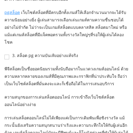
pgสล็อต
เว็บไซต์สล็อตที่มีครบอีกทั้งเกมส์ให้เลือกจำนวนมากจะได้รับ
ความนิยมอย่างยิ่ง ผู้เล่นสามารถเลือกเล่นเกมส์ตามความชื่นชอบได้
อย่างไม่จำกัด ไม่ว่าจะเป็นเกมส์สล็อตแบบคลาสสิค สล็อตมาใหม่ หรือ
แม้แต่เกมส์สล็อตที่มีแจ็คพอตรวมทั้งรางวัลใหญ่ๆที่รอให้ผู้เล่นได้ลอง
โชค
3. สล็อต pg ความบันเทิงอย่างแท้จริง
พีจีสล็อตเป็นชื่อยอดนิยมรวมทั้งนับถือมากในแวดวงเกมส์ออนไลน์ ด้วย
ความหลากหลายของเกมส์ที่มีคุณภาพและกราฟิกที่น่าประทับใจ ถือว่า
เป็นเว็บไซต์สล็อตที่มั่นคงจะและก็เชื่อถือได้ในการเสนอบริการ
ความสนุกของการเล่นสล็อตออนไลน์ การเข้าถึงเว็บไซต์สล็อต
ออนไลน์อย่างง่าย
การเล่นสล็อตออนไลน์ไม่ได้เพียงแค่เป็นการเดิมพันเพื่อชิงรางวัล แม้
กระนั้นยังเสริมความสนุกสนานร่าเริงและความระทึกใจให้กับผู้เล่นอีก
ด้วย เกมส์สล็อตออนไลน์มักจะมีฟีพบร์และก็โบนัสต่างๆที่ทำให้ผู้เล่นได้