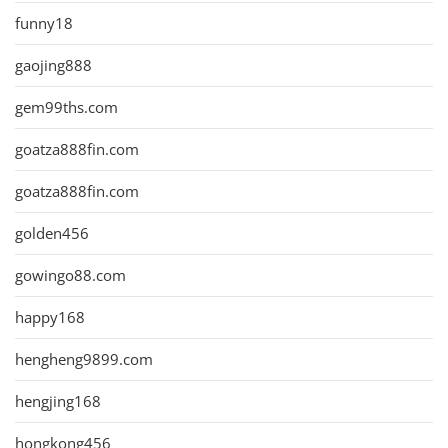
funny18
gaojing888
gem99ths.com
goatza888fin.com
goatza888fin.com
golden456
gowingo88.com
happy168
hengheng9899.com
hengjing168
hongkong456