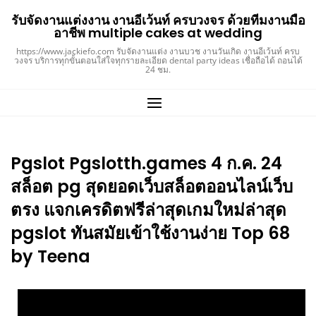
Skip
รับจัดงานแต่งงาน งานอีเว้นท์ ครบวงจร ด้วยทีมงานมือ
to
อาชีพ multiple cakes at wedding
content
https://www.jackiefo.com รับจัดงานแต่ง งานบวช งานวันเกิด งานอีเว้นท์ ครบ
วงจร บริการทุกขั้นตอนใส่ใจทุกรายละเอียด dental party ideas เชื่อถือได้ ถอนได้
24 ชม.
Pgslot Pgslotth.games 4 ก.ค. 24
สล็อต pg สุดยอดเว็บสล็อตออนไลน์เว็บ
ตรง แจกเครดิตฟรีล่าสุดเกมใหม่ล่าสุด
pgslot ทันสมัยเข้าใช้งานง่าย Top 68
by Teena