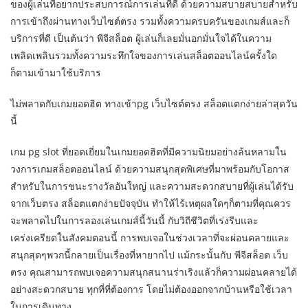
ของผู้เล่นที่อยากประสบการณ์การเล่นที่ดี ด้วยความสบายสบายสำหรับ
การเข้าถึงผ่านทางเว็บไซต์ตรง รวมทั้งความครบครันของเกมส์และก็
บริการที่ดี เป็นต้นว่า พีจีสล็อต ผู้เล่นก็เลยมั่นอกมั่นใจได้ในความ
เพลิดเพลินรวมทั้งความระทึกใจของการเล่นสล็อตออนไลน์ครั้งใด
ก็ตามเข้ามาใช้บริการ
ไม่พลาดกับเกมยอดฮิต ทางเข้าpg เว็บไซต์ตรง สล็อตแตกง่ายล่าสุดวัน
นี้
เกม pg slot ที่ยอดเยี่ยมในเกมยอดฮิตที่มีความนิยมอย่างล้นหลามใน
วงการเกมสล็อตออนไลน์ ด้วยความสนุกสุดพิเศษที่มาพร้อมกับโอกาส
สำหรับในการชนะรางวัลอันใหญ่ และความสะดวกสบายที่ผู้เล่นได้รับ
จากเว็บตรง สล็อตแตกง่ายปัจจุบัน ทำให้ไร้เหตุผลใดๆก็ตามที่คุณควร
จะพลาดไปในการลองเล่นเกมส์นี้วันนี้ กับวิถีชีวิตที่เร่งรีบและ
เคร่งเครียดในสังคมตอนนี้ การพบเจอในช่วงเวลาที่จะผ่อนคลายและ
สนุกสุดๆพวกนี้กลายเป็นเรื่องที่หายากไป แม้กระนั้นกับ พีจีสล็อต เว็บ
ตรง คุณสามารถพบเจอความสนุกสนานร่าเริงแล้วก็ความผ่อนคลายได้
อย่างสะดวกสบาย ทุกที่ที่ต้องการ โดยไม่ต้องออกจากบ้านหรือใช้เวลา
ในการเดินทาง