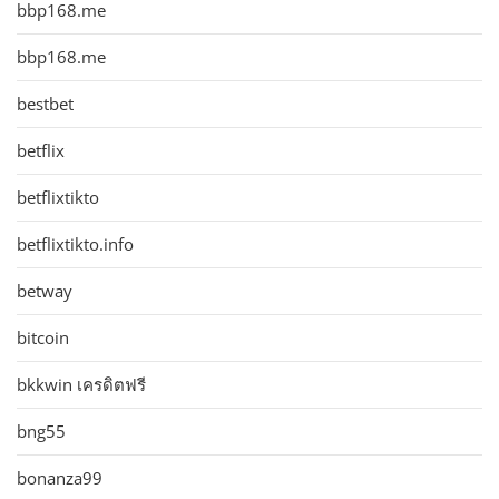
bbp168.me
bbp168.me
bestbet
betflix
betflixtikto
betflixtikto.info
betway
bitcoin
bkkwin เครดิตฟรี
bng55
bonanza99