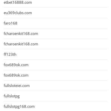
etbet16888.com
eu369clubs.com
faro168
fcharoenkit168.com
fcharoenkit168.com
ff123th
fox689ok.com
fox689ok.com
fullsloteiei.com
fullslotpg
fullslotpg168.com