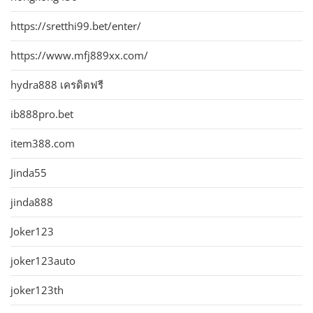
https://sretthi99.bet/enter/
https://www.mfj889xx.com/
hydra888 เครดิตฟรี
ib888pro.bet
item388.com
Jinda55
jinda888
Joker123
joker123auto
joker123th