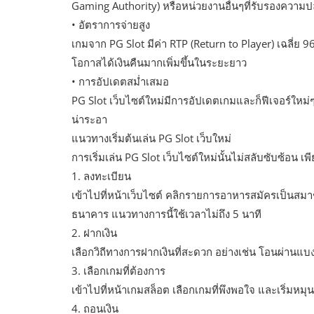
Gaming Authority) หรือหน่วยงานอื่นๆที่รับรองคว
• อัตราการจ่ายสูง
เกมจาก PG Slot มีค่า RTP (Return to Player) เฉลี่ย 9
โอกาสได้เงินคืนมากเพิ่มขึ้นในระยะยาว
• การอัปเดตสม่ำเสมอ
PG Slot เว็บไซต์ใหม่มีการอัปเดตเกมและก็ฟีเจอร์ใหม่ๆ
น่าระอา
แนวทางเริ่มต้นเล่น PG Slot เว็บใหม่
การเริ่มเล่น PG Slot เว็บไซต์ใหม่นั้นไม่สลับซับซ้อน เพ
1. ลงทะเบียน
เข้าไปที่หน้าเว็บไซต์ คลิกรายการอาหารสมัครเป็นสมาชิก
ธนาคาร แนวทางการนี้ใช้เวลาไม่ถึง 5 นาที
2. ฝากเงิน
เลือกวิถีทางการฝากเงินที่สะดวก อย่างเช่น โอนผ่านแบ
3. เลือกเกมที่ต้องการ
เข้าไปที่หน้าเกมสล็อต เลือกเกมที่พึงพอใจ และเริ่มหมุน
4. ถอนเงิน