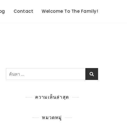
og
Contact
Welcome To The Family!
ค้นหา
สำหรับ:
ความเห็นล่าสุด
หมวดหมู่