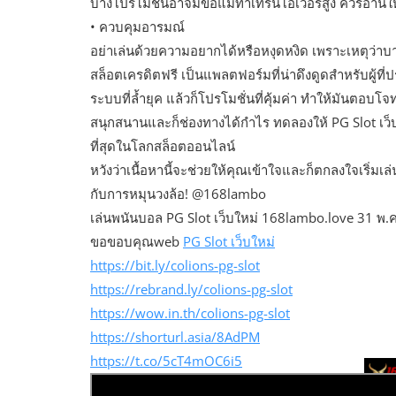
บางโปรโมชั่นอาจมีข้อแม้ทำเทิร์นโอเวอร์สูง ควรอ่านใ
• ควบคุมอารมณ์
อย่าเล่นด้วยความอยากได้หรือหงุดหงิด เพราะเหตุว่าบา
สล็อตเครดิตฟรี เป็นแพลตฟอร์มที่น่าดึงดูดสำหรับผู้
ระบบที่ล้ำยุค แล้วก็โปรโมชั่นที่คุ้มค่า ทำให้มันตอบโจทย
สนุกสนานและก็ช่องทางได้กำไร ทดลองให้ PG Slot เว็บ
ที่สุดในโลกสล็อตออนไลน์
หวังว่าเนื้อหานี้จะช่วยให้คุณเข้าใจและก็ตกลงใจเริ่มเล
กับการหมุนวงล้อ! @168lambo
เล่นพนันบอล PG Slot เว็บใหม่ 168lambo.love 31 พ.
ขอขอบคุณweb
PG Slot เว็บใหม่
https://bit.ly/colions-pg-slot
https://rebrand.ly/colions-pg-slot
https://wow.in.th/colions-pg-slot
https://shorturl.asia/8AdPM
https://t.co/5cT4mOC6i5