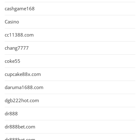
cashgame168
Casino
cc11388.com
chang7777
coke55
cupcake88x.com
daruma1688.com
dgb222hot.com
dr888
dr888bet.com
dr888bet.com