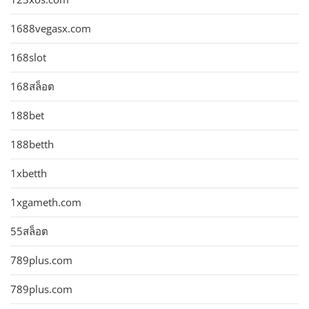
1688vegasx.com
168slot
168สล็อต
188bet
188betth
1xbetth
1xgameth.com
55สล็อต
789plus.com
789plus.com