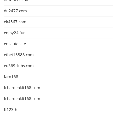
du2477.com
ek4567.com
enjoy24.fun
erisauto.site
etbet16888.com
eu369clubs.com
faro168
fcharoenkit168.com
fcharoenkit168.com
ff123th