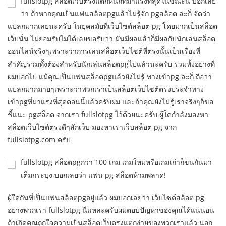
fullslotpg สล็อตเว็บตรงแตกหนักที่มาแรงที่สุดในขณะนี้ บอกเลย
ว่า ถ้าหากคุณเป็นแฟนสล็อตpgแล้วไม่รู้จัก pgสล็อต ล่ะก็ จัดว่า
แปลกมากเลยนะครับ ในยุคสมัยที่เว็บไซต์สล็อต pg โดยมากเป็นสล็อต
เว็บนั่น ไม่ยอมรับไมได้เลยขอรับว่า มันมีผลแล้วก็มีผลกับนักเล่นสล็อต
ออนไลน์จริงๆเพราะว่าการเล่นสล็อตเว็บไซต์ที่ตรงนั้นเป็นเรื่องที่
สำคัญรวมทั้งต้องสำหรับนักเล่นสล็อตpgไปแล้วนะครับ รวมทั้งอย่างที่
ผมบอกไป แม้คุณเป็นแฟนสล็อตpgแล้วยังไม่รู้ ทางเข้าpg ล่ะก็ ถือว่า
แปลกมากมายๆเพราะว่าพวกเราเป็นสล็อตเว็บไซต์ตรงประจำทาง
เข้าpgที่มาแรงที่สุดตอนนี้แล้วครับผม และถ้าคุณยังไม่รู้เราจริงๆก็ขอ
ชี้แนะ pgสล็อต จากเรา fullslotpg ไว้ด้วยนะครับ ผู้ใดกำลังมองหา
สล็อตเว็บไซต์ตรงดีๆสักเว็บ มองหาเราเว็บสล็อต pg จาก
fullslotpg.com ครับ
fullslotpg สล็อตpgกว่า 100 เกม เกมใหม่หรือเกมเก่าก็ขนกันมา
เต็มกระบุง บอกเลยว่า แฟน pg สล็อตห้ามพลาด!
ผู้ใดกันที่เป็นแฟนสล็อตpgอยู่แล้ว ผมบอกเลยว่า เว็บไซต์สล็อต pg
อย่างพวกเรา fullslotpg นี่แหละครับผมตอบปัญหาของคุณได้แน่นอน
ถ้าเกิดคุณถูกใจความเป็นสล็อตเว็บตรงแตกง่ายของพวกเราแล้ว นอก