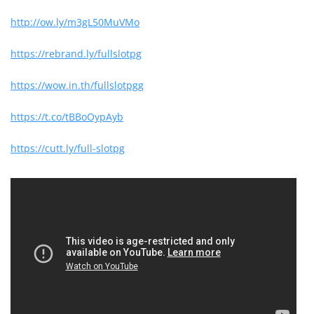
http://ow.ly/m3gL50MuVMo
https://rebrand.ly/fullslotpg
https://wow.in.th/fullslotpgg
https://t.co/tBBoOypAyb
https://cutt.ly/full-slotpg