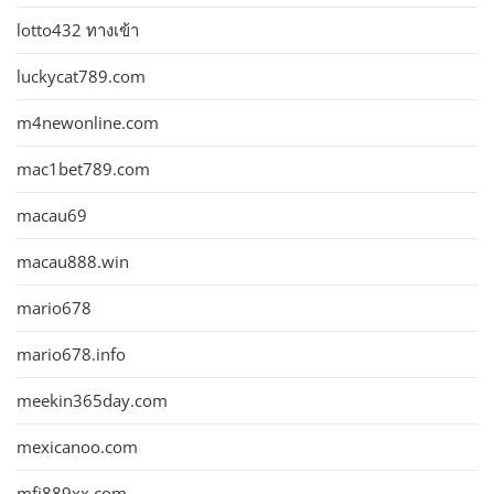
lotto432 ทางเข้า
luckycat789.com
m4newonline.com
mac1bet789.com
macau69
macau888.win
mario678
mario678.info
meekin365day.com
mexicanoo.com
mfj889xx.com