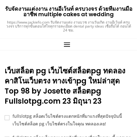
Skip
รับจัดงานแต่งงาน งานอีเว้นท์ ครบวงจร ด้วยทีมงานมือ
to
อาชีพ multiple cakes at wedding
content
https://www.jackiefo.com รับจัดงานแต่ง งานบวช งานวันเกิด งานอีเว้นท์ ครบ
วงจร บริการทุกขั้นตอนใส่ใจทุกรายละเอียด dental party ideas เชื่อถือได้ ถอนได้
24 ชม.
เว็บสล็อต pg เว็บไซต์สล็อตpg ทดลอง
คาสิโนเว็บตรง ทางเข้าpg ใหม่ล่าสุด
Top 98 by Josette สล็อตpg
Fullslotpg.com 23 มิถุนา 23
fullslotpg สล็อตเว็บไซต์ตรงแตกหนักที่มาแรงที่สุดปัจจุบันนี้
เว็บไซต์สล็อต pg เว็บไซต์ตรงในใจคุณ ทดลองเลย!