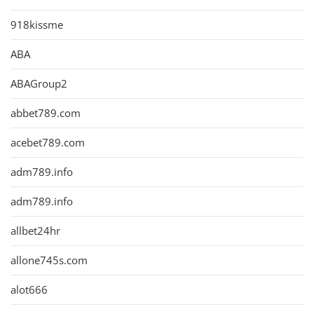
918kissme
ABA
ABAGroup2
abbet789.com
acebet789.com
adm789.info
adm789.info
allbet24hr
allone745s.com
alot666