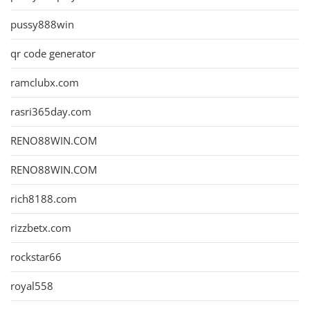
pussy888win
qr code generator
ramclubx.com
rasri365day.com
RENO88WIN.COM
RENO88WIN.COM
rich8188.com
rizzbetx.com
rockstar66
royal558