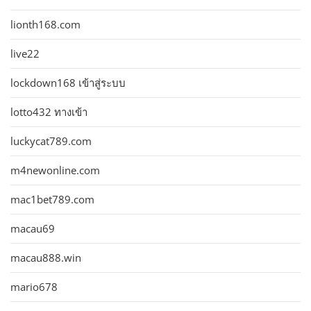
lionth168.com
live22
lockdown168 เข้าสู่ระบบ
lotto432 ทางเข้า
luckycat789.com
m4newonline.com
mac1bet789.com
macau69
macau888.win
mario678