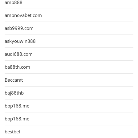
amb888
ambnovabet.com
asb9999.com
askyouwin888
audi688.com
ba88th.com
Baccarat
baj88thb
bbp168.me
bbp168.me
bestbet