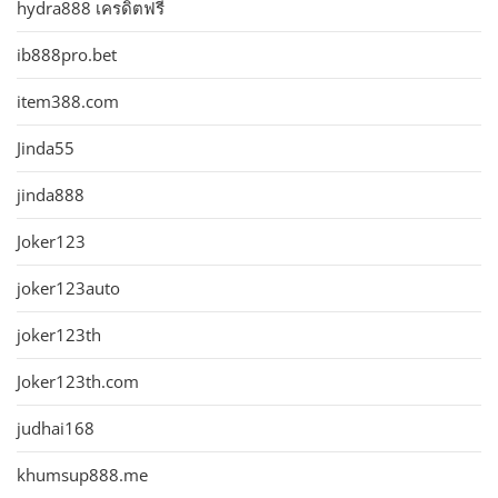
hydra888 เครดิตฟรี
ib888pro.bet
item388.com
Jinda55
jinda888
Joker123
joker123auto
joker123th
Joker123th.com
judhai168
khumsup888.me