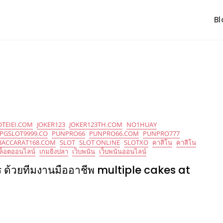
Bl
OTEIEI.COM
JOKER123
JOKER123TH.COM
NO1HUAY
PGSLOT9999.CO
PUNPRO66
PUNPRO66.COM
PUNPRO777
BACCARAT168.COM
SLOT
SLOT ONLINE
SLOTXO
คาสิโน
คาสิโน
ล็อตออนไลน์
เกมยิงปลา
เว็บพนัน
เว็บพนันออนไลน์
จร ด้วยทีมงานมืออาชีพ multiple cakes at
…