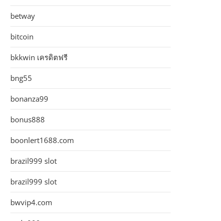
betway
bitcoin
bkkwin เครดิตฟรี
bng55
bonanza99
bonus888
boonlert1688.com
brazil999 slot
brazil999 slot
bwvip4.com