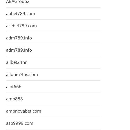
ABAGroup2
abbet789.com
acebet789.com
adm789.info
adm789.info
allbet24hr
allone745s.com
alot666
amb888
ambnovabet.com
asb9999.com