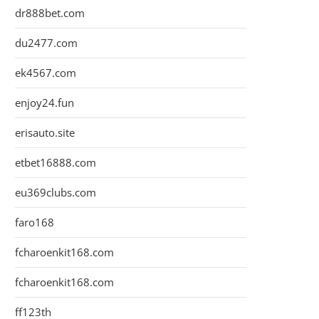
dr888bet.com
du2477.com
ek4567.com
enjoy24.fun
erisauto.site
etbet16888.com
eu369clubs.com
faro168
fcharoenkit168.com
fcharoenkit168.com
ff123th