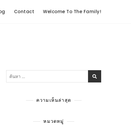
og
Contact
Welcome To The Family!
ค้นหา
สำหรับ:
ความเห็นล่าสุด
หมวดหมู่