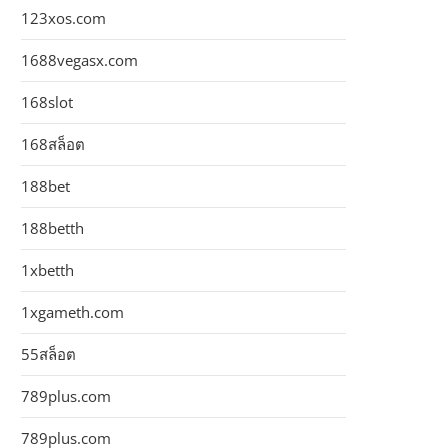
123xos.com
1688vegasx.com
168slot
168สล็อต
188bet
188betth
1xbetth
1xgameth.com
55สล็อต
789plus.com
789plus.com