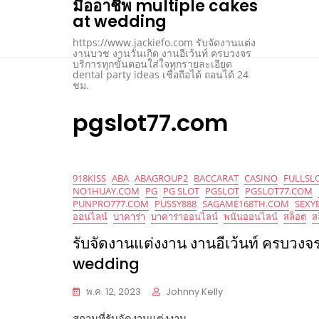
มืออาชีพ multiple cakes
Skip
at wedding
to
content
https://www.jackiefo.com รับจัดงานแต่ง
งานบวช งานวันเกิด งานอีเว้นท์ ครบวงจร
บริการทุกขั้นตอนใส่ใจทุกรายละเอียด
dental party ideas เชื่อถือได้ ถอนได้ 24
ชม.
pgslot77.com
918KISS
ABA
ABAGROUP2
BACCARAT
CASINO
FULLSL
NO1HUAY.COM
PG
PG SLOT
PGSLOT
PGSLOT77.COM
PUNPRO777.COM
PUSSY888
SAGAME168TH.COM
SEXY
ออนไลน์
บาคาร่า
บาคาร่าออนไลน์
พนันออนไลน์
สล็อต
ส
รับจัดงานแต่งงาน งานอีเว้นท์ ครบวง
wedding
พ.ค. 12, 2023
Johnny Kelly
สถานที่รับจัดงานแต่งงาน