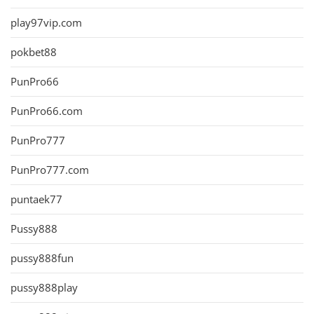
play97vip.com
pokbet88
PunPro66
PunPro66.com
PunPro777
PunPro777.com
puntaek77
Pussy888
pussy888fun
pussy888play