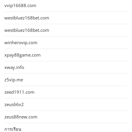
vvip16688.com
westbluez168bet.com
westbluez168bet.com
winherovip.com
xpay88game.com
xway.info
z5vip.me
zeed1911.com
zeus66v2
zeus88new.com
การเรียน