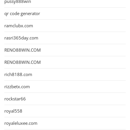
pussy888win
qr code generator
ramclubx.com
rasri365day.com
RENO88WIN.COM
RENO88WIN.COM
rich8188.com
rizzbetx.com
rockstar66
royal558
royaleluxee.com