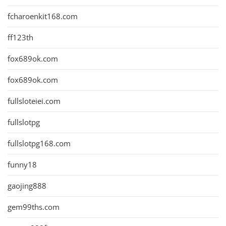
fcharoenkit168.com
ff123th
fox689ok.com
fox689ok.com
fullsloteiei.com
fullslotpg
fullslotpg168.com
funny18
gaojing888
gem99ths.com