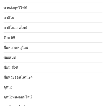
ขายส่งบุหรี่ไฟฟ้า
คาสิโน
คาสิโนออนไลน์
จ๊วด 69
ชื่อหมวดหมู่ใหม่
ซอยเบท
ซีเกมส์68
ซื้อหวยออนไลน์ 24
ดูหนัง
ดูหนังหนังออนไลน์