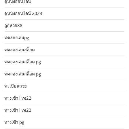
ดูหนังออนไลน์
ดูหนังออนไลน์ 2023
ถูกหวย88
ทดลองเล่นpg
ทดลองเล่นสล็อต
ทดลองเล่นสล็อต pg
ทดลองเล่นสล็อต pg
ทะเบียนสวย
ทางเข้า live22
ทางเข้า live22
ทางเข้า pg