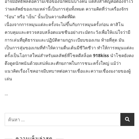
อาจมีอิทธิพลต่อความเชื่อของนักพนันบางคน แต่สิ่งสำคัญคือต้องจำไว้
ว่าผลลัพธ์ของเกมเหล่านี้เป็นการสุ่มทั้งหมด ความคิดที่ว่าเครื่องจักร
“ร้อน” หรือ “เย็น” นั้นเป็นความคิดที่ผิด
เนื่องจากการหมุนแต่ละครั้งจะไม่ขึ้นกับการหมุนครั้งก่อน คาสิโน
ควบคุมและตรวจสอบสล็อตแมชชีนอย่างระมัดระวังเพื่อให้แน่ใจว่ามี
การเล่นที่ยุติธรรมและปฏิบัติตามกฎระเบียบของเกม ท้ายที่สุด มัน
เป็นการสุ่มของเกมที่ทำให้ความตื่นเต้นมีชีวิตชีวา ทำให้การหมุนแต่ละ
ครั้งเป็นโอกาสใหม่สำหรับผลลัพธ์ที่โชคดีสล็อต
918kiss
นำโชคยังคง
ดึงดูดนักพนันด้วยเสน่ห์และศักยภาพในการชนะครั้งใหญ่ แม้ว่า
แนวคิดเรื่องโชคอาจมีบทบาทต่อความเชื่อและความเชื่องมงายของผู้
เล่น
…
ค้นหา
สำหรับ:
ความเห็นล่าสุด