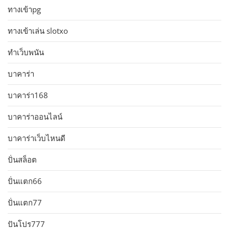
ทางเข้าpg
ทางเข้าเล่น slotxo
ทำเว็บพนัน
บาคาร่า
บาคาร่า168
บาคาร่าออนไลน์
บาคาร่าเว็บไหนดี
ปั่นสล็อต
ปั่นแตก66
ปั่นแตก77
ปันโปร777