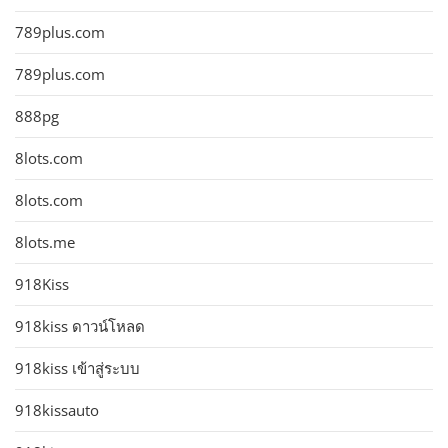
789plus.com
789plus.com
888pg
8lots.com
8lots.com
8lots.me
918Kiss
918kiss ดาวน์โหลด
918kiss เข้าสู่ระบบ
918kissauto