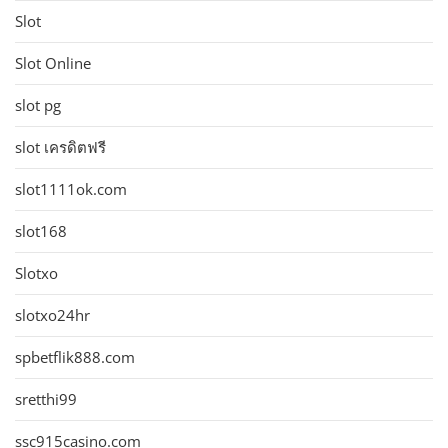
Slot
Slot Online
slot pg
slot เครดิตฟรี
slot1111ok.com
slot168
Slotxo
slotxo24hr
spbetflik888.com
sretthi99
ssc915casino.com