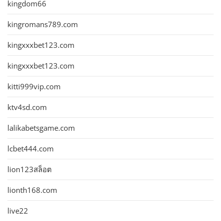
kingdom66
kingromans789.com
kingxxxbet123.com
kingxxxbet123.com
kitti999vip.com
ktv4sd.com
lalikabetsgame.com
lcbet444.com
lion123สล็อต
lionth168.com
live22