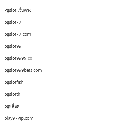
Pgslot เว็บตรง
pgslot77
pgslot77.com
pgslot99
pgslot9999.co
pgslot999bets.com
pgslotfish
pgslotth
pgสล็อต
play97vip.com