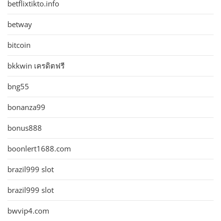
betflixtikto.info
betway
bitcoin
bkkwin เครดิตฟรี
bng55
bonanza99
bonus888
boonlert1688.com
brazil999 slot
brazil999 slot
bwvip4.com