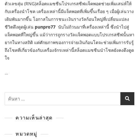
ตัวเลขสุ่ม (RNG)สล็อตแมชชีนโปรเกรสซีฟแจ็คพอตช่วยเพิ่มเสน่ห์ให้
กับเครื่องนำโชค เครื่องเหล่านี้มีแจ็คพอตที่เพิ่มขึ้นเรื่อย ๆ เมื่อผู้เล่นวาง
เดิมพันมากขึ้น โอกาสในการชนะเงินรางวัลก้อนใหญ่ที่เปลี่ยนแปลง
ชีวิตดึงดูดผู้เล่น
punpro77
นับไม่ถ้วนมาที่เครื่องเหล่านี้ ซึ่งนำไปสู่
แจ็คพอตที่ใหญ่ขึ้น แม้ว่าการถูกรางวัลแจ็คพอตแบบโปรเกรสซีฟนั้นหา
ยากในทางสถิติ แต่ศักยภาพของการจ่ายเงินก้อนโตจะช่วยเพิ่มการรับรู้
ถึงโชคที่เกี่ยวข้องกับเครื่องจักรเหล่านี้สล็อตแมชชีนนำโชคยังคงดึงดูด
ใจ
…
ค้นหา
สำหรับ:
ความเห็นล่าสุด
หมวดหมู่