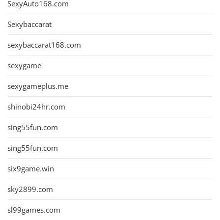
SexyAuto168.com
Sexybaccarat
sexybaccarat168.com
sexygame
sexygameplus.me
shinobi24hr.com
sing55fun.com
sing55fun.com
six9game.win
sky2899.com
sl99games.com