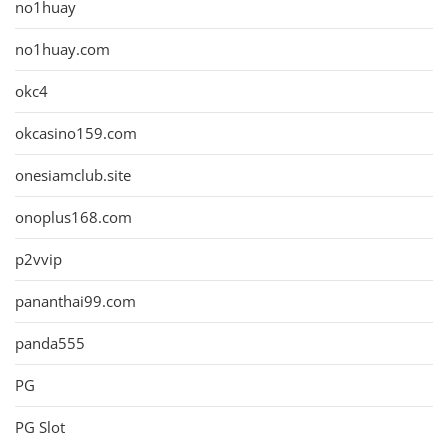
no1huay
no1huay.com
okc4
okcasino159.com
onesiamclub.site
onoplus168.com
p2vvip
pananthai99.com
panda555
PG
PG Slot