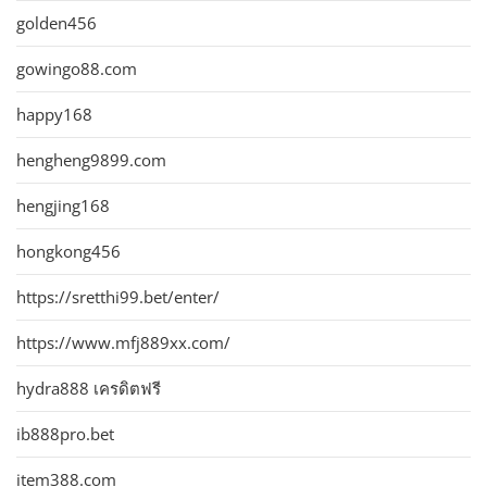
golden456
gowingo88.com
happy168
hengheng9899.com
hengjing168
hongkong456
https://sretthi99.bet/enter/
https://www.mfj889xx.com/
hydra888 เครดิตฟรี
ib888pro.bet
item388.com