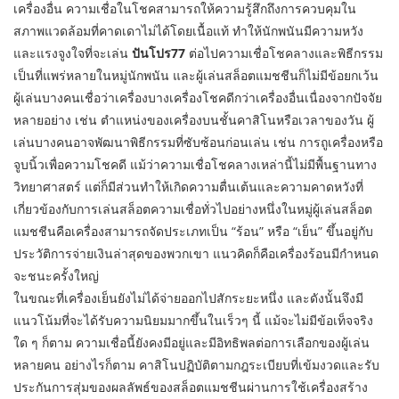
เครื่องอื่น ความเชื่อในโชคสามารถให้ความรู้สึกถึงการควบคุมใน
สภาพแวดล้อมที่คาดเดาไม่ได้โดยเนื้อแท้ ทำให้นักพนันมีความหวัง
และแรงจูงใจที่จะเล่น
ปันโปร77
ต่อไปความเชื่อโชคลางและพิธีกรรม
เป็นที่แพร่หลายในหมู่นักพนัน และผู้เล่นสล็อตแมชชีนก็ไม่มีข้อยกเว้น
ผู้เล่นบางคนเชื่อว่าเครื่องบางเครื่องโชคดีกว่าเครื่องอื่นเนื่องจากปัจจัย
หลายอย่าง เช่น ตำแหน่งของเครื่องบนชั้นคาสิโนหรือเวลาของวัน ผู้
เล่นบางคนอาจพัฒนาพิธีกรรมที่ซับซ้อนก่อนเล่น เช่น การถูเครื่องหรือ
จูบนิ้วเพื่อความโชคดี แม้ว่าความเชื่อโชคลางเหล่านี้ไม่มีพื้นฐานทาง
วิทยาศาสตร์ แต่ก็มีส่วนทำให้เกิดความตื่นเต้นและความคาดหวังที่
เกี่ยวข้องกับการเล่นสล็อตความเชื่อทั่วไปอย่างหนึ่งในหมู่ผู้เล่นสล็อต
แมชชีนคือเครื่องสามารถจัดประเภทเป็น “ร้อน” หรือ “เย็น” ขึ้นอยู่กับ
ประวัติการจ่ายเงินล่าสุดของพวกเขา แนวคิดก็คือเครื่องร้อนมีกำหนด
จะชนะครั้งใหญ่
ในขณะที่เครื่องเย็นยังไม่ได้จ่ายออกไปสักระยะหนึ่ง และดังนั้นจึงมี
แนวโน้มที่จะได้รับความนิยมมากขึ้นในเร็วๆ นี้ แม้จะไม่มีข้อเท็จจริง
ใด ๆ ก็ตาม ความเชื่อนี้ยังคงมีอยู่และมีอิทธิพลต่อการเลือกของผู้เล่น
หลายคน อย่างไรก็ตาม คาสิโนปฏิบัติตามกฎระเบียบที่เข้มงวดและรับ
ประกันการสุ่มของผลลัพธ์ของสล็อตแมชชีนผ่านการใช้เครื่องสร้าง