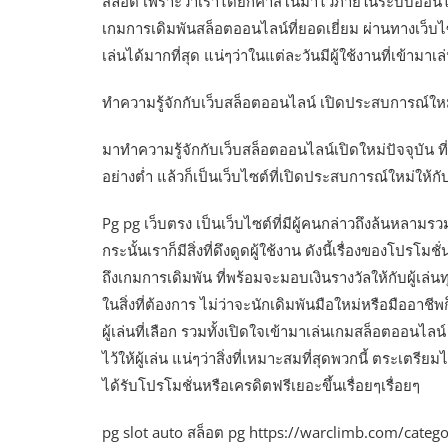
สล็อต เพราะว่าเราได้ยกคาสิโนมาไว้ภายในระบบออนไลน์ผ
เกมการเดิมพันสล็อตออนไลน์ที่ยอดเยี่ยม ผ่านทางเว็บไซต์แ
เล่นได้มากที่สุด แน่ๆว่าในแต่ละวันมีผู้ใช้งานที่เข้า
ทำความรู้จักกับเว็บสล็อตออนไลน์ เปิดประสบการณ์ให
มาทำความรู้จักกับเว็บสล็อตออนไลน์เปิดใหม่ปัจจุบัน ที
อย่างต่ำ แล้วก็เป็นเว็บไซต์ที่เปิดประสบการณ์ใหม่ให้กับผู
Pg pg เว็บตรง เป็นเว็บไซต์ที่มีผู้คนกล่าวถึงล้นหลามร
กระนั้นเราก็มีสิ่งที่ดึงดูดผู้ใช้งาน ดังนี้เรื่องของโปร
ถึงเกมการเดิมพัน ที่พร้อมจะมอบเงินรางวัลให้กับผู้เล่น
ในสิ่งที่ต้องการ ไม่ว่าจะนักเดิมพันมือใหม่หรือมืออา
ผู้เล่นที่เลือก รวมทั้งเปิดใจเข้ามาเล่นเกมสล็อตออนไ
ไว้ให้ผู้เล่น แน่ๆว่าสิ่งที่เหมาะสมที่สุดพวกนี้ ตระเตรียม
ได้รับโปรโมชั่นหรือเครดิตฟรีเยอะขึ้นเรื่อยๆเรื่อยๆ
pg slot auto สล็อต pg https://warclimb.com/cate