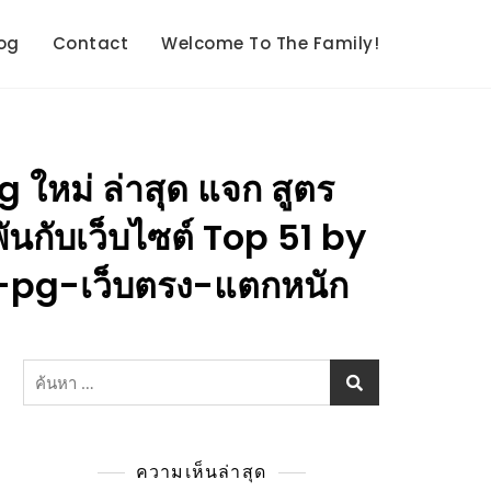
og
Contact
Welcome To The Family!
 ใหม่ ล่าสุด แจก สูตร
ันกับเว็บไซต์ Top 51 by
pg-เว็บตรง-แตกหนัก
ค้นหา
สำหรับ:
ความเห็นล่าสุด