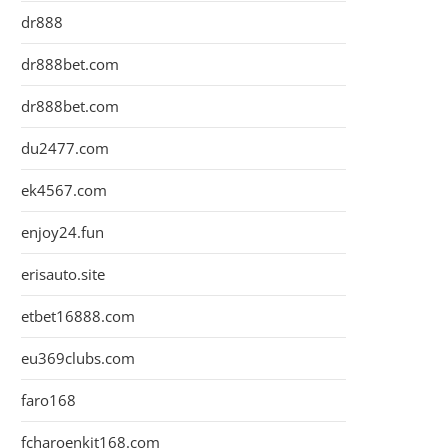
dr888
dr888bet.com
dr888bet.com
du2477.com
ek4567.com
enjoy24.fun
erisauto.site
etbet16888.com
eu369clubs.com
faro168
fcharoenkit168.com