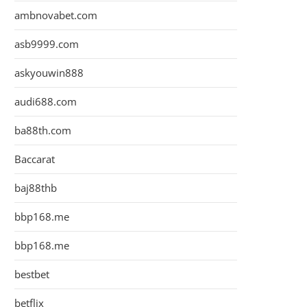
ambnovabet.com
asb9999.com
askyouwin888
audi688.com
ba88th.com
Baccarat
baj88thb
bbp168.me
bbp168.me
bestbet
betflix