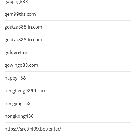
gaojing888
gem99ths.com
goatza888fin.com
goatza888fin.com
golden456
gowingo88.com
happy168
hengheng9899.com
hengjing168
hongkong456
https://sretthi99.bet/enter/