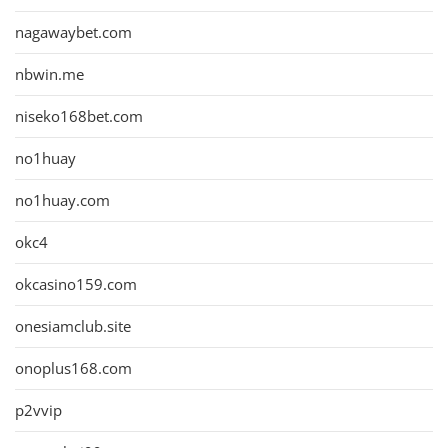
nagawaybet.com
nbwin.me
niseko168bet.com
no1huay
no1huay.com
okc4
okcasino159.com
onesiamclub.site
onoplus168.com
p2vvip