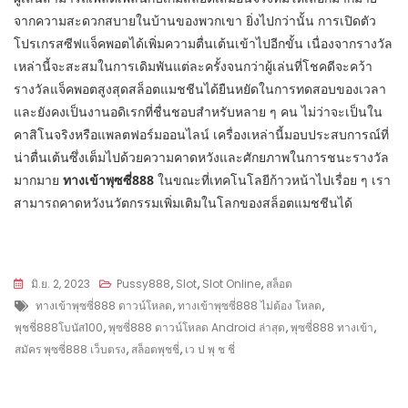
จากความสะดวกสบายในบ้านของพวกเขา ยิ่งไปกว่านั้น การเปิดตัว
โปรเกรสซีฟแจ็คพอตได้เพิ่มความตื่นเต้นเข้าไปอีกขั้น เนื่องจากรางวัล
เหล่านี้จะสะสมในการเดิมพันแต่ละครั้งจนกว่าผู้เล่นที่โชคดีจะคว้า
รางวัลแจ็คพอตสูงสุดสล็อตแมชชีนได้ยืนหยัดในการทดสอบของเวลา
และยังคงเป็นงานอดิเรกที่ชื่นชอบสำหรับหลาย ๆ คน ไม่ว่าจะเป็นใน
คาสิโนจริงหรือแพลตฟอร์มออนไลน์ เครื่องเหล่านี้มอบประสบการณ์ที่
น่าตื่นเต้นซึ่งเต็มไปด้วยความคาดหวังและศักยภาพในการชนะรางวัล
มากมาย
ทางเข้าพุซซี่888
ในขณะที่เทคโนโลยีก้าวหน้าไปเรื่อย ๆ เรา
สามารถคาดหวังนวัตกรรมเพิ่มเติมในโลกของสล็อตแมชชีนได้
มิ.ย. 2, 2023
Pussy888
,
Slot
,
Slot Online
,
สล็อต
Tags
ทางเข้าพุซซี่888 ดาวน์โหลด
,
ทางเข้าพุซซี่888 ไม่ต้อง โหลด
,
พุชชี่888โบนัส100
,
พุซซี่888 ดาวน์โหลด Android ล่าสุด
,
พุซซี่888 ทางเข้า
,
สมัคร พุซซี่888 เว็บตรง
,
สล็อตพุชชี่
,
เว ป พุ ช ชี่