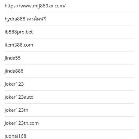
https://www.mfj889xx.com/
hydra888 เครดิตฟรี
ib888pro.bet
item388.com
Jinda55
jinda888
Joker123
joker123auto
joker123th
Joker123th.com
judhai168