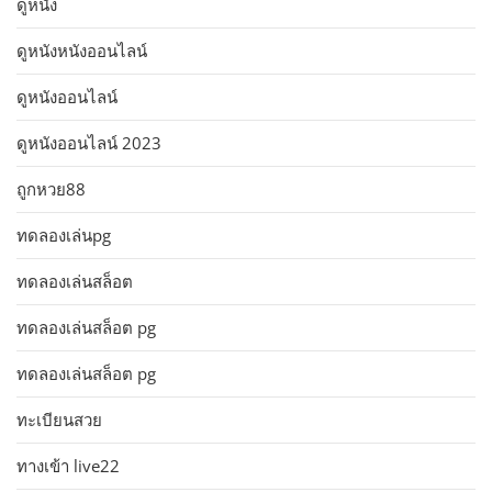
ดูหนัง
ดูหนังหนังออนไลน์
ดูหนังออนไลน์
ดูหนังออนไลน์ 2023
ถูกหวย88
ทดลองเล่นpg
ทดลองเล่นสล็อต
ทดลองเล่นสล็อต pg
ทดลองเล่นสล็อต pg
ทะเบียนสวย
ทางเข้า live22