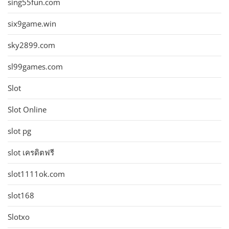
sing55fun.com
six9game.win
sky2899.com
sl99games.com
Slot
Slot Online
slot pg
slot เครดิตฟรี
slot1111ok.com
slot168
Slotxo