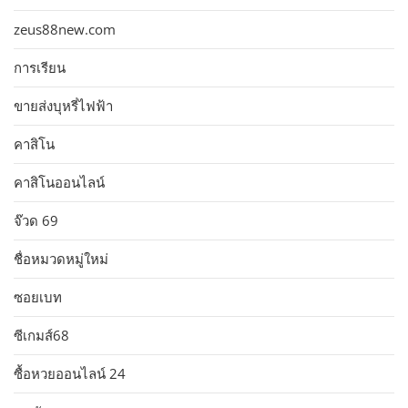
zeus88new.com
การเรียน
ขายส่งบุหรี่ไฟฟ้า
คาสิโน
คาสิโนออนไลน์
จ๊วด 69
ชื่อหมวดหมู่ใหม่
ซอยเบท
ซีเกมส์68
ซื้อหวยออนไลน์ 24