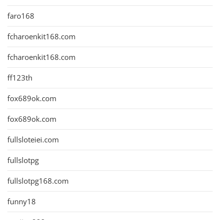
faro168
fcharoenkit168.com
fcharoenkit168.com
ff123th
fox689ok.com
fox689ok.com
fullsloteiei.com
fullslotpg
fullslotpg168.com
funny18