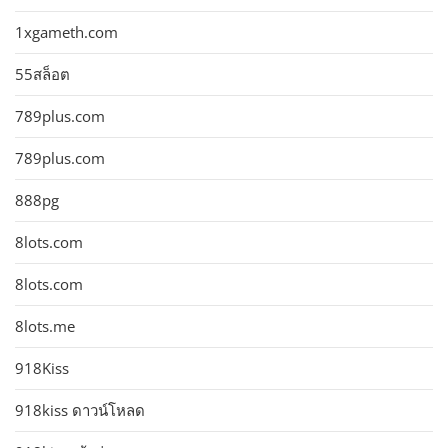
1xgameth.com
55สล็อต
789plus.com
789plus.com
888pg
8lots.com
8lots.com
8lots.me
918Kiss
918kiss ดาวน์โหลด