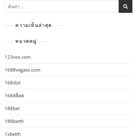
ค้นหา
สำหรับ:
ความเห็นล่าสุด
หมวดหมู่
123xos.com
1688vegasx.com
168slot
168สล็อต
188bet
188betth
1xbetth