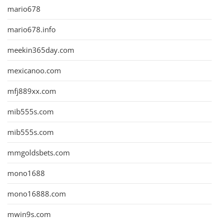
mario678
mario678.info
meekin365day.com
mexicanoo.com
mfj889xx.com
mib555s.com
mib555s.com
mmgoldsbets.com
mono1688
mono16888.com
mwin9s.com