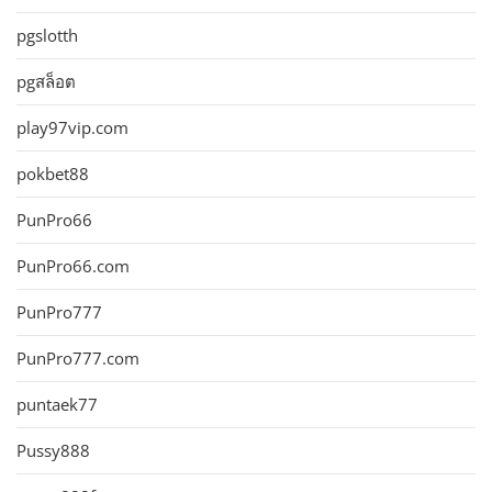
pgslotth
pgสล็อต
play97vip.com
pokbet88
PunPro66
PunPro66.com
PunPro777
PunPro777.com
puntaek77
Pussy888