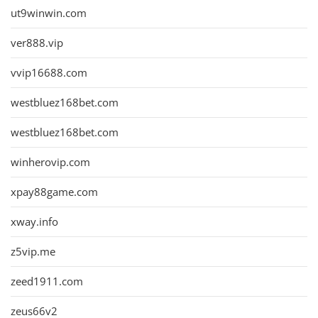
ut9winwin.com
ver888.vip
vvip16688.com
westbluez168bet.com
westbluez168bet.com
winherovip.com
xpay88game.com
xway.info
z5vip.me
zeed1911.com
zeus66v2