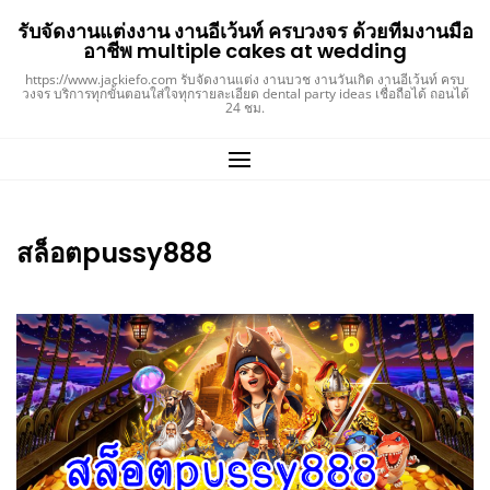
Skip
รับจัดงานแต่งงาน งานอีเว้นท์ ครบวงจร ด้วยทีมงานมือ
to
อาชีพ multiple cakes at wedding
content
https://www.jackiefo.com รับจัดงานแต่ง งานบวช งานวันเกิด งานอีเว้นท์ ครบ
วงจร บริการทุกขั้นตอนใส่ใจทุกรายละเอียด dental party ideas เชื่อถือได้ ถอนได้
24 ชม.
สล็อตpussy888