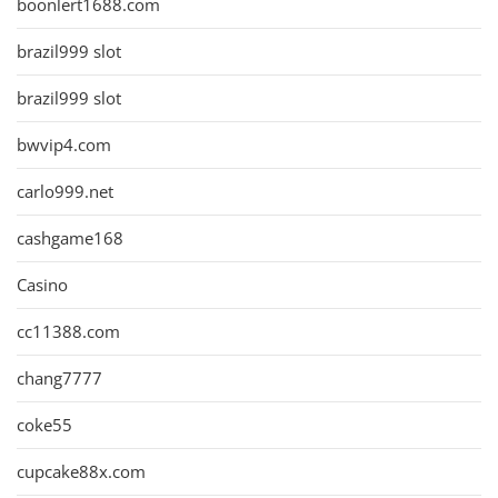
boonlert1688.com
brazil999 slot
brazil999 slot
bwvip4.com
carlo999.net
cashgame168
Casino
cc11388.com
chang7777
coke55
cupcake88x.com