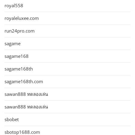
royal558
royaleluxee.com
run24pro.com
sagame
sagame168
sagame168th
sagame168th.com
sawan888 ทดลองเล่น
sawan888 ทดลองเล่น
sbobet
sbotop1688.com