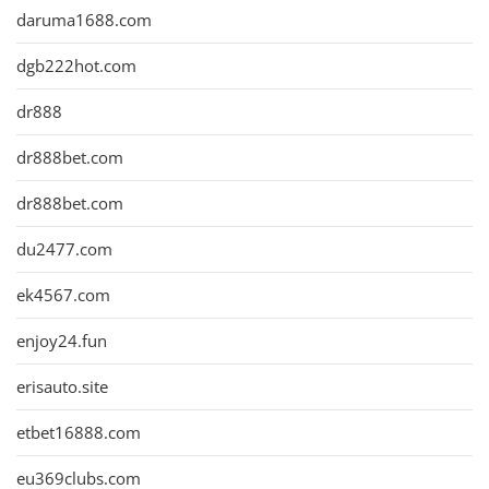
daruma1688.com
dgb222hot.com
dr888
dr888bet.com
dr888bet.com
du2477.com
ek4567.com
enjoy24.fun
erisauto.site
etbet16888.com
eu369clubs.com