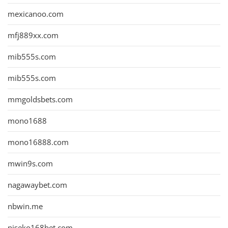
mexicanoo.com
mfj889xx.com
mib555s.com
mib555s.com
mmgoldsbets.com
mono1688
mono16888.com
mwin9s.com
nagawaybet.com
nbwin.me
niseko168bet.com