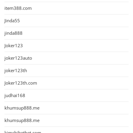
item388.com
Jinda55
jinda888
Joker123
joker123auto
joker123th
Joker123th.com
judhai168
khumsup888.me
khumsup888.me
kimchibetbet.com