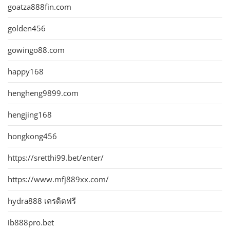
goatza888fin.com
golden456
gowingo88.com
happy168
hengheng9899.com
hengjing168
hongkong456
https://sretthi99.bet/enter/
https://www.mfj889xx.com/
hydra888 เครดิตฟรี
ib888pro.bet