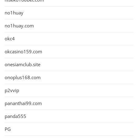
no1huay
no1huay.com
okc4
okcasino159.com
onesiamclub.site
onoplus168.com
p2vvip
pananthai99.com
panda555
PG