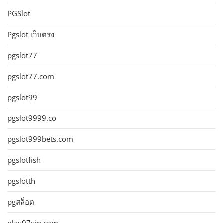
PGSlot
Pgslot เว็บตรง
pgslot77
pgslot77.com
pgslot99
pgslot9999.co
pgslot999bets.com
pgslotfish
pgslotth
pgสล็อต
play97vip.com