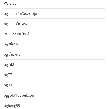
PG Slot
pg slot เปิดใหม่ล่าสุด
pg slot เว็บตรง
PG Slot เว็บใหม่
pg สล็อต
pg เว็บตรง
pg168
pg77
pg99
pggold168bet.com
pgheng99