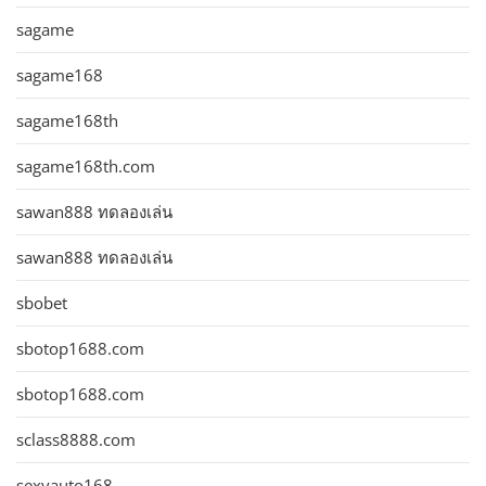
sagame
sagame168
sagame168th
sagame168th.com
sawan888 ทดลองเล่น
sawan888 ทดลองเล่น
sbobet
sbotop1688.com
sbotop1688.com
sclass8888.com
sexyauto168