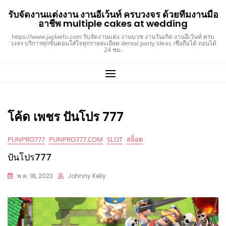
Skip
รับจัดงานแต่งงาน งานอีเว้นท์ ครบวงจร ด้วยทีมงานมือ
to
อาชีพ multiple cakes at wedding
content
https://www.jackiefo.com รับจัดงานแต่ง งานบวช งานวันเกิด งานอีเว้นท์ ครบ
วงจร บริการทุกขั้นตอนใส่ใจทุกรายละเอียด dental party ideas เชื่อถือได้ ถอนได้
24 ชม.
โค้ด เพชร ปันโปร 777
PUNPRO777
PUNPRO777.COM
SLOT
สล็อต
ปันโปร777
พ.ค. 18, 2023
Johnny Kelly