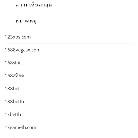
ความเห็นล่าสุด
หมวดหมู่
123xos.com
1688vegasx.com
168slot
168สล็อต
188bet
188betth
1xbetth
1xgameth.com