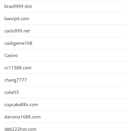
brazil999 slot
bwvip4.com
carlo999.net
cashgame168
Casino
cc11388.com
chang7777
coke55
cupcake88x.com
daruma1688.com
dgb222hot.com