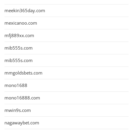
meekin365day.com
mexicanoo.com
mfj889xx.com
mib555s.com
mib555s.com
mmgoldsbets.com
mono1688
mono16888.com
mwin9s.com
nagawaybet.com