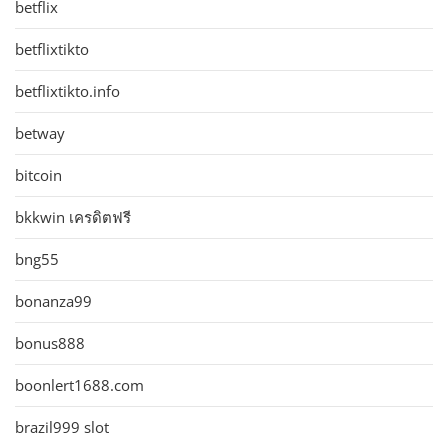
betflix
betflixtikto
betflixtikto.info
betway
bitcoin
bkkwin เครดิตฟรี
bng55
bonanza99
bonus888
boonlert1688.com
brazil999 slot