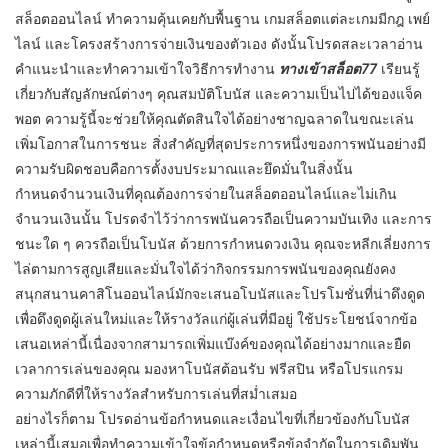
สล็อตออนไลน์ ทำความคุ้นเคยกับพื้นฐาน เกมสล็อตแต่ละเกมมีกฎ เพย์
ไลน์ และโครงสร้างการจ่ายเงินของตัวเอง ดังนั้นโปรดสละเวลาอ่าน
คำแนะนำและทำความเข้าใจวิธีการทำงาน
ทางเข้าสล็อต77
เรียนรู้
เกี่ยวกับสัญลักษณ์ต่างๆ คุณสมบัติโบนัส และความเป็นไปได้ของแจ็ค
พอต ความรู้นี้จะช่วยให้คุณตัดสินใจได้อย่างชาญฉลาดในขณะเล่น
เพิ่มโอกาสในการชนะ สิ่งสำคัญที่สุดประการหนึ่งของการพนันอย่างมี
ความรับผิดชอบคือการตั้งงบประมาณและยึดมั่นในสิ่งนั้น
กำหนดจำนวนเงินที่คุณต้องการจ่ายในสล็อตออนไลน์และไม่เกิน
จำนวนเงินนั้น โปรดจำไว้ว่าการพนันควรถือเป็นความบันเทิง และการ
ชนะใด ๆ ควรถือเป็นโบนัส ด้วยการกำหนดวงเงิน คุณจะหลีกเลี่ยงการ
ไล่ตามการสูญเสียและมั่นใจได้ว่ากิจกรรมการพนันของคุณยังคง
สนุกสนานคาสิโนออนไลน์มักจะเสนอโบนัสและโปรโมชั่นที่น่าดึงดูด
เพื่อดึงดูดผู้เล่นใหม่และให้รางวัลแก่ผู้เล่นที่มีอยู่ ใช้ประโยชน์จากข้อ
เสนอเหล่านี้เนื่องจากสามารถเพิ่มแบ๊งค์ของคุณได้อย่างมากและยืด
เวลาการเล่นของคุณ มองหาโบนัสต้อนรับ ฟรีสปิน หรือโปรแกรม
ความภักดีที่ให้รางวัลสำหรับการเล่นที่สม่ำเสมอ
อย่างไรก็ตาม โปรดอ่านข้อกำหนดและเงื่อนไขที่เกี่ยวข้องกับโบนัส
เหล่านี้เสมอเพื่อทำความเข้าใจข้อกำหนดหรือข้อจำกัดในการเดิมพัน