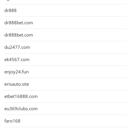
dr888
dr888bet.com
dr888bet.com
du2477.com
ek4567.com
enjoy24.fun
erisauto.site
etbet16888.com
eu369clubs.com
faro168