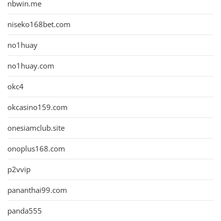
nbwin.me
niseko168bet.com
no1huay
no1huay.com
okc4
okcasino159.com
onesiamclub.site
onoplus168.com
p2vvip
pananthai99.com
panda555