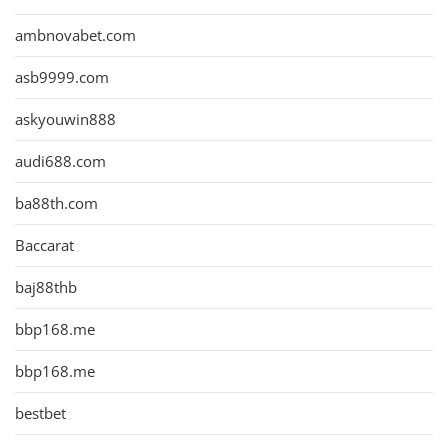
ambnovabet.com
asb9999.com
askyouwin888
audi688.com
ba88th.com
Baccarat
baj88thb
bbp168.me
bbp168.me
bestbet