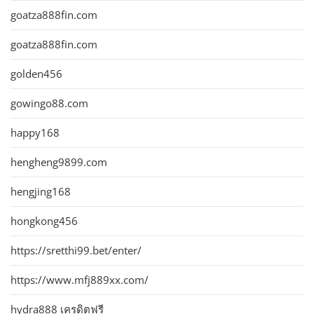
goatza888fin.com
goatza888fin.com
golden456
gowingo88.com
happy168
hengheng9899.com
hengjing168
hongkong456
https://sretthi99.bet/enter/
https://www.mfj889xx.com/
hydra888 เครดิตฟรี