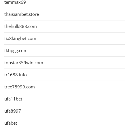
temmax69
thaisiambet.store
thehulk888.com
tia8kingbet.com
tkbpgg.com
topstar359win.com
tr1688.info
tree78999.com
ufa11bet
ufa8997
ufabet