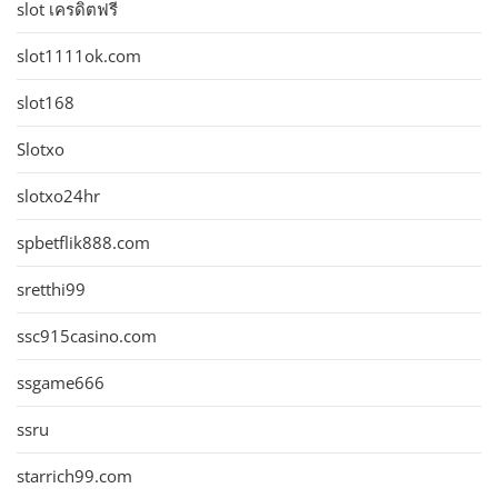
slot เครดิตฟรี
slot1111ok.com
slot168
Slotxo
slotxo24hr
spbetflik888.com
sretthi99
ssc915casino.com
ssgame666
ssru
starrich99.com