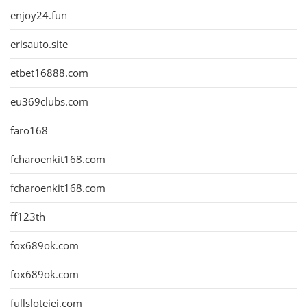
enjoy24.fun
erisauto.site
etbet16888.com
eu369clubs.com
faro168
fcharoenkit168.com
fcharoenkit168.com
ff123th
fox689ok.com
fox689ok.com
fullsloteiei.com