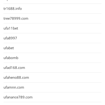
tr1688.info
tree78999.com
ufa11bet
ufa8997
ufabet
ufabomb
ufad168.com
ufaheno88.com
ufamnn.com
ufanance789.com