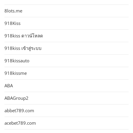
8lots.me
918Kiss
918kiss ดาวน์โหลด
918kiss เข้าสู่ระบบ
918kissauto
918kissme
ABA
ABAGroup2
abbet789.com
acebet789.com