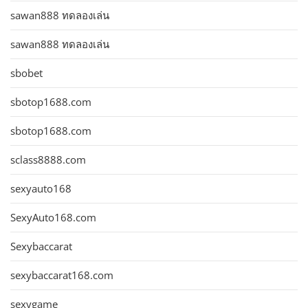
sawan888 ทดลองเล่น
sawan888 ทดลองเล่น
sbobet
sbotop1688.com
sbotop1688.com
sclass8888.com
sexyauto168
SexyAuto168.com
Sexybaccarat
sexybaccarat168.com
sexygame