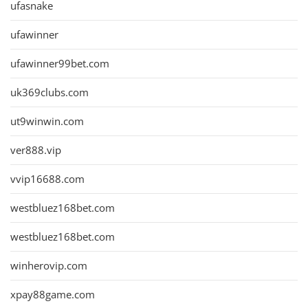
ufasnake
ufawinner
ufawinner99bet.com
uk369clubs.com
ut9winwin.com
ver888.vip
vvip16688.com
westbluez168bet.com
westbluez168bet.com
winherovip.com
xpay88game.com