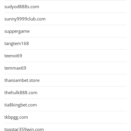
sudyod888s.com
sunny9999club.com
suppergame
tangtem168
teenoi69
temmax69
thaisiambet.store
thehulk888.com
tia8kingbet.com
tkbpgg.com
topstar359win.com