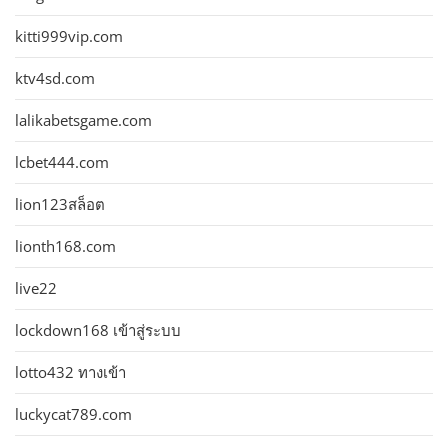
kitti999vip.com
ktv4sd.com
lalikabetsgame.com
lcbet444.com
lion123สล็อต
lionth168.com
live22
lockdown168 เข้าสู่ระบบ
lotto432 ทางเข้า
luckycat789.com