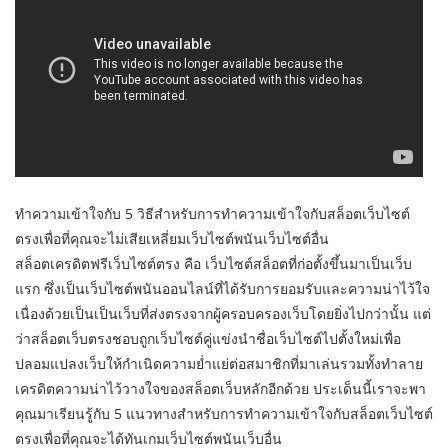
ทำความเข้าใจกับ 5 วิธีสำหรับการทำความเข้าใจกับสล็อตเว็บไซต์
ตรงเพื่อที่คุณจะไม่เสียเหลี่ยมเว็บไซต์พนันเว็บไซต์อื่น
สล็อตเครดิตฟรีเว็บไซต์ตรง คือ เว็บไซต์สล็อตที่ก่อตั้งขึ้นมาเป็นเว็บ
แรก ซึ่งเป็นเว็บไซต์พนันออนไลน์ที่ได้รับการยอมรับและความน่าไว้ใจ
เนื่องด้วยเป็นเป็นเว็บที่ส่งตรงจากผู้ครอบครองเว็บโดยยิ่งไปกว่านั้น แต่
ว่าสล็อตเว็บตรงชอบถูกเว็บไซต์คู่แข่งนำชื่อเว็บไซต์ไปตั้งใหม่เพื่อ
ปลอมแปลงเว็บให้กำเนิดความย่ำแย่ต่อสมาชิกที่มาเล่นรวมทั้งทำลาย
เครดิตความน่าไว้วางใจของสล็อตเว็บหลักอีกด้วย ประเด็นนี้เราจะพา
คุณมาเรียนรู้กับ 5 แนวทางสำหรับการทำความเข้าใจกับสล็อตเว็บไซต์
ตรงเพื่อที่คุณจะได้ทันเกมเว็บไซต์พนันเว็บอื่น