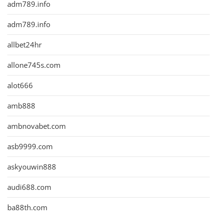
adm789.info
adm789.info
allbet24hr
allone745s.com
alot666
amb888
ambnovabet.com
asb9999.com
askyouwin888
audi688.com
ba88th.com