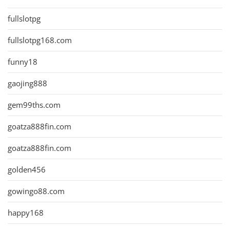
fullslotpg
fullslotpg168.com
funny18
gaojing888
gem99ths.com
goatza888fin.com
goatza888fin.com
golden456
gowingo88.com
happy168