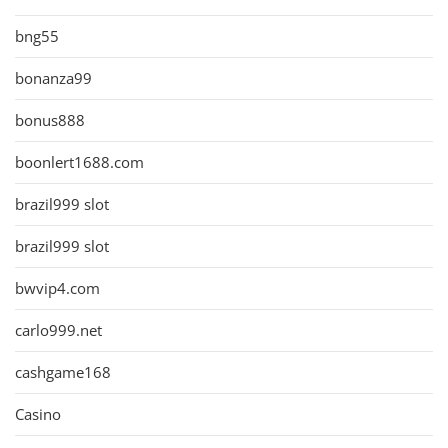
bng55
bonanza99
bonus888
boonlert1688.com
brazil999 slot
brazil999 slot
bwvip4.com
carlo999.net
cashgame168
Casino