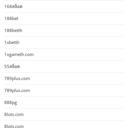
168สล็อต
188bet
188betth
1xbetth
1xgameth.com
55สล็อต
789plus.com
789plus.com
888pg
8lots.com
8lots.com