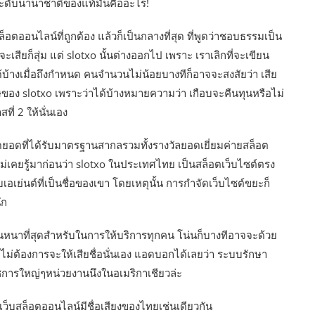
่อระดับนานาชาติของแท้มันคืออะไร!
ตออนไลน์ที่ถูกต้อง แล้วก็เป็นกลางที่สุด ที่พูดว่าชอบธรรมเป็น
จะเสียก็สุ่ม แต่ slotxo นั้นต่างออกไป เพราะ เราเลิกที่จะเขียน
 ได้บ้างเมื่อถึงกำหนด คนจำนวนไม่น้อยบางทีก็อาจจะสงสัยว่า เสีย
ษของ slotxo เพราะว่าได้บ้างหมายความว่า เกือบจะคืนทุนหรือไม่
่ 2 ให้นั่นเอง
่สุดยอดที่ได้รับมาตรฐานสากลรวมทั้งรางวัลยอดเยี่ยมค่ายสล็อต
ม่เคยรู้มาก่อนว่า slotxo ในประเทศไทย เป็นสล็อตเว็บไซต์ตรง
เอเย่นต์ที่เป็นชื่อของเขา โดยเหตุนั้น การกำจัดเว็บไซต์ขยะก็
ัก
นหนาที่สุดสำหรับในการให้บริการทุกคน โน่นก็บางทีอาจจะด้วย
ลยไม่ต้องการจะให้เสียชื่อนั่นเอง แอดบอกได้เลยว่า ระบบรักษา
การใหญ่ๆหน่วยงานนึงในอเมริกาเชียวล่ะ
เว็บสล็อตออนไลน์มีชื่อเสียงของไทยเช่นเดียวกัน