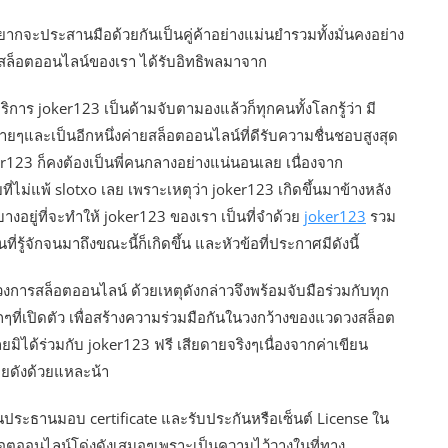
ากจะประสานมือด้วยกันเป็นคู่ค้าอย่างแม่นยำรวมทั้งมั่นคงอย่าง
ว็บสล็อตออนไลน์ของเรา ได้รับอิทธิพลมาจาก
การ joker123 เป็นด้ามจับตามองแล้วก็ทุกคนทั้งโลกรู้ว่า มี
ๆและเป็นอีกหนึ่งค่ายสล็อตออนไลน์ที่ดีรับความชื่นชอบสูงสุด
ker123 ก็คงต้องเป็นพี่คนกลางอย่างแน่นอนเลย เนื่องจาก
่ไม่แพ้ slotxo เลย เพราะเหตุว่า joker123 เกิดขึ้นมาข้างหลัง
างอยู่ที่จะทำให้ joker123 ของเรา เป็นที่จำด้วย
joker123
รวม
่รู้จักจนมาถึงขณะนี้ก็เกิดขึ้น และหัวข้อที่ประกาศมีดังนี้
การสล็อตออนไลน์ ด้วยเหตุดังกล่าวจึงพร้อมจับมือร่วมกับทุก
ๆที่เปิดตัว เพื่อสร้างความร่วมมือกันในวงกว้างของแวดวงสล็อต
ลยมิได้ร่วมกับ joker123 ฟรี เสียดายจริงๆเนื่องจากค่าเขียน
ายดังด้วยแหละน้า
ป็นประธานมอบ certificate และรับประกันหรือเซ็นต์ License ใน
อตออนไลน์โด่งดังเสมอๆเพราะเป็นความไว้วางในที่ทาง