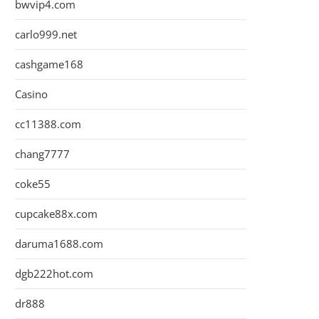
bwvip4.com
carlo999.net
cashgame168
Casino
cc11388.com
chang7777
coke55
cupcake88x.com
daruma1688.com
dgb222hot.com
dr888