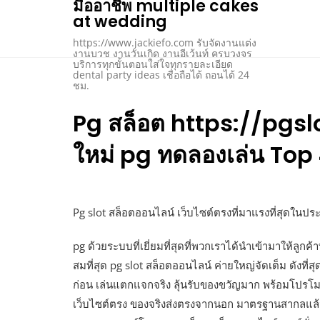
มืออาชีพ multiple cakes
Skip
at wedding
to
content
https://www.jackiefo.com รับจัดงานแต่ง
งานบวช งานวันเกิด งานอีเว้นท์ ครบวงจร
บริการทุกขั้นตอนใส่ใจทุกรายละเอียด
dental party ideas เชื่อถือได้ ถอนได้ 24
ชม.
Pg สล็อต https://pgslot
ใหม่ pg ทดลองเล่น Top
Pg slot สล็อตออนไลน์ เว็บไซต์ตรงที่มาแรงที่สุดในปร
pg ด้วยระบบที่เยี่ยมที่สุดที่พวกเราได้นำเข้ามาให้ล
สมที่สุด pg slot สล็อตออนไลน์ ค่ายใหญ่จัดเต็ม ดังที
ก่อน เล่นแตกแจกจริง ลุ้นรับของขวัญมาก พร้อมโปรโ
เว็บไซต์ตรง ของจริงส่งตรงจากนอก มาตรฐานสากลแล้วก็มี