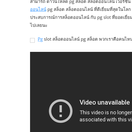
สามารถ ดาวน์โหลด pg สล็อต สล็อตออนไลน์ เวอร์ชั่น 
ออนไลน์
pg สล็อต สล็อตออนไลน์ ที่ดีเยี่ยมที่สุดในโล
ประสบการณ์การสล็อตออนไลน์ กับ pg slot ที่ยอดเยี่ย
ไปเลยนะ
Pg
slot สล็อตออนไลน์ pg สล็อต พวกเราคือคนไห