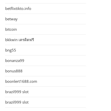
betflixtikto.info
betway
bitcoin
bkkwin เครดิตฟรี
bng55
bonanza99
bonus888
boonlert1688.com
brazil999 slot
brazil999 slot