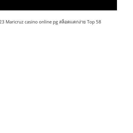
023 Maricruz casino online pg สล็อตแตกง่าย Top 58