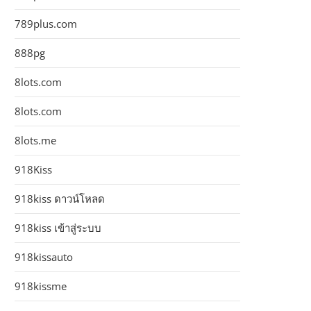
789plus.com
888pg
8lots.com
8lots.com
8lots.me
918Kiss
918kiss ดาวน์โหลด
918kiss เข้าสู่ระบบ
918kissauto
918kissme