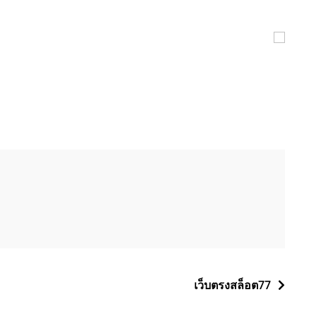
เว็บตรงสล็อต77