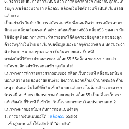
6. รอการยืนยัน ถ้าหากระบบขึ้นว่า การสมัครสำเร็จ ก็พอๆกับทุกคนได้
รับยูซเซอร์ของพวกเรา สล็อต55 สล็อตเว็บไซต์ตรงแท้ เป็นที่เรียบร้อย
แล้วแรง
เป็นอย่างไรกันบ้างกับการสมัครสมาชิก ซึ่งแอดคิดว่า การสมัครสามา
ชิกของ สล็อตเว็บตรงแท้ อย่าง สล็อตเว็บตรง888 สล็อต55 ของเรา มัน
ใช้ข้อมูลน้อยมากๆเพราะว่าเราอยากได้คุ้มครองข้อมูลส่วนตัวของลูก
ค้าจริงๆถ้าเว็บไหนมาเรียกขอข้อมูลเยอะมากๆตัวอย่างเช่น บัตรประจำ
ตัวประชาชน บลาๆบอกเลย เริ่มอันตรายแล้ว รีบหนี!
มาต่อกันที่วิธีการฝากถอนของ สล็อต55 55สล็อต ของเรา ง่ายกว่า
สมัครซะอีก อย่ามัวรอคอยช้า ลุยกันเล้ย!
แนวทางการทำรายการฝากถอนของ สล็อตเว็บตรงแท้ สล็อตยอดนิยม
บอกเลยว่านอนสอนง่ายแสนง่าย ยิ่งกว่าปลอกกล้วยเข้าปากซะอีก ด้วย
เหตุว่ามันแค่ จิ้มไม่กี่ทีก็เงินเข้าเงินออกแล้วแรง ไม่ต้องเสียเวลามารอ
นู้นรอนี่ ล่าช้ากระยืดกระยาด ด้วยเหตุว่า สล็อต55 เป็นสล็อตเว็บตรง
แท้ เพียงไม่กี่วินาที ก็เข้าใจ! วันนี้เราจะมาสอนโดยประมาณแค่ 2
แนวทางฝากยอดนิยม กับการถอนแบบง่ายๆ
1. การฝากเงินแบบออโต้ :
สล็อต55
55slot
– เข้าสู่ระบบแล้วให้คลิกไปที่ “ฝากเงิน”