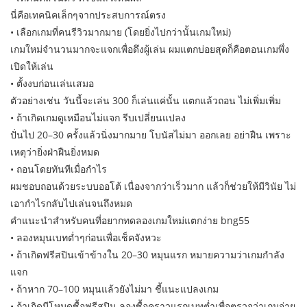
นี่คือเทคนิคเล็กๆจากประสบการณ์ตรง
• เลือกเกมที่คนรีวิวมากมาย (โดยยิ่งไปกว่านั้นเกมใหม่)
เกมใหม่จำนวนมากจะแจกเพื่อดึงผู้เล่น ผมแตกบ่อยสุดก็คือตอนเกมพึ่ง
เปิดให้เล่น
• ตั้งงบก่อนเล่นเสมอ
ตัวอย่างเช่น วันนี้จะเล่น 300 ก็เล่นแค่นั้น แตกแล้วถอน ไม่เพิ่มเพิ่ม
• ถ้าเกิดเกมดูเหมือนไม่แจก รีบเปลี่ยนแปลง
ปั่นไป 20–30 ครั้งแล้วนิ่งมากมาย โบนัสไม่มา ออกเลย อย่าฝืน เพราะ
เหตุว่ายิ่งฝ่าฝืนยิ่งหมด
• ถอนโดยทันทีเมื่อกำไร
ผมชอบถอนด้วยระบบออโต้ เนื่องจากว่าเร็วมาก แล้วก็ช่วยให้มีวินัย ไม่
เอากำไรกลับไปเล่นจนถึงหมด
คำแนะนำสำหรับคนที่อยากทดลองเกมใหม่แตกง่าย bng55
• ลองหมุนเบทต่ำๆก่อนเพื่อเช็คจังหวะ
• ถ้าเกิดฟรีสปินเข้าข้างใน 20–30 หมุนแรก หมายความว่าเกมกำลัง
แจก
• ถ้าหาก 70–100 หมุนแล้วยังไม่มา ชี้แนะแปลงเกม
• ถ้าเกิดมีโหมดซื้อฟรีสปิน ลองซื้อคราวแรกเบทต่ำเพื่อตรวจว่าเกมจ่าย