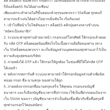
ฮิต สล็อต55 ของพวกเรากันดีกว่า ไม่กี่ขั้นตอนก็สามารถเข้าระบบและ
ก็ปั่นสล็อต55 กันได้อย่างเซียน!
เพียงแต่กระทำตามไม่กี่ขั้นตอนกล้วยๆของพวกเรา 55สล็อต ทุกคนก็
สามารถเข้าเล่นได้อย่างไม่ยากเย็นทันใจ เริ่มกันเลย!
1. เข้าไปที่หน้าเว็บไซต์ของเรา สล็อต55 คลิกปุ่มตรงกลางข้างบน
“สมัครเป็นสมาชิก”
2. ระบบจะพาทุกท่านย้ายมาหน้า กรอกเบอร์โทรศัพท์ ให้กรอกแล้วคอย
รับ รหัส OTP สล็อตยอดนิยมที่ส่งไปในเนื้อความมือถือของท่าน (ทาง
เว็บ 55สล็อตของพวกเรา จะเก็บข้อมูลส่วนบุคคลของทุกท่านเอาไว้เป็น
ความลับสูงสุดของบริษัท)
3. ภายหลังได้ OTP แล้ว ให้กรอกให้ถูกต้อง ในช่องที่มีให้ใส่รหัส OTP
ได้เลยจ้า
4. หลังจากกดการันตี ระบบจะพามาหน้าให้กรอกข้อมูลส่วนตัวเพิ่มนิด
หน่อย กรอก ชื่อ-นามสกุล ของท่านให้ถูก
5. ภายหลังจากกรอกชื่อนามสกุลเสร็จ ให้ทุกคน กรอกเลขบัญชี
ธนาคาร และก็เลือกบัญชีธนาคารที่ปรารถนาใช้เป็นที่ฝากถอนเงินจาก
เว็บ 55slot ของเรา (บัญชีธนาคารจำเป็นต้องชื่อเดียวกับชื่อชื่อสกุลที่
ทุกท่านกรอกไว้ตอนสมัคร)