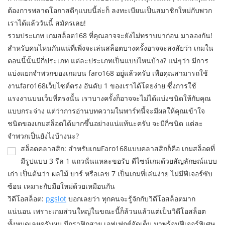
ต้องการพลาดโอกาสดีๆแบบนี้ล่ะก็ ลงทะเบียนเป็นสมาชิกใหม่กับพวก
เราได้แล้ววันนี้ สมัครเลย!
รวมประเภท เกมสล็อต168 ที่คุณอาจจะยังไม่ทราบมาก่อน มาลองกัน!
สำหรับคนไหนกันแน่ที่เพิ่งจะเล่นสล็อตบางครั้งอาจจะสงสัยว่า เกมใน
ตอนนี้นั้นมีกี่ประเภท แต่ละประเภทเป็นแบบไหนบ้าง? แน่ๆว่า มีการ
แบ่งแยกจำพวกของเกมบน faro168 อยู่แล้วครับ เพื่อคุณสามารถใช้
งานfaro168เว็บไซต์ตรง อันดับ 1 ของเราได้โดยง่าย ซึ่งการใช้
แรงงานบนเว็บที่ตรงนั้น เราบางครั้งก็อาจจะไม่ได้แบ่งชนิดให้กับคุณ
แบบกระจ่าง แต่ว่าการอ่านบทความในพาร์ทนี้จะมีผลให้คุณเข้าใจ
ชนิดของเกมสล็อตได้มากขึ้นอย่างแน่แท้นะครับ จะมีกี่ชนิด แต่ละ
จำพวกเป็นยังไงบ้างนะ?
สล็อตคลาสสิก: สำหรับเกมFaro168แบบคลาสสิกก็คือ เกมสล็อตที่
มีรูปแบบ 3 รีล 1 แถวนั่นแหละขอรับ ดีไซน์เกมด้วยสัญลักษณ์แบบ
เก่า เป็นต้นว่า ผลไม้ บาร์ หรือเลข 7 เป็นเกมที่เล่นง่าย ไม่มีฟีเจอร์ซับ
ซ้อน เหมาะกับมือใหม่ด้วยเหมือนกัน
วิดีโอสล็อต:
pgslot
บอกเลยว่า ทุกคนจะรู้จักกับวิดีโอสล็อตมาก
แน่นอน เพราะเกมส่วนใหญ่ในขณะนี้ก็ล้วนแล้วแต่เป็นวิดีโอสล็อต
ทั้งหมดเลยครับผม มีกราฟิกสวย เอฟเฟกต์จัดเต็ม มาพร้อมฟีเจอร์พิเศษ