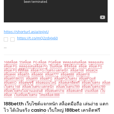
https://shorturl.asia/qsJvU
https://t.co/mQ2zdxJx60
…
168สล็อต
55สล็อต
PG สล็อต
PGสล็อต
ทดลองเล่นสล็อต
ทดลองเล่น
สล็อต PG
ทดลองเล่นสล็อต PG
ปั่นสล็อต
พีจีสล็อต
สล็อต
สล็อต PG
สล็อต PG ที่ดีที่สุด
สล็อต PG เว็บตรง แตกหนัก
สล็อต168
สล็อต24
สล็อต44
สล็อต55
สล็อต66
สล็อต777
สล็อต888
สล็อต918
สล็อต918KISS
สล็อต99
สล็อตPG
สล็อตPGเว็บตรง
สล็อตPGแท้
สล็อตXO
สล็อตพุซซี่
สล็อตออนไลน์
สล็อตเครดิตฟรี
สล็อตเว็บตรง
สล็อต
เว็บตรง 168
สล็อตเว็บตรง แตกหนัก
สล็อตเว็บตรง789
สล็อตเว็บตรง789
สล็อตเว็บตรงไม่ผ่านเอเย่นต์
สล็อตแตกง่าย
สล็อตแตกดี
เกมสล็อต
เว็บ
สล็อต
เว็บสล็อตเว็บตรง
ไทยสล็อต 888
188betth เว็บไซต์แจกหนัก สล็อตมือถือ เล่นง่าย แตก
ไว ได้เงินจริง casino เว็บใหญ่ 188bet เครดิตฟรี