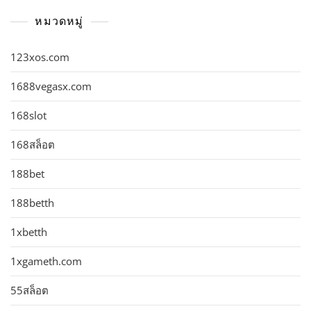
หมวดหมู่
123xos.com
1688vegasx.com
168slot
168สล็อต
188bet
188betth
1xbetth
1xgameth.com
55สล็อต