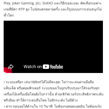
Play, Joker Gaming, JILI, SlotXO และก็อีกเยอะแยะ คัดเลือกเฉพาะ
เกมที่มีค่า RTP สูง โบนัสแตกหลายครั้ง และก็รูปแบบการเล่นสนุกไม่
ซ้ำใคร
• ระบบเสถียร เล่น188betได้ไม่มีสะดุด: ไม่ว่าจะเล่นผ่านมือถือ
แท็บเล็ต หรือคอมพิวเตอร์ ระบบของเว็บถูกปรับปรุงมาให้รองรับทุก
เครื่องไม้เครื่องมือโดยยิ่งไปกว่านั้น ด้วยเซิร์ฟเวอร์ประสิทธิภาพระดับ
พรีเมียม ทำให้การเล่นลื่นไหล ไม่มีกระเด้ง ไม่มีค้าง
• ฝาก-ถอนออโต้ด้านใน 10 วินาที: ไม่ต้องรอคอยแอดมิน ไม่ต้องแจ้ง