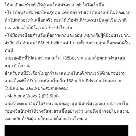
ให้ละเอียด ช่วยทำให้ผู้เล่นใหม่ทำความเข้าใจได้เร็วขึ้น
• โปรต้อนรับสมาชิกใหม่สุดคุ้ม แค่สมัครก็รับเครดิตฟรีแบบไม่ต้องฝาก
นำไปทดลองเล่นสล็อตจริง ถอนได้เมื่อทำเทิร์นครบ เป็นจุดเริ่มแรกที่
ปลอดภัยแล้วก็มีโอกาสสร้างกำไรจริง
• ไม่มีอย่างน้อยสำหรับเพื่อการฝากและถอน เหมาะกับผู้ที่มีงบประมาณ
จำกัด เริ่มต้นเล่น188betthเพียงแค่ 1 บาทก็สามารถลุ้นแจ็คพอตได้ใน
ทันที
เกมยอดฮิตที่ไม่สมควรพลาดใน 188bet รวมเกมสล็อตแตกง่าย เล่น
สนุก กำไรงาม
สำหรับคนที่ยังเลือกไม่ถูกว่าจะเล่นเกมไหนดี พวกเราได้เก็บรวบรวม
เกมสล็อตที่ได้รับความนิยมในเว็บ 188betth ที่ประกันว่าแตกง่าย
โบนัสเยอะ และเหมาะสมกับทุกคน:
• Mahjong Ways 2 (PG Slot)
เกมสล็อตแนวจีนที่ได้รับความนิยมสูงสุด ฟีพบร์ตัวคูณแบบสองเท่าใน
รอบฟรีสปินทำให้รางวัลทะยานขึ้นอย่างเร็ว แถมยังเข้ารอบโบนัสง่าย
เหมาะกับทั้งยังผู้เล่นใหม่และก็สายล่าแจ็คพอต