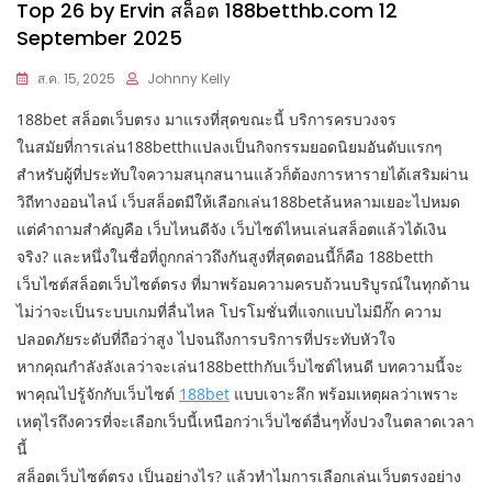
Top 26 by Ervin สล็อต 188betthb.com 12
September 2025
ส.ค. 15, 2025
Johnny Kelly
188bet สล็อตเว็บตรง มาแรงที่สุดขณะนี้ บริการครบวงจร
ในสมัยที่การเล่น188betthแปลงเป็นกิจกรรมยอดนิยมอันดับแรกๆ
สำหรับผู้ที่ประทับใจความสนุกสนานแล้วก็ต้องการหารายได้เสริมผ่าน
วิถีทางออนไลน์ เว็บสล็อตมีให้เลือกเล่น188betล้นหลามเยอะไปหมด
แต่คำถามสำคัญคือ เว็บไหนดีจัง เว็บไซต์ไหนเล่นสล็อตแล้วได้เงิน
จริง? และหนึ่งในชื่อที่ถูกกล่าวถึงกันสูงที่สุดตอนนี้ก็คือ 188betth
เว็บไซต์สล็อตเว็บไซต์ตรง ที่มาพร้อมความครบถ้วนบริบูรณ์ในทุกด้าน
ไม่ว่าจะเป็นระบบเกมที่ลื่นไหล โปรโมชั่นที่แจกแบบไม่มีกั๊ก ความ
ปลอดภัยระดับที่ถือว่าสูง ไปจนถึงการบริการที่ประทับหัวใจ
หากคุณกำลังลังเลว่าจะเล่น188betthกับเว็บไซต์ไหนดี บทความนี้จะ
พาคุณไปรู้จักกับเว็บไซต์
188bet
แบบเจาะลึก พร้อมเหตุผลว่าเพราะ
เหตุไรถึงควรที่จะเลือกเว็บนี้เหนือกว่าเว็บไซต์อื่นๆทั้งปวงในตลาดเวลา
นี้
สล็อตเว็บไซต์ตรง เป็นอย่างไร? แล้วทำไมการเลือกเล่นเว็บตรงอย่าง