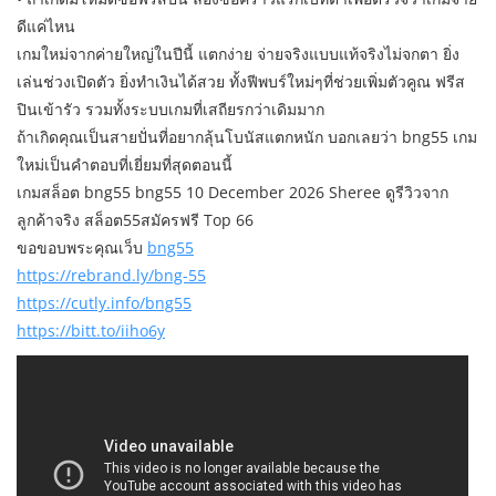
ดีแค่ไหน
เกมใหม่จากค่ายใหญ่ในปีนี้ แตกง่าย จ่ายจริงแบบแท้จริงไม่จกตา ยิ่ง
เล่นช่วงเปิดตัว ยิ่งทำเงินได้สวย ทั้งฟีพบร์ใหม่ๆที่ช่วยเพิ่มตัวคูณ ฟรีส
ปินเข้ารัว รวมทั้งระบบเกมที่เสถียรกว่าเดิมมาก
ถ้าเกิดคุณเป็นสายปั่นที่อยากลุ้นโบนัสแตกหนัก บอกเลยว่า bng55 เกม
ใหม่เป็นคำตอบที่เยี่ยมที่สุดตอนนี้
เกมสล็อต bng55 bng55 10 December 2026 Sheree ดูรีวิวจาก
ลูกค้าจริง สล็อต55สมัครฟรี Top 66
ขอขอบพระคุณเว็บ
bng55
https://rebrand.ly/bng-55
https://cutly.info/bng55
https://bitt.to/iiho6y