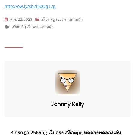
http://ow.ly/shZl50OqT2p
พ.ค. 22, 2023
สล็อต Pg เว็บตรง แตกหนัก
Tags
สล็อต Pg เว็บตรง แตกหนัก
Johnny Kelly
แนะแนว
8 กรกฎา 2566pg เว็บตรง สล็อตpg ทดลองทดลองเล่น