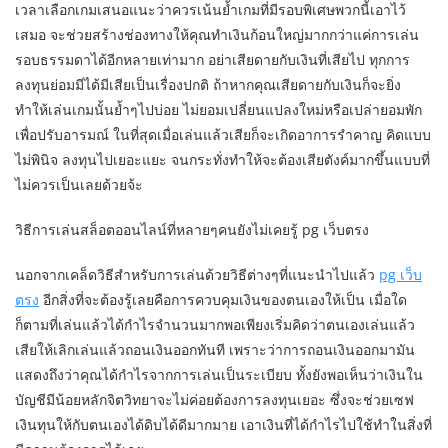
เวลาเลือกเกมเสนอแนะว่าควรเน้นย้ำเกมที่มีรอบพิเศษพวกนี้เอาไว้
เสมอ จะช่วยสร้างช่องทางให้คุณทำเงินก้อนใหญ่มากกว่าแค่การเล่น
รอบธรรมดาได้อีกหลายเท่ามาก อย่าเสียดายกับเงินที่เสียไป ทุกการ
ลงทุนย่อมมีได้มีเสียเป็นเรื่องปกติ ถ้าหากคุณเสียดายกับเงินก็จะยิ่ง
ทำให้เล่นเกมนั้นย้ำๆไปบ่อย ไม่ยอมเปลี่ยนแปลงใหม่หรือเปล่ายอมพัก
เพื่อปรับอารมณ์ ในที่สุดเมื่อเล่นแล้วเสียก็จะเกิดอาการรำคาญ คิดแบบ
ไม่พินิจ ลงทุนไปเยอะแยะ จนกระทั่งทำให้จะต้องเสียตังค์มากขึ้นแบบที่
ไม่ควรเป็นเลยด้วยจ้ะ
วิธีการเล่นสล็อตออนไลน์ที่หลายๆคนยังไม่เคยรู้ pg เว็บตรง
นอกจากเคล็ดวิธีสำหรับการเล่นด้วยวิธีต่างๆที่แนะนำไปแล้ว
pg เว็บ
ตรง
อีกสิ่งที่จะต้องรู้เลยคือการควบคุมเงินของตนเองให้เป็น เมื่อใด
ก็ตามที่เล่นแล้วได้กำไรจำนวนมากพอเพียงเริ่มคิดว่าตนเองเล่นแล้ว
เสียให้เลิกเล่นแล้วถอนเงินออกทันที เพราะว่าการถอนเงินออกมามัน
แสดงถึงว่าคุณได้กำไรจากการเล่นเป็นระเบียบ ทั้งยังพอเห็นว่าเงินใน
บัญชีมีน้อยหลักจิตวิทยาจะไม่ค่อยต้องการลงทุนเยอะ ซึ่งจะช่วยเซฟ
เงินทุนให้กับตนเองได้ดิบได้ดีมากมาย เอาเงินที่ได้กำไรไปใช้ทำในสิ่งที่