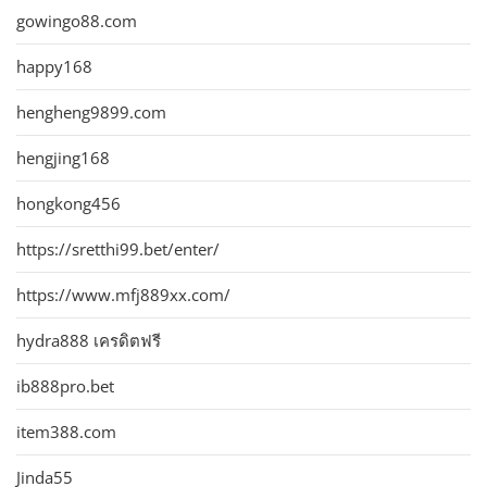
gowingo88.com
happy168
hengheng9899.com
hengjing168
hongkong456
https://sretthi99.bet/enter/
https://www.mfj889xx.com/
hydra888 เครดิตฟรี
ib888pro.bet
item388.com
Jinda55