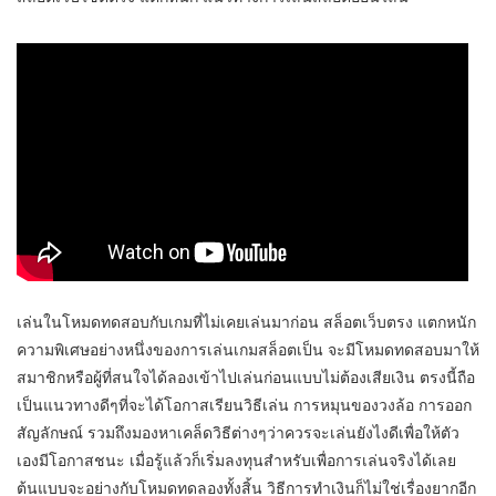
เล่นในโหมดทดสอบกับเกมที่ไม่เคยเล่นมาก่อน สล็อตเว็บตรง แตกหนัก
ความพิเศษอย่างหนึ่งของการเล่นเกมสล็อตเป็น จะมีโหมดทดสอบมาให้
สมาชิกหรือผู้ที่สนใจได้ลองเข้าไปเล่นก่อนแบบไม่ต้องเสียเงิน ตรงนี้ถือ
เป็นแนวทางดีๆที่จะได้โอกาสเรียนวิธีเล่น การหมุนของวงล้อ การออก
สัญลักษณ์ รวมถึงมองหาเคล็ดวิธีต่างๆว่าควรจะเล่นยังไงดีเพื่อให้ตัว
เองมีโอกาสชนะ เมื่อรู้แล้วก็เริ่มลงทุนสำหรับเพื่อการเล่นจริงได้เลย
ต้นแบบจะอย่างกับโหมดทดลองทั้งสิ้น วิธีการทำเงินก็ไม่ใช่เรื่องยากอีก