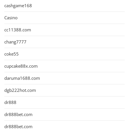
cashgame168
Casino
cc11388.com
chang7777
coke55
cupcake88x.com
daruma1688.com
dgb222hot.com
dr888
dr888bet.com
dr888bet.com