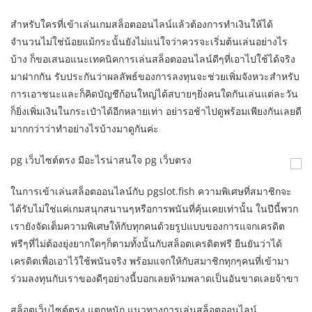
สำหรับใครที่เข้าเล่นเกมสล็อตออนไลน์แล้วต้องการทำเงินให้ได้
จำนวนไม่ใช่น้อยแม้กระนั้นยังไม่แน่ใจว่าควรจะเริ่มต้นเล่นอย่างไร
บ้าง ก็ขอเสนอแนะเทคนิคการเล่นสล็อตออนไลน์ดีๆที่เอาไปใช้ได้จริง
มาฝากกัน รับประกันว่าผลลัพธ์ของการลงทุนจะช่วยเพิ่มจังหวะสำหรับ
การเอาชนะและก็คิดบัญชีก้อนใหญ่ได้สบายๆยิ่งคนใดกันเล่นแต่ละวัน
ก็ยิ่งเพิ่มเงินในกระเป๋าได้อีกหลายเท่า อย่ารอช้าไปดูพร้อมเพียงกันเลยดี
มากกว่าว่าทำอย่างไรบ้างมาดูกันค่ะ
pg เว็บไซต์ตรง มีอะไรน่าสนใจ pg เว็บตรง
ในการเข้าเล่นสล็อตออนไลน์กับ pgslot.fish ความพิเศษที่สมาชิกจะ
ได้รับไม่ใช่แค่เกมสนุกสนานๆหรือการพนันที่คุ้นเคยเท่านั้น ในปีนี้พวก
เรายังจัดเต็มความพิเศษให้กับทุกคนด้วยรูปแบบของการแจกเครดิต
ฟรีๆที่ไม่ต้องยุ่งยากใดๆก็ตามทั้งนั้นกับสล็อตเครดิตฟรี ยืนยันว่าได้
เครดิตเพื่อเอาไว้ใช้พนันจริง พร้อมแจกให้กับสมาชิกทุกๆคนที่เข้ามา
ร่วมลงทุนกับเราของดีๆอย่างนี้บอกเลยห้ามพลาดเป็นอันขาดเลยจ้าขา
สล็อตเว็บไซต์ตรง แตกหนัก แนวทางการเล่นสล็อตออนไลน์