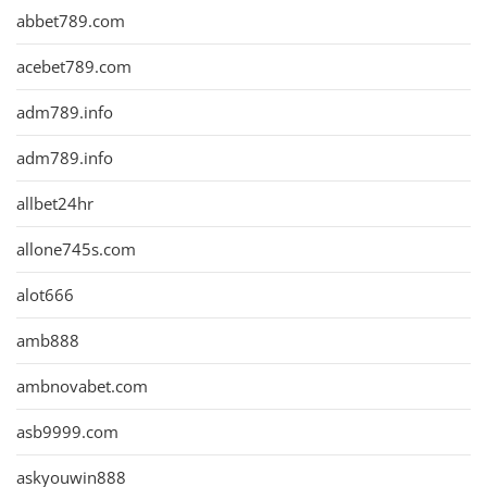
abbet789.com
acebet789.com
adm789.info
adm789.info
allbet24hr
allone745s.com
alot666
amb888
ambnovabet.com
asb9999.com
askyouwin888