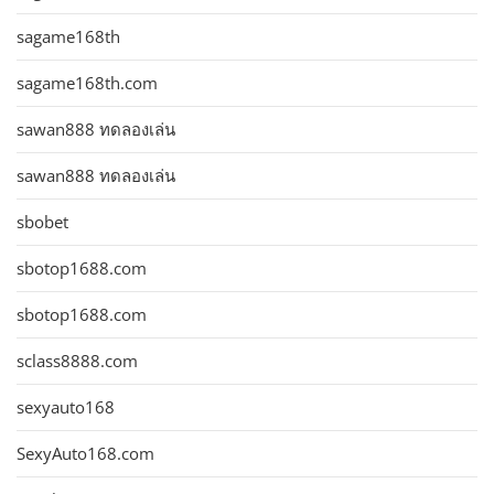
sagame168th
sagame168th.com
sawan888 ทดลองเล่น
sawan888 ทดลองเล่น
sbobet
sbotop1688.com
sbotop1688.com
sclass8888.com
sexyauto168
SexyAuto168.com