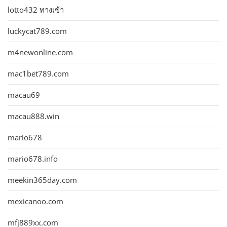
lotto432 ทางเข้า
luckycat789.com
m4newonline.com
mac1bet789.com
macau69
macau888.win
mario678
mario678.info
meekin365day.com
mexicanoo.com
mfj889xx.com