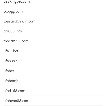
tia8kingbet.com
tkbpgg.com
topstar359win.com
tr1688.info
tree78999.com
ufa11bet
ufa8997
ufabet
ufabomb
ufad168.com
ufaheno88.com