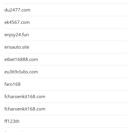
du2477.com
ek4567.com
enjoy24.fun
erisauto.site
etbet16888.com
eu369clubs.com
faro168
fcharoenkit168.com
fcharoenkit168.com
ff123th