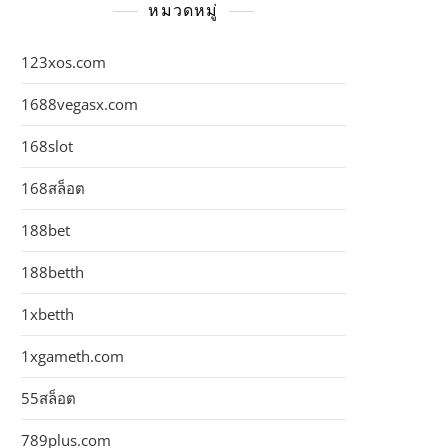
หมวดหมู่
123xos.com
1688vegasx.com
168slot
168สล็อต
188bet
188betth
1xbetth
1xgameth.com
55สล็อต
789plus.com