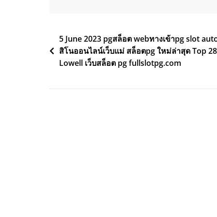
แนะแนว
5 June 2023 pgสล็อต webทางเข้าpg slot aut
สิโนออนไลน์เว็บแม่ สล็อตpg ใหม่ล่าสุด Top 2
เรื่อง
Lowell เว็บสล็อต pg fullslotpg.com