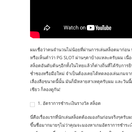
ผมเชื่อว่าคนจำนวนไม่น้อยที่ผ่านการเล่นสล็อตมาก่อน 
หรือเห็นคำว่า PG SLOT ผ่านๆตาบ้างแหละครับผม เนื่องจ
สล็อตอันดับต้นๆอีกทั้งในไทยแล้วก็ต่างถิ่นที่ได้รับกา
ช่ำชองหรือมือใหม่ จำเป็นต้องเคยได้ทดลองเล่นเกมจากค่า
เลื่องลือขนาดนี้นั้น มันก็มีหลายสาเหตุครับผม และวันน
เชียว ก็ลองดูกัน!
1. อัตราการชำระเงินรางวัล สล็อต
นี่คือเรื่องแรกที่นักเล่นสล็อตต้องมองกันก่อนจริงๆครับ
ขึ้นชื่อมากมายๆไม่ว่าคุณจะมองหาเกมอัตราการชำระเงิ