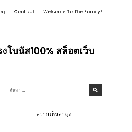
og
Contact
Welcome To The Family!
รงโบนัส100% สล็อตเว็บ
ค้นหา
สำหรับ:
ความเห็นล่าสุด