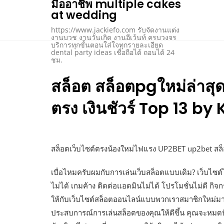
มืออาชีพ multiple cakes
Skip
at wedding
to
content
https://www.jackiefo.com รับจัดงานแต่ง
งานบวช งานวันเกิด งานอีเว้นท์ ครบวงจร
บริการทุกขั้นตอนใส่ใจทุกรายละเอียด
dental party ideas เชื่อถือได้ ถอนได้ 24
ชม.
สล็อต สล็อตpgใหม่ล่าสุ
ตรง เงินชัวร์ Top 13 by
สล็อตเว็บไซต์ตรงน้องใหม่ไฟแรง UP2BET up2bet สล็อต
เบื่อไหมครับผมกับการเล่นเว็บสล็อตแบบเดิม? เว็บไซต์ไม่
ไม่ได้ เกมค้าง ติดต่อแอดมินไม่ได้ โปรโมชั่นไม่ดี กิจ
ให้กับเว็บไซต์สล็อตออนไลน์แบบพวกเราสมาชิกใหม่มา
ประสบการณ์การเล่นสล็อตของคุณให้ดีขึ้น คุณจะหมดป