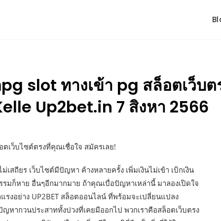
Bl
ดpg slot ทางเข้า pg สล็อตเว็บต
 Kelle Up2bet.in 7 สิงหา 2566
เว็บไซต์ตรงที่คุณเชื่อใจ สมัครเลย!
เสถียร เว็บไซต์มีปัญหา ค้างหลายครั้ง เพิ่มเงินไม่เข้า เบิกเงิน
กรรมก็หาย อื่นๆอีกมากมาย ถ้าคุณเบื่อปัญหาเหล่านี้ มาลองเปิดใจ
แรงอย่าง UP2BET สล็อตออนไลน์ ที่พร้อมจะเปลี่ยนแปลง
ัญหากวนประสาททั้งปวงที่เคยมีออกไป พวกเราคือสล็อตเว็บตรง