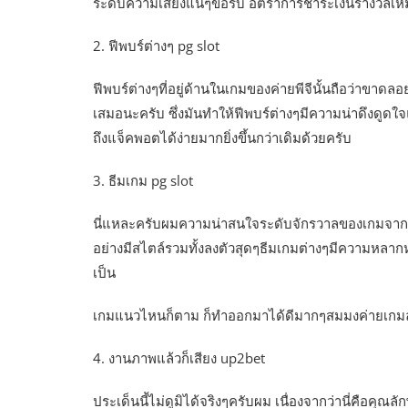
ระดับความเสี่ยงแน่ๆขอรับ อัตราการชำระเงินรางวัล
2. ฟีพบร์ต่างๆ pg slot
ฟีพบร์ต่างๆที่อยู่ด้านในเกมของค่ายพีจีนั้นถือว่าขา
เสมอนะครับ ซึ่งมันทำให้ฟีพบร์ต่างๆมีความน่าดึงดูดใจ
ถึงแจ็คพอตได้ง่ายมากยิ่งขึ้นกว่าเดิมด้วยครับ
3. ธีมเกม pg slot
นี่แหละครับผมความน่าสนใจระดับจักรวาลของเกมจาก
อย่างมีสไตล์รวมทั้งลงตัวสุดๆธีมเกมต่างๆมีความหลาก
เป็น
เกมแนวไหนก็ตาม ก็ทำออกมาได้ดีมากๆสมมงค่ายเกมลำด
4. งานภาพแล้วก็เสียง up2bet
ประเด็นนี้ไม่ดูมิได้จริงๆครับผม เนื่องจากว่านี่คือคุ