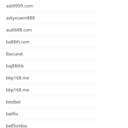
asb9999.com
askyouwin888
audi688.com
ba88th.com
Baccarat
baj88thb
bbp168.me
bbp168.me
bestbet
betflix
betflixtikto