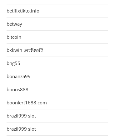
betflixtikto.info
betway
bitcoin
bkkwin เครดิตฟรี
bng55
bonanza99
bonus888
boonlert1688.com
brazil999 slot
brazil999 slot