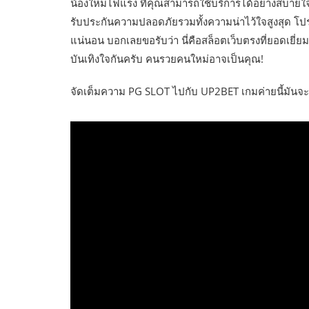
น้องใหม่ไฟแรง ที่คุณสามารถใช้บริการได้อย่างสบายใจ ส่ง
รับประกันความปลอดภัยรวมทั้งความน่าไว้ใจสูงสุด โปรโ
แน่นอน บอกเลยขอรับว่า นี่คือสล็อตเว็บตรงที่ยอดเยี่
บันเทิงใจกันครับ คนรวยคนใหม่อาจเป็นคุณ!
จัดเต็มความ PG SLOT ไปกับ UP2BET เกมค่ายนี้มันจ