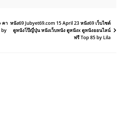
o คา
หนัง69 Jubyet69.com 15 April 23 หนัง69 เว็บไซต์
8 by
ดูหนังโป๊ญี่ปุ่น หนังเว็บหนัง ดูหนังx ดูหนังออนไลน์
ฟรี Top 85 by Lila