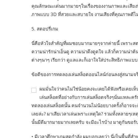
คุณลักษณะเด่นมากมายๆในเรื่องของงานภาพและเสียงท
ภาพแบบ 3D ที่สวยและสบายใจ งานเสียงที่คุณภาพดีไม่แ
5. สตอปรี่เกม
นี่คือหัวใจสำคัญที่ผมชอบมากมายๆจากค่ายนี้ เพราะส
ความน่ารักน่าเอ็นดู ความน่าดึงดูดใจ แล้วก็ความน่าค้น 
ต่างๆนาๆ เรียกว่า ดูแลและก็เอาใจใส่ประสิทธิภาพแบบ
ข้อดีของการทดลองเล่นสล็อตออนไลน์ก่อนลงสู่สนามจร
ผมมั่นใจว่าคนไม่ใช่น้อยคงจะเคยได้ฟังหรือเคยเห
เล่นสล็อตที่อย่างกับการเล่นสล็อตจริงๆนั่นแหละค
ทดลองเล่นสล็อตนั้น คนจำนวนไม่น้อยบางครั้งก็อาจจะ
เลยล่ะ? มาเสียเวลาเล่นเพราะเหตุใด? รวมทั้งหลายๆเ
นั้นมีดีมากมายมากเลยครับ จะมีอะไรบ้าง มาดูกันขอรั
• มีเวลาศึกษาเกมสุดกำลัง ผมบอกเลยว่า นี่เป็นพื้นที่