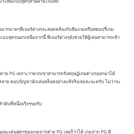
เหมาะสมแบบสุดๆสามผ่านไปเลย!
ดลอยมากมายๆฟีเจอร์ต่างๆจะสอดคล้องกับธีมเกมหรือสตอปรี่เกม
แบบสุดๆนอกเหนือจากนี้ ฟีเจอร์ต่างๆยังช่วยให้ผู้เล่นสามารถเข้า
ค่าย PG เพราะว่าพวกเขาสามารถรังสฤษฏ์เกมต่างๆออกมาได้
หลาย ตอบปัญหานักเล่นสล็อตอย่างแท้จริงเลยล่ะนะครับ ไม่ว่าจะ
ับที่หนึ่งจริงๆขอรับ
ณลักษณะเด่นสุดๆของเกมจากค่าย PG เลยก็ว่าได้ เกมจาก PG มี