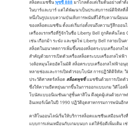
สล็อตแมชชีน
พุซซี่ 888
มาไกลตั้งแต่เริ่มต้นอย่างต่ำต
ในบาร์และบาร์ แต่ได้พัฒนาเป็นประสบการณ์ดิจิทัลที่ล้ำ
หนึ่งในรูปแบบความบันเทิงการพนันที่ได้รับความนิยมมา
ของสล็อตแมชชีน ตั้งแต่เริ่มก่อตั้งจนถึงความรู้สึกออ
เครื่องแรกหรือที่รู้จักในชื่อ Liberty Bell ถูกคิดค้น
เช่น เกือกม้า ระฆัง และชุดไพ่ Liberty Bell กลายเป็
สล็อตในอนาคตการเพิ่มขึ้นของสล็อตระบบเครื่องกลไฟฟ
สำคัญด้วยการเปิดตัวเครื่องสล็อตระบบเครื่องกลไฟฟ้า 
วงล้อหมุนโดยอัตโนมัติ สล็อตระบบเครื่องกลไฟฟ้าอนุญา
หลายช่องและการเปิดตัวรอบโบนัส การปฏิวัติดิจิทัล: ว
ประวัติศาสตร์สล็อต
สล็อตพุชชี่
แมชชีนด้วยการเปิดตัววิ
ซึ่งให้ความยืดหยุ่นมากขึ้นในการออกแบบเกม วิดีโอสล็อ
โบนัสแบบอนิเมชันมาสู่ชั้นคาสิโน ดึงดูดผู้เล่นด้วยภา
อินเทอร์เน็ตในปี 1990 ปฏิวัติอุตสาหกรรมการพนันอีกคร
คาสิโนออนไลน์เริ่มให้บริการสล็อตแมชชีนเสมือนจริงท
แบบการเล่นเหมือนกับเกมบนบก แต่ให้ข้อดีเพิ่มเติม เช่น เ