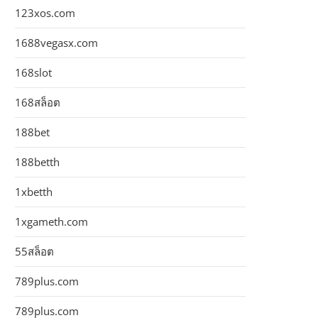
123xos.com
1688vegasx.com
168slot
168สล็อต
188bet
188betth
1xbetth
1xgameth.com
55สล็อต
789plus.com
789plus.com