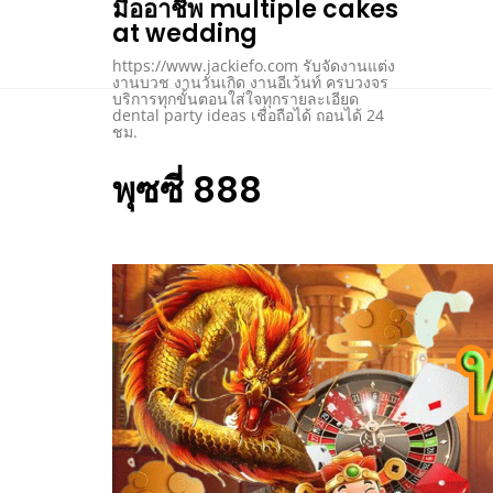
มืออาชีพ multiple cakes
Skip
at wedding
to
content
https://www.jackiefo.com รับจัดงานแต่ง
งานบวช งานวันเกิด งานอีเว้นท์ ครบวงจร
บริการทุกขั้นตอนใส่ใจทุกรายละเอียด
dental party ideas เชื่อถือได้ ถอนได้ 24
ชม.
พุซซี่ 888