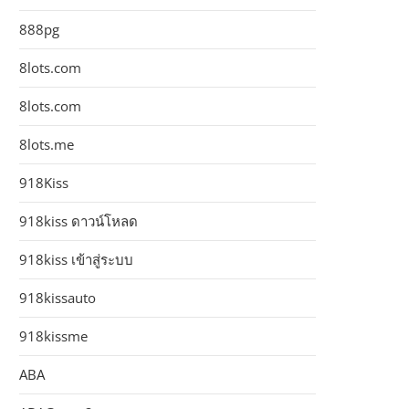
888pg
8lots.com
8lots.com
8lots.me
918Kiss
918kiss ดาวน์โหลด
918kiss เข้าสู่ระบบ
918kissauto
918kissme
ABA