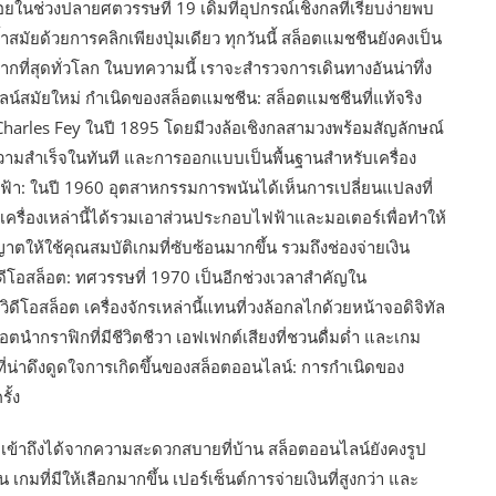
้อยในช่วงปลายศตวรรษที่ 19 เดิมทีอุปกรณ์เชิงกลที่เรียบง่ายพบ
สมัยด้วยการคลิกเพียงปุ่มเดียว ทุกวันนี้ สล็อตแมชชีนยังคงเป็น
กที่สุดทั่วโลก ในบทความนี้ เราจะสำรวจการเดินทางอันน่าทึ่ง
นไลน์สมัยใหม่ กำเนิดของสล็อตแมชชีน: สล็อตแมชชีนที่แท้จริง
โดย Charles Fey ในปี 1895 โดยมีวงล้อเชิงกลสามวงพร้อมสัญลักษณ์
นความสำเร็จในทันที และการออกแบบเป็นพื้นฐานสำหรับเครื่อง
้า: ในปี 1960 อุตสาหกรรมการพนันได้เห็นการเปลี่ยนแปลงที่
เครื่องเหล่านี้ได้รวมเอาส่วนประกอบไฟฟ้าและมอเตอร์เพื่อทำให้
ตให้ใช้คุณสมบัติเกมที่ซับซ้อนมากขึ้น รวมถึงช่องจ่ายเงิน
ิดีโอสล็อต: ทศวรรษที่ 1970 เป็นอีกช่วงเวลาสำคัญใน
ดีโอสล็อต เครื่องจักรเหล่านี้แทนที่วงล้อกลไกด้วยหน้าจอดิจิทัล
ตนำกราฟิกที่มีชีวิตชีวา เอฟเฟกต์เสียงที่ชวนดื่มด่ำ และเกม
พที่น่าดึงดูดใจการเกิดขึ้นของสล็อตออนไลน์: การกำเนิดของ
ั้ง
ี่เข้าถึงได้จากความสะดวกสบายที่บ้าน สล็อตออนไลน์ยังคงรูป
กมที่มีให้เลือกมากขึ้น เปอร์เซ็นต์การจ่ายเงินที่สูงกว่า และ