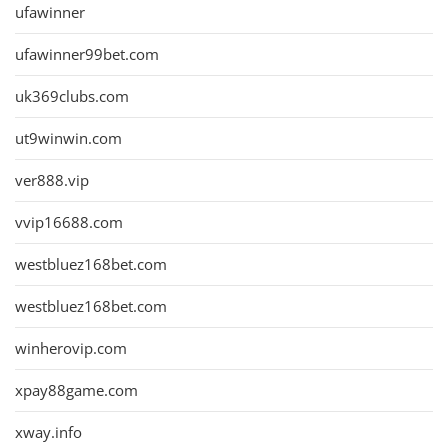
ufawinner
ufawinner99bet.com
uk369clubs.com
ut9winwin.com
ver888.vip
vvip16688.com
westbluez168bet.com
westbluez168bet.com
winherovip.com
xpay88game.com
xway.info