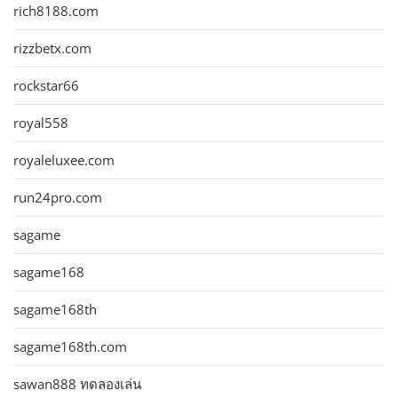
rich8188.com
rizzbetx.com
rockstar66
royal558
royaleluxee.com
run24pro.com
sagame
sagame168
sagame168th
sagame168th.com
sawan888 ทดลองเล่น