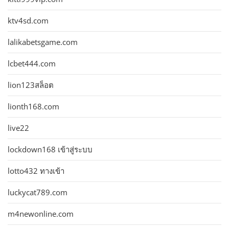
ktv4sd.com
lalikabetsgame.com
lcbet444.com
lion123สล็อต
lionth168.com
live22
lockdown168 เข้าสู่ระบบ
lotto432 ทางเข้า
luckycat789.com
m4newonline.com