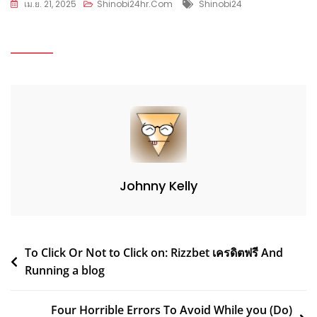
Tags
เม.ย. 21, 2025
Shinobi24hr.com
Shinobi24
Johnny Kelly
แนะแนว
To Click Or Not to Click on: Rizzbet เครดิตฟรี And
Running a blog
เรื่อง
Four Horrible Errors To Avoid While you (Do)