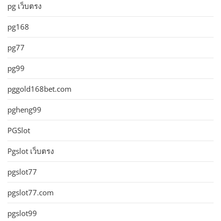
pg เว็บตรง
pg168
pg77
pg99
pggold168bet.com
pgheng99
PGSlot
Pgslot เว็บตรง
pgslot77
pgslot77.com
pgslot99