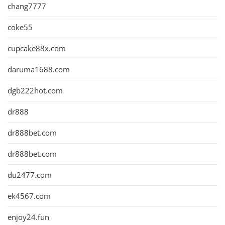
chang7777
coke55
cupcake88x.com
daruma1688.com
dgb222hot.com
dr888
dr888bet.com
dr888bet.com
du2477.com
ek4567.com
enjoy24.fun