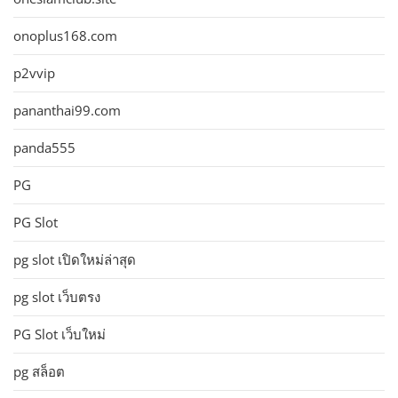
onoplus168.com
p2vvip
pananthai99.com
panda555
PG
PG Slot
pg slot เปิดใหม่ล่าสุด
pg slot เว็บตรง
PG Slot เว็บใหม่
pg สล็อต