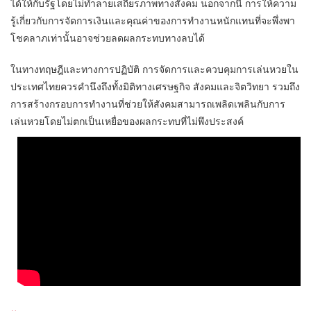
ได้ให้กับรัฐโดยไม่ทำลายเสถียรภาพทางสังคม นอกจากนี้ การให้ความ
รู้เกี่ยวกับการจัดการเงินและคุณค่าของการทำงานหนักแทนที่จะพึ่งพา
โชคลาภเท่านั้นอาจช่วยลดผลกระทบทางลบได้
ในทางทฤษฎีและทางการปฏิบัติ การจัดการและควบคุมการเล่นหวยใน
ประเทศไทยควรคำนึงถึงทั้งมิติทางเศรษฐกิจ สังคมและจิตวิทยา รวมถึง
การสร้างกรอบการทำงานที่ช่วยให้สังคมสามารถเพลิดเพลินกับการ
เล่นหวยโดยไม่ตกเป็นเหยื่อของผลกระทบที่ไม่พึงประสงค์