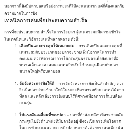
นอกจากนี้ยังมีปลาบอสหรือมังกรทะเลที่ให้คะแนนมาก แต่ก็ต้องแลกกับ
ความยากในการยิง
เทคนิคการเล่นเพื่อประสบความสำเร็จ
การที่จะประสบความสำเร็จในการยิงปลา ผู้เล่นควรจะมีความเข้าใจ
ในเทคนิคและวิธีการเล่นที่หลากหลาย ดังนี้:
เลือกปืนและกระสุนให้เหมาะสม
– การเลือกปืนและกระสุนที่
เหมาะสมกับประเภทของปลาจะช่วยเพิ่มโอกาสในการทำ
คะแนน ควรพิจารณาการใช้กระสุนธรรมดาเพื่อยิงปลาที่มี
ขนาดเล็กและสะสมคะแนนสำหรับใช้กระสุนพิเศษกับปลา
ขนาดใหญ่หรือปลาบอส
จับจังหวะการยิงให้ดี
– การจับจังหวะการยิงเป็นสิ่งสำคัญ ควร
ยิงเมื่อปลาว่ายเข้ามาใกล้ในระยะที่สามารถทำคะแนนได้มาก
ที่สุด และหลีกเลี่ยงการยิงแบบไร้ทิศทางเพื่อลดการสิ้นเปลือง
กระสุน
ใช้แรงดันเคลื่อนที่ของปลา
– ปลาที่กำลังเคลื่อนที่อาจช่วยดัน
กระสุนไปยังตำแหน่งที่มีปลาอื่นอยู่ ซึ่งจะเป็นการเพิ่มโอกาส
ในการทำคะแนนจากการยิงปลาหลายตัวด้วยกระสุนเพียงนัด