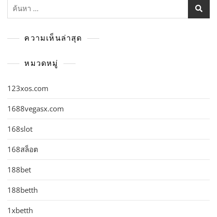
ค้นหา
สำหรับ:
ความเห็นล่าสุด
หมวดหมู่
123xos.com
1688vegasx.com
168slot
168สล็อต
188bet
188betth
1xbetth