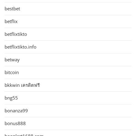
bestbet
betflix
betflixtikto
betflixtikto.info
betway
bitcoin
bkkwin เครดิตฟรี
bng55
bonanza99
bonus888