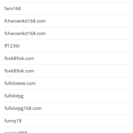
faro168
fcharoenkit168.com
fcharoenkit168.com
ff123th
fox689ok.com
fox689ok.com
fullsloteiei.com
fullslotpg
fullslotpg168.com
funny18