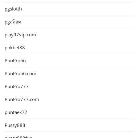
pgslotth
pgสล็อต
play97vip.com
pokbet88
PunPro66
PunPro66.com
PunPro777
PunPro777.com
puntaek77
Pussy888