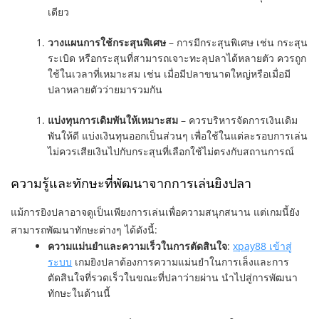
เดียว
วางแผนการใช้กระสุนพิเศษ
– การมีกระสุนพิเศษ เช่น กระสุน
ระเบิด หรือกระสุนที่สามารถเจาะทะลุปลาได้หลายตัว ควรถูก
ใช้ในเวลาที่เหมาะสม เช่น เมื่อมีปลาขนาดใหญ่หรือเมื่อมี
ปลาหลายตัวว่ายมารวมกัน
แบ่งทุนการเดิมพันให้เหมาะสม
– ควรบริหารจัดการเงินเดิม
พันให้ดี แบ่งเงินทุนออกเป็นส่วนๆ เพื่อใช้ในแต่ละรอบการเล่น
ไม่ควรเสียเงินไปกับกระสุนที่เลือกใช้ไม่ตรงกับสถานการณ์
ความรู้และทักษะที่พัฒนาจากการเล่นยิงปลา
แม้การยิงปลาอาจดูเป็นเพียงการเล่นเพื่อความสนุกสนาน แต่เกมนี้ยัง
สามารถพัฒนาทักษะต่างๆ ได้ดังนี้:
ความแม่นยำและความเร็วในการตัดสินใจ
:
xpay88 เข้าสู่
ระบบ
เกมยิงปลาต้องการความแม่นยำในการเล็งและการ
ตัดสินใจที่รวดเร็วในขณะที่ปลาว่ายผ่าน นำไปสู่การพัฒนา
ทักษะในด้านนี้