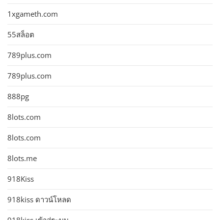
1xgameth.com
55สล็อต
789plus.com
789plus.com
888pg
8lots.com
8lots.com
8lots.me
918Kiss
918kiss ดาวน์โหลด