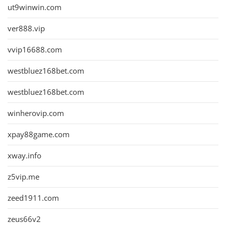
ut9winwin.com
ver888.vip
vvip16688.com
westbluez168bet.com
westbluez168bet.com
winherovip.com
xpay88game.com
xway.info
z5vip.me
zeed1911.com
zeus66v2