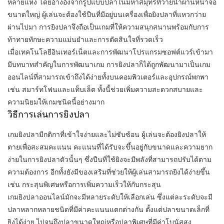
หลายแห่ง โดยอ้างอิงจากรูปแบบปลาในมหาสมุทรที่ว่ายน้ำผ่านหน้าจอ
ขนาดใหญ่ ผู้เล่นจะต้องใช้ปืนที่มีอยู่บนเครื่องเพื่อยิงปลาที่แหวกว่าย
ผ่านไปมา การยิงปลาจึงถือเป็นเกมที่ให้ความสนุกสนานพร้อมกับการ
ท้าทายทักษะความแม่นยำและการตัดสินใจที่รวดเร็ว
เมื่อเทคโนโลยีอินเทอร์เน็ตและการพัฒนาโปรแกรมซอฟต์แวร์เข้ามา
มีบทบาทสำคัญในการพัฒนาเกม การยิงปลาก็ได้ถูกพัฒนามาเป็นเกม
ออนไลน์ที่สามารถเข้าถึงได้ง่ายทั้งบนคอมพิวเตอร์และอุปกรณ์พกพา
เช่น สมาร์ทโฟนและแท็บเล็ต ทั้งนี้ช่วยเพิ่มความสะดวกสบายและ
ความนิยมให้เกมชนิดนี้อย่างมาก
วิธีการเล่นการยิงปลา
เกมยิงปลามีกติกาที่เข้าใจง่ายและไม่ซับซ้อน ผู้เล่นจะต้องยิงปลาให้
ตายเพื่อสะสมคะแนน คะแนนที่ได้รับจะขึ้นอยู่กับขนาดและความยาก
ง่ายในการยิงปลาตัวนั้นๆ ซึ่งปืนที่ใช้ยิงจะมีพลังที่สามารถปรับได้ตาม
ความต้องการ อีกทั้งยังมีของเสริมที่ช่วยให้ผู้เล่นสามารถยิงได้ง่ายขึ้น
เช่น กระสุนพิเศษหรือการเพิ่มความเร็วให้กับกระสุน
เกมยิงปลาออนไลน์มักจะมีหลายระดับให้เลือกเล่น ซึ่งแต่ละระดับจะมี
ปลาหลากหลายชนิดที่มีค่าคะแนนแตกต่างกัน ตั้งแต่ปลาขนาดเล็กที่
ยิงได้ง่าย ไปจนถึงปลาขนาดใหญ่หรือปลาพิเศษที่มีค่าโบนัสสูง