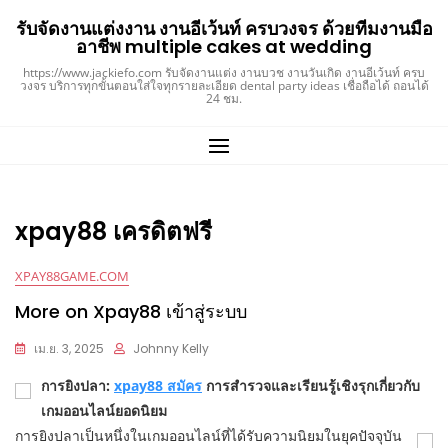
Skip
รับจัดงานแต่งงาน งานอีเว้นท์ ครบวงจร ด้วยทีมงานมือ
to
อาชีพ multiple cakes at wedding
content
https://www.jackiefo.com รับจัดงานแต่ง งานบวช งานวันเกิด งานอีเว้นท์ ครบ
วงจร บริการทุกขั้นตอนใส่ใจทุกรายละเอียด dental party ideas เชื่อถือได้ ถอนได้
24 ชม.
xpay88 เครดิตฟรี
XPAY88GAME.COM
More on Xpay88 เข้าสู่ระบบ
เม.ย. 3, 2025
Johnny Kelly
การยิงปลา:
xpay88 สมัคร
การสำรวจและเรียนรู้เชิงรุกเกี่ยวกับ
เกมออนไลน์ยอดนิยม
การยิงปลาเป็นหนึ่งในเกมออนไลน์ที่ได้รับความนิยมในยุคปัจจุบัน