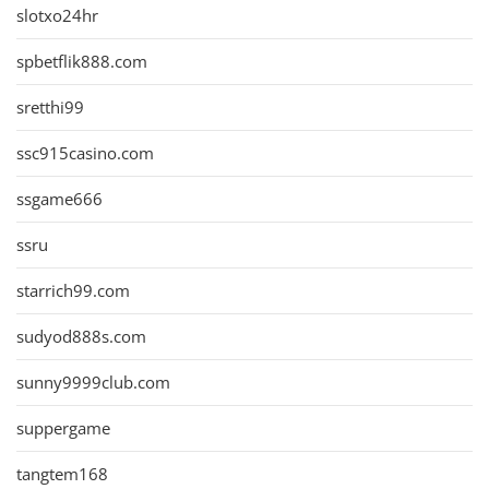
slotxo24hr
spbetflik888.com
sretthi99
ssc915casino.com
ssgame666
ssru
starrich99.com
sudyod888s.com
sunny9999club.com
suppergame
tangtem168