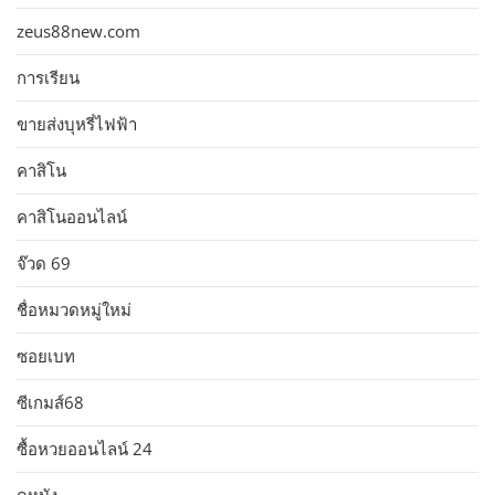
zeus88new.com
การเรียน
ขายส่งบุหรี่ไฟฟ้า
คาสิโน
คาสิโนออนไลน์
จ๊วด 69
ชื่อหมวดหมู่ใหม่
ซอยเบท
ซีเกมส์68
ซื้อหวยออนไลน์ 24