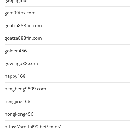
gaojing888
gem99ths.com
goatza888fin.com
goatza888fin.com
golden456
gowingo88.com
happy168
hengheng9899.com
hengjing168
hongkong456
https://sretthi99.bet/enter/