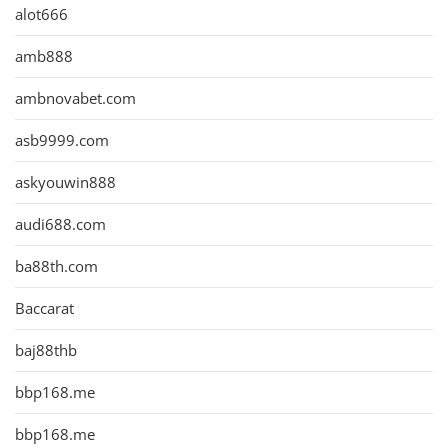
alot666
amb888
ambnovabet.com
asb9999.com
askyouwin888
audi688.com
ba88th.com
Baccarat
baj88thb
bbp168.me
bbp168.me