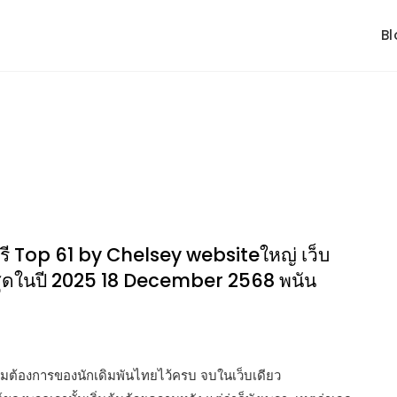
Bl
รี Top 61 by Chelsey websiteใหญ่ เว็บ
ี่สุดในปี 2025 18 December 2568 พนัน
ความต้องการของนักเดิมพันไทยไว้ครบ จบในเว็บเดียว