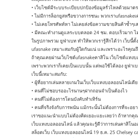
• เว็บไซต์มีระบบระเบียบปกป้องข้อมูลรั่วไหลด้วยมาต
• ไม่มีการล็อกยูสหรือขวางการชนะ พวกเราufasnakeเ
• ไม่เคยโทรศัพท์หา ไม่เคยส่งข้อความขายสินค้าซ้ำๆเสม
• มีคณะทำงานดูแลระบบตลอด 24 ชม. ตอบเร็วมาก ไม
ในรูปภาพรวม ยูฟ่าเบท ทำให้พวกเรารู้สึกได้ว่า เว็บนี้ตั
ufasnake เหมาะสมกับผู้ใดกันแน่ และเพราะอะไรคุณถึง
ถ้าคุณเคยผ่านเว็บไซต์ufasnakeคาสิโน เว็บไซต์แทง
เพราะพวกเราก็เคยเป็นแบบนั้น แต่พอใช้ได้ลอง ยูฟ่าเบ
เว็บนี้เหมาะสมกับ:
• ผู้ที่อยากเล่นหลายเกมในเว็บเว็บแทงบอลออนไลน์เดี
• คนที่ไม่ชอบรออะไรนานๆฝากถอนจำเป็นต้องไว
• คนที่ไม่ต้องการโดนบังคับทำเทิร์น
• คนที่จริงจังกับการพนัน แม้กระนั้นไม่ต้องการที่จะอยา
เราขอแนะนำแบบไม่ต้องคิดเยอะแยะเลยว่า ถ้าหากคุณยัง
เว็บแทงบอลออนไลน์ แล้วคุณจะรู้ดีว่าการเล่นคาสิโนออน
สล็อตเว็บ เว็บแทงบอลออนไลน์ 19 ธ.ค. 25 Chelsey 