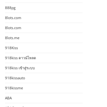
888pg
8lots.com
8lots.com
8lots.me
918Kiss
918kiss ดาวน์โหลด
918kiss เข้าสู่ระบบ
918kissauto
918kissme
ABA