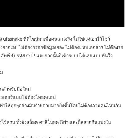
asnake ที่ดีไซน์มาเพื่อคนเล่นจริง ไม่ใช่แค่เอาไว้โชว์
ุ่งยากเลย ไม่ต้องกรอกข้อมูลเยอะ ไม่ต้องแนบเอกสาร ไม่ต้องรอ
ัพท์ รับรหัส OTP และจากนั้นก็เข้าระบบได้เลยแบบทันใจ
่ม
านสำหรับมือใหม่
มพิวเตอร์แบบไม่ต้องโหลดแอป
e ทำให้ทุกๆอย่างมันง่ายดายมากยิ่งขึ้นโดยไม่ต้องถามคนไหนกัน
ไว้ครบ ทั้งยังสล็อต คาสิโนสด กีฬา และก็สลากกินแบ่งใน