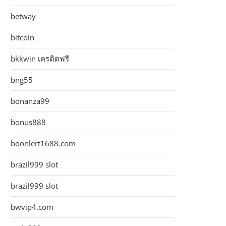
betway
bitcoin
bkkwin เครดิตฟรี
bng55
bonanza99
bonus888
boonlert1688.com
brazil999 slot
brazil999 slot
bwvip4.com