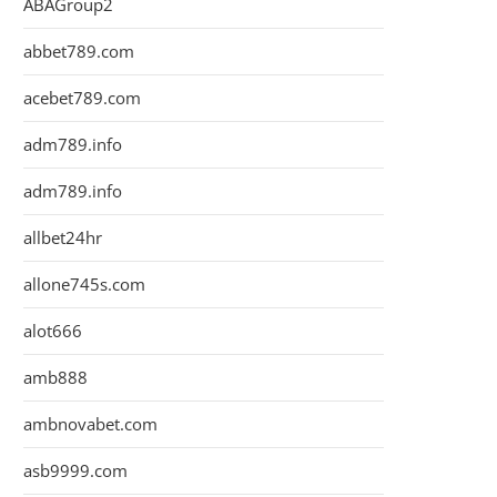
ABAGroup2
abbet789.com
acebet789.com
adm789.info
adm789.info
allbet24hr
allone745s.com
alot666
amb888
ambnovabet.com
asb9999.com