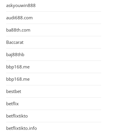
askyouwin888
audi688.com
ba88th.com
Baccarat
baj88thb
bbp168.me
bbp168.me
bestbet
betflix
betflixtikto
betflixtikto.info