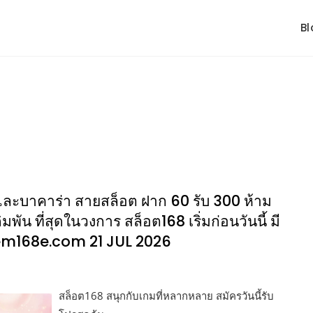
Bl
และบาคาร่า สายสล็อต ฝาก 60 รับ 300 ห้าม
พัน ที่สุดในวงการ สล็อต168 เริ่มก่อนวันนี้ มี
tem168e.com 21 JUL 2026
สล็อต168 สนุกกับเกมที่หลากหลาย สมัครวันนี้รับ