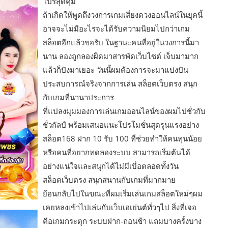
โปรสุดคุ้ม
ถ้าเกิดให้พูดถึงวงการเกมเสี่ยงดวงออนไลน์ในยุคนี้
อาจจะไม่มีอะไรจะได้รับความนิยมไปกว่าเกม
สล็อตอีกแล้วขอรับ ในฐานะคนที่อยู่ในวงการนี้มา
นาน ลองถูกลองผิดมาสารพัดเว็บไซต์ เจ็บมามาก
แล้วก็ปังมาเยอะ วันนี้ผมต้องการจะมาแบ่งปัน
ประสบการณ์จริงจากการเล่น สล็อตเว็บตรง สนุก
กับเกมที่นานาประการ
ที่แปลงมุมมองการเล่นเกมออนไลน์ของผมไปชั่วกับ
ชั่วกัลป์ พร้อมเสนอแนะโปรโมชั่นสุดรุนแรงอย่าง
สล็อต168 ฝาก 10 รับ 100 ที่ช่วยทำให้คนทุนน้อย
หรือคนที่อยากทดลองระบบ สามารถเริ่มต้นได้
อย่างแน่ใจและสนุกได้ไม่มีเบื่อตลอดทั้งวัน
สล็อตเว็บตรง สนุกสนานกับเกมที่มากมาย
ย้อนกลับไปในขณะที่ผมเริ่มเล่นเกมสล็อตใหม่ๆผม
เคยหลงเข้าไปเล่นกับเว็บเอเย่นต์ทั่วๆไป สิ่งที่เจอ
คือเกมกระตุก ระบบฝาก-ถอนช้า แถมบางครั้งบาง