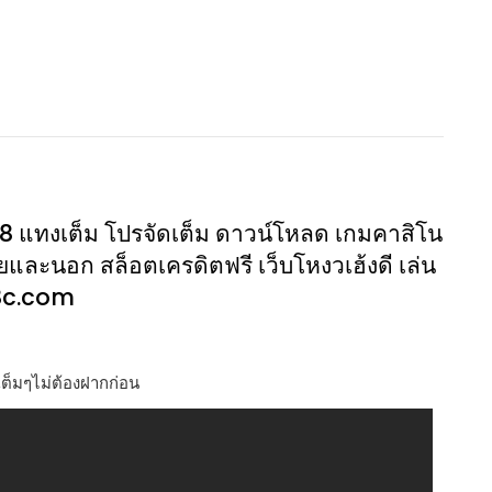
แทงเต็ม โปรจัดเต็ม ดาวน์โหลด เกมคาสิโน
ทยและนอก สล็อตเครดิตฟรี เว็บโหงวเฮ้งดี เล่น
68c.com
เต็มๆไม่ต้องฝากก่อน