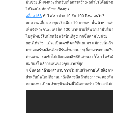
มันช่วยเพิ่มจังหวะสำหรับเพื่อการสร้างผลกำไรได้อย
ได้โดยไม่ต้องกังวลเรื่องทุน
สล็อต168
ทำไมโปรฝาก 10 รับ 100 ถึงน่าสนใจ?
ลดความเสี่ยง: ลงทุนจริงเพียง 10 บาทเท่านั้น ถ้าหากเล
เพิ่มจังหวะชนะ: เครดิต 100 บาทช่วยให้พวกเรามีปริม
ไปสู่ฟีพบร์โบนัสหรือฟรีสปินที่สูงมากขึ้นตามไปด้วย
ถอนได้จริง: แม้จะเป็นเครดิตฟรีที่แถมมา แม้กระนั้นถ้
มากจะสร้างเงื่อนไขเทิร์นต่ำมากมาย) ก็สามารถถอนเงิ
ท่านสามารถเข้าไปเลือกมองสิทธิพิเศษและก็โปรโมชั่นอื่
สมกับสไตล์การเล่นของคุณมากที่สุด
4 ขั้นตอนกล้วยๆสำหรับการเริ่มต้นสร้างรายได้ สล็อต
สำหรับมือใหม่ที่อ่านมาถึงที่ตรงนี้แล้วต้องการจะลอ
ตอนลงทะเบียน ง่ายๆข้างล่างนี้ได้เลยขอรับ ใช้เวลาไม่เ