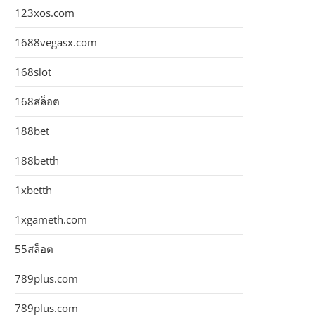
123xos.com
1688vegasx.com
168slot
168สล็อต
188bet
188betth
1xbetth
1xgameth.com
55สล็อต
789plus.com
789plus.com