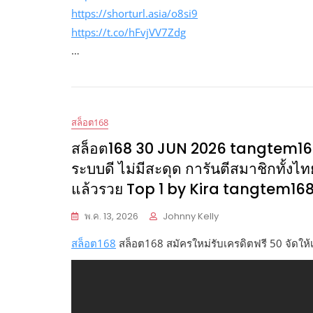
https://shorturl.asia/o8si9
https://t.co/hFvjVV7Zdg
…
สล็อต168
สล็อต168 30 JUN 2026 tangtem168 
ระบบดี ไม่มีสะดุด การันตีสมาชิกทั้งไ
แล้วรวย Top 1 by Kira tangtem1
พ.ค. 13, 2026
Johnny Kelly
สล็อต168
สล็อต168 สมัครใหม่รับเครดิตฟรี 50 จัดให้