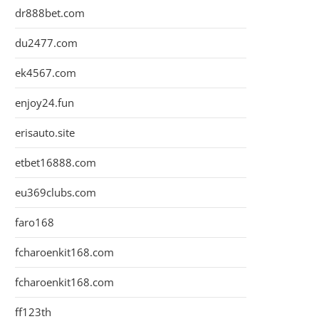
dr888bet.com
du2477.com
ek4567.com
enjoy24.fun
erisauto.site
etbet16888.com
eu369clubs.com
faro168
fcharoenkit168.com
fcharoenkit168.com
ff123th