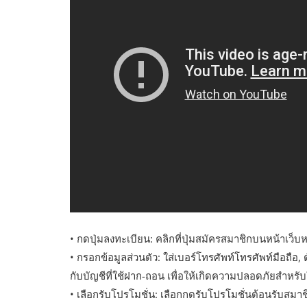
• กดปุ่มลงทะเบียน: คลิกที่ปุ่มสมัครสมาชิกบนหน้าเว็บ
• กรอกข้อมูลส่วนตัว: ใส่เบอร์โทรศัพท์โทรศัพท์มือถือ,
กับบัญชีที่ใช้ฝาก-ถอน เพื่อให้เกิดความปลอดภัยสำหรั
• เลือกรับโปรโมชั่น: เลือกกดรับโปรโมชั่นต้อนรับสมา