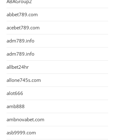
ABAGroup2
abbet789.com
acebet789.com
adm789.info
adm789.info
allbet24hr
allone745s.com
alot666
amb888
ambnovabet.com
asb9999.com