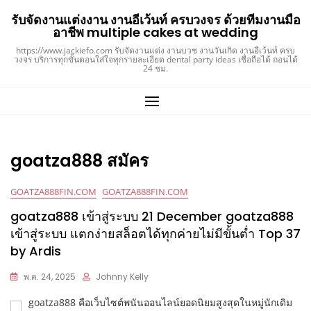
Skip
รับจัดงานแต่งงาน งานอีเว้นท์ ครบวงจร ด้วยทีมงานมือ
to
อาชีพ multiple cakes at wedding
content
https://www.jackiefo.com รับจัดงานแต่ง งานบวช งานวันเกิด งานอีเว้นท์ ครบ
วงจร บริการทุกขั้นตอนใส่ใจทุกรายละเอียด dental party ideas เชื่อถือได้ ถอนได้
24 ชม.
goatza888 สมัคร
GOATZA888FIN.COM
GOATZA888FIN.COM
goatza888 เข้าสู่ระบบ 21 December goatza888
เข้าสู่ระบบ แตกง่ายสล็อตได้ทุกค่ายไม่มีขั้นต่ำ Top 37
by Ardis
พ.ค. 24, 2025
Johnny Kelly
goatza888 คือเว็บไซต์พนันออนไลน์ยอดนิยมสูงสุดในหมู่นักเดิม