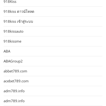
918Kiss
918kiss ดาวน์โหลด
918kiss เข้าสู่ระบบ
918kissauto
918kissme
ABA
ABAGroup2
abbet789.com
acebet789.com
adm789.info
adm789.info