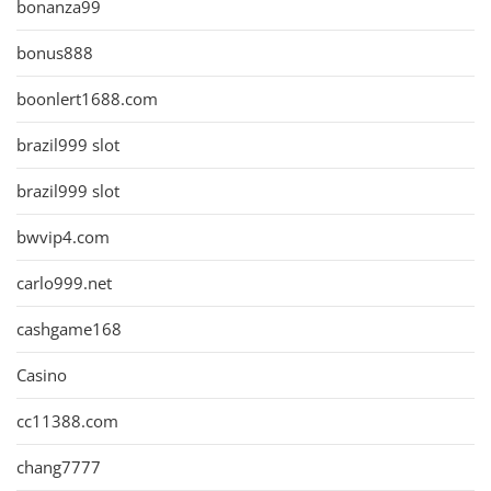
bonanza99
bonus888
boonlert1688.com
brazil999 slot
brazil999 slot
bwvip4.com
carlo999.net
cashgame168
Casino
cc11388.com
chang7777