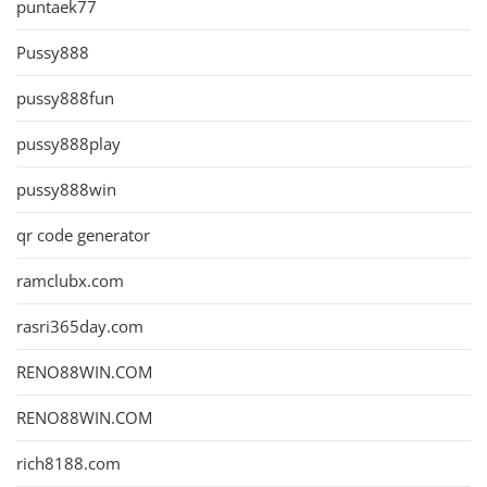
puntaek77
Pussy888
pussy888fun
pussy888play
pussy888win
qr code generator
ramclubx.com
rasri365day.com
RENO88WIN.COM
RENO88WIN.COM
rich8188.com