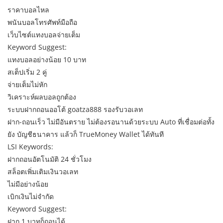
ราคาบอลไหล
พนันบอลโทรศัพท์มือถือ
เว็บไซต์แทงบอลจ่ายเต็ม
Keyword Suggest:
แทงบอลอย่างน้อย 10 บาท
สเต็ปเริ่ม 2 คู่
จ่ายเต็มไม่หัก
วิเคราะห์ผลบอลถูกต้อง
ระบบฝากถอนออโต้ goatza888 รองรับวอเลท
ฝาก-ถอนเร็ว ไม่มีอันตราย ไม่ต้องรอนานด้วยระบบ Auto ที่เชื่อมต่อทั้ง
ยัง บัญชีธนาคาร แล้วก็ TrueMoney Wallet ได้ทันที
LSI Keywords:
ฝากถอนอัตโนมัติ 24 ชั่วโมง
สล็อตเพิ่มเติมเงินวอเลท
ไม่มีอย่างน้อย
เบิกเงินไม่จำกัด
Keyword Suggest:
ฝาก 1 บาทก็ถอนได้