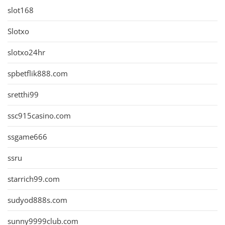
slot168
Slotxo
slotxo24hr
spbetflik888.com
sretthi99
ssc915casino.com
ssgame666
ssru
starrich99.com
sudyod888s.com
sunny9999club.com