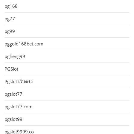
pg168
pg77
pg99
pggold168bet.com
pgheng99
PGSlot
Pgslot เว็บตรง
pgslot77
pgslot77.com
pgslot99
pgslot9999.co