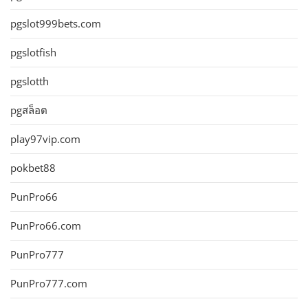
pgslot999bets.com
pgslotfish
pgslotth
pgสล็อต
play97vip.com
pokbet88
PunPro66
PunPro66.com
PunPro777
PunPro777.com