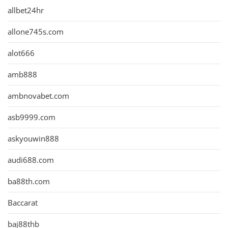
allbet24hr
allone745s.com
alot666
amb888
ambnovabet.com
asb9999.com
askyouwin888
audi688.com
ba88th.com
Baccarat
baj88thb