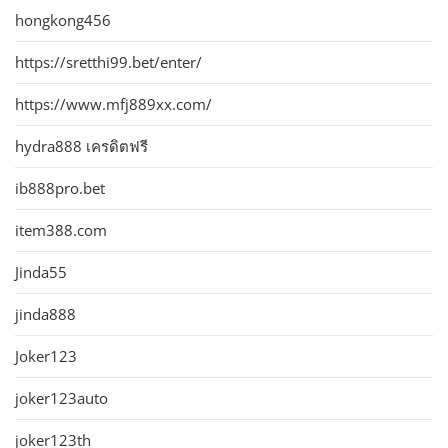
hongkong456
https://sretthi99.bet/enter/
https://www.mfj889xx.com/
hydra888 เครดิตฟรี
ib888pro.bet
item388.com
Jinda55
jinda888
Joker123
joker123auto
joker123th