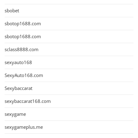
sbobet
sbotop1688.com
sbotop1688.com
sclass8888.com
sexyauto168
SexyAuto168.com
Sexybaccarat
sexybaccarat168.com
sexygame
sexygameplus.me