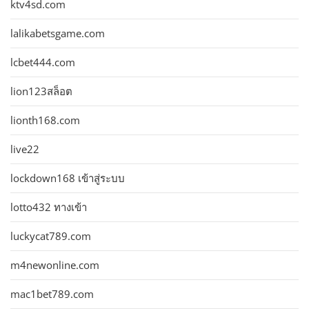
ktv4sd.com
lalikabetsgame.com
lcbet444.com
lion123สล็อต
lionth168.com
live22
lockdown168 เข้าสู่ระบบ
lotto432 ทางเข้า
luckycat789.com
m4newonline.com
mac1bet789.com