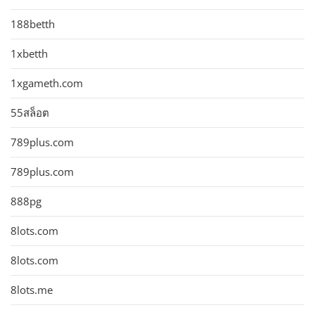
188betth
1xbetth
1xgameth.com
55สล็อต
789plus.com
789plus.com
888pg
8lots.com
8lots.com
8lots.me