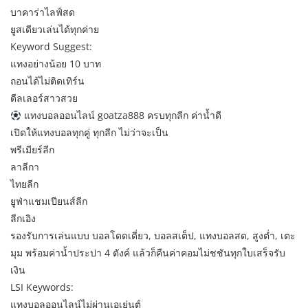
บาคาร่าไลฟ์สด
ยูสเดียวเล่นได้ทุกค่าย
Keyword Suggest:
แทงอย่างน้อย 10 บาท
ถอนได้ไม่ติดเทิร์น
ดีลเลอร์สาวสวย
แทงบอลออนไลน์ goatza888 ครบทุกลีก ค่าน้ำดี
เปิดให้แทงบอลทุกคู่ ทุกลีก ไม่ว่าจะเป็น
พรีเมียร์ลีก
ลาลีกา
ไทยลีก
ยูฟ่าแชมเปียนส์ลีก
ลีกเอิง
รองรับการเล่นแบบ บอลโดดเดี่ยว, บอลสเต็ป, แทงบอลสด, สูงต่ำ, เตะ
มุม พร้อมค่าน้ำประปา 4 ตังค์ แล้วก็คืนค่าคอมไม่ชชันทุกใบเสร็จรับ
เงิน
LSI Keywords:
แทงบอลออนไลน์ไม่ผ่านเอเย่นต์