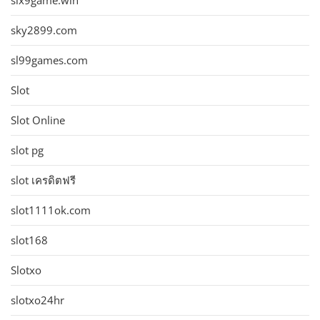
six9game.win
sky2899.com
sl99games.com
Slot
Slot Online
slot pg
slot เครดิตฟรี
slot1111ok.com
slot168
Slotxo
slotxo24hr