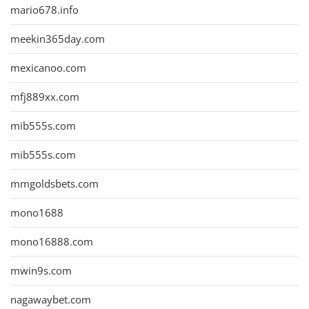
mario678.info
meekin365day.com
mexicanoo.com
mfj889xx.com
mib555s.com
mib555s.com
mmgoldsbets.com
mono1688
mono16888.com
mwin9s.com
nagawaybet.com