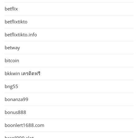
betflix
betflixtikto
betflixtikto.info
betway
bitcoin
bkkwin เครดิตฟรี
bng55
bonanza99
bonus888
boonlert1688.com