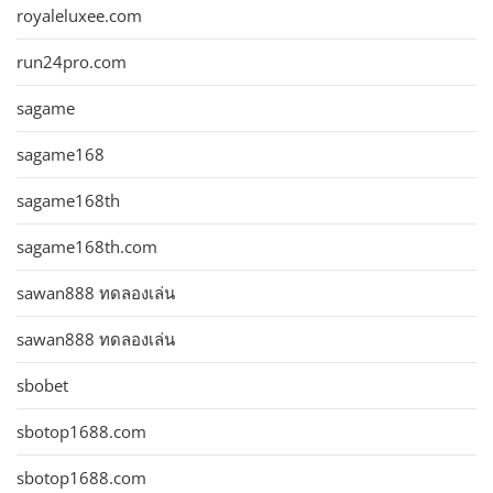
royaleluxee.com
run24pro.com
sagame
sagame168
sagame168th
sagame168th.com
sawan888 ทดลองเล่น
sawan888 ทดลองเล่น
sbobet
sbotop1688.com
sbotop1688.com