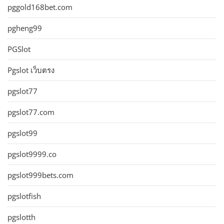
pggold168bet.com
pgheng99
PGSlot
Pgslot เว็บตรง
pgslot77
pgslot77.com
pgslot99
pgslot9999.co
pgslot999bets.com
pgslotfish
pgslotth