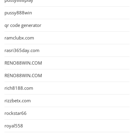
pussy888play
pussy888win
qr code generator
ramclubx.com
rasri365day.com
RENO88WIN.COM
RENO88WIN.COM
rich8188.com
rizzbetx.com
rockstar66
royal558