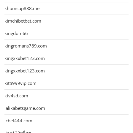
khumsup888.me
kimchibetbet.com
kingdom66
kingromans789.com
kingxxxbet123.com
kingxxxbet123.com
kitti999vip.com
ktv4sd.com
lalikabetsgame.com
lcbet444.com