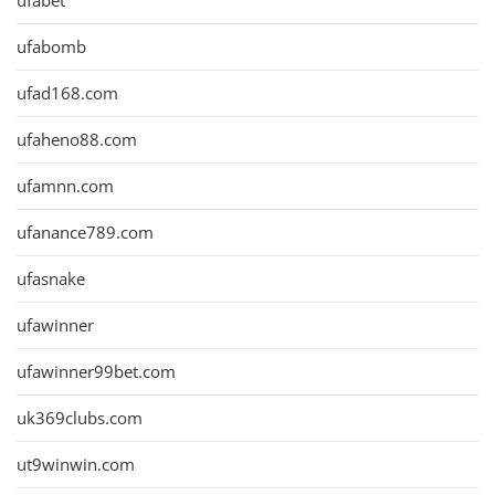
ufabet
ufabomb
ufad168.com
ufaheno88.com
ufamnn.com
ufanance789.com
ufasnake
ufawinner
ufawinner99bet.com
uk369clubs.com
ut9winwin.com