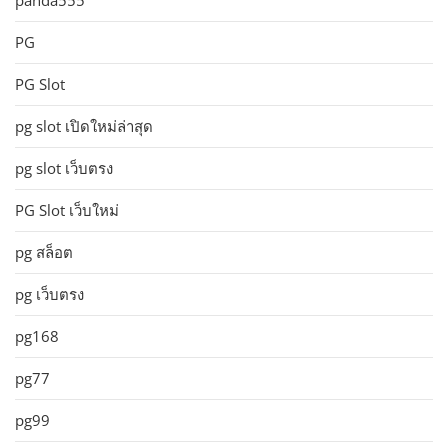
panda555
PG
PG Slot
pg slot เปิดใหม่ล่าสุด
pg slot เว็บตรง
PG Slot เว็บใหม่
pg สล็อต
pg เว็บตรง
pg168
pg77
pg99