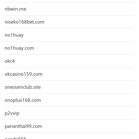
nbwin.me
niseko168bet.com
no1huay
no1huay.com
okc4
okcasino159.com
onesiamclub.site
onoplus168.com
p2vvip
pananthai99.com