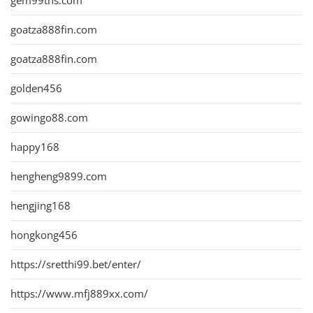
gem99ths.com
goatza888fin.com
goatza888fin.com
golden456
gowingo88.com
happy168
hengheng9899.com
hengjing168
hongkong456
https://sretthi99.bet/enter/
https://www.mfj889xx.com/