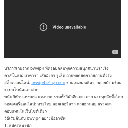
บริการเกมจาก bwvip4 ที่ครอบคลุมทุกความสนุกสนานร่าเริง
คาสิโนสด: บาคาร่า เสือมังกร รูเล็ต ถ่ายทอดสดจากสถานที่จริง
สล็อตออนไลน์:
bwvip4 เข้าสู่ระบบ
รวมเกมยอดฮิตจากค่ายดัง พร้อม
ระบบโบนัสแตกง่าย
พนันกีฬา: แทงบอล แทงบาส รวมทั้งกีฬาอีกเยอะมาก ครบทุกลีกทั้งโลก
ลอตเตอรี่ออนไลน์: หวยไทย ลอตเตอรี่ลาว หวยฮานอย ตรวจผล
ตอบแทนในเว็บไซต์เดียว
วิธีเริ่มต้นกับ bwvip4 อย่างมืออาชีพ
1. สมัครสมาชิก