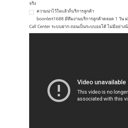
จริง
ความน่าไว้ใจแล้วก็บริการลูกค้า
boonlert1688 มีทีมงานบริการลูกค้าตลอด 1 วัน ผ
Call Center ระบบฝาก-ถอนเป็นระบบออโต้ ไม่มีอย่างน้