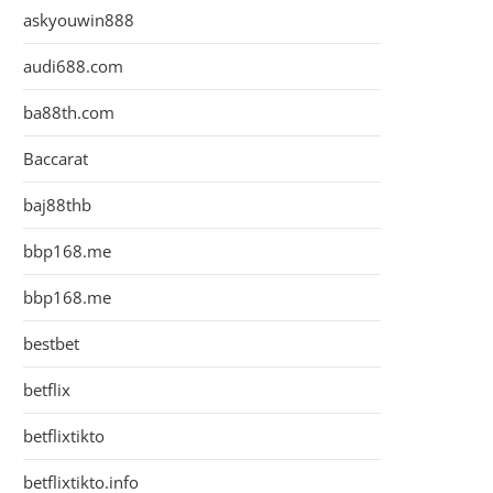
askyouwin888
audi688.com
ba88th.com
Baccarat
baj88thb
bbp168.me
bbp168.me
bestbet
betflix
betflixtikto
betflixtikto.info