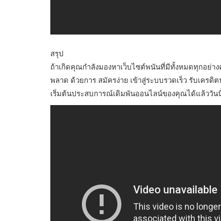
สรุป
ถ้าเกิดคุณกำลังมองหาเว็บไซต์พนันที่มีทั้งหมดทุกอย่า
พลาด ด้วยการ สมัครง่าย เข้าสู่ระบบรวดเร็ว รับเครดิตฟ
เริ่มต้นประสบการณ์เดิมพันออนไลน์ของคุณได้แล้ววันนี