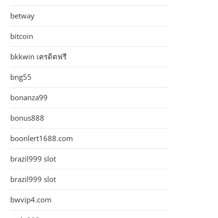
betway
bitcoin
bkkwin เครดิตฟรี
bng55
bonanza99
bonus888
boonlert1688.com
brazil999 slot
brazil999 slot
bwvip4.com