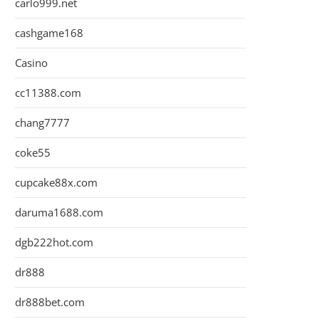
carlo999.net
cashgame168
Casino
cc11388.com
chang7777
coke55
cupcake88x.com
daruma1688.com
dgb222hot.com
dr888
dr888bet.com