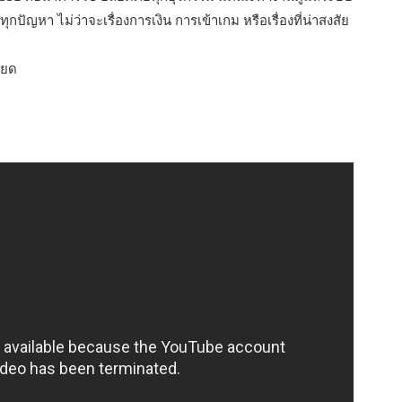
ัญหา ไม่ว่าจะเรื่องการเงิน การเข้าเกม หรือเรื่องที่น่าสงสัย
ียด