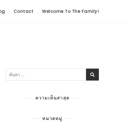
og
Contact
Welcome To The Family!
ค้นหา
สำหรับ:
ความเห็นล่าสุด
หมวดหมู่