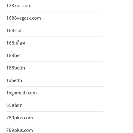
123xos.com
1688vegasx.com
168slot
168สล็อต
188bet
188betth
1xbetth
1xgameth.com
55สล็อต
789plus.com
789plus.com