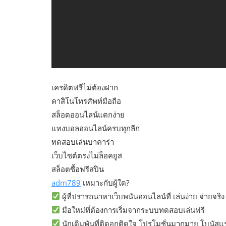
เครดิตฟรีไม่ต้องฝาก
คาสิโนโทรศัพท์มือถือ
สล็อตออนไลน์แตกง่าย
แทงบอลออนไลน์ครบทุกลีก
ทดสอบเล่นบาคาร่า
เว็บไซต์ตรงไม่ล็อคยูส
สล็อตซื้อฟรีสปิน
adm789
เหมาะกับผู้ใด?
ผู้ที่ปรารถนาหาเว็บพนันออนไลน์ที่ เล่นง่าย จ่ายจริง
มือใหม่ที่ต้องการเริ่มจากระบบทดสอบเล่นฟรี
นักเดิมพันที่ติดอกติดใจ โปรโมชั่นมากมาย โบนัสแ