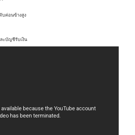
ับค่อนข้างสูง
ะบัญชีรับเงิน