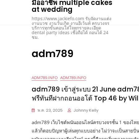
มืออาชีพ multiple cakes
Skip
at wedding
to
content
https://www.jackiefo.com รับจัดงานแต่ง
งานบวช งานวันเกิด งานอีเว้นท์ ครบวงจร
บริการทุกขั้นตอนใส่ใจทุกรายละเอียด
dental party ideas เชื่อถือได้ ถอนได้ 24
ชม.
adm789
ADM789.INFO
ADM789.INFO
adm789 เข้าสู่ระบบ 21 June adm789
ฟรีทันทีฝากถอนออโต้ Top 46 by Wi
พ.ค. 23, 2025
Johnny Kelly
adm789 เว็บไซต์พนันออนไลน์ครบวงจรชั้น 1 ของไทย ศู
แล้วก็ตอบปัญหาผู้เล่นทุกแบบอย่าง ไม่ว่าจะเป็นสายปั