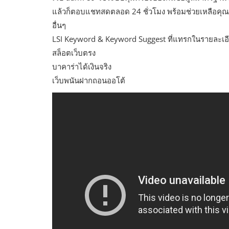
แล้วก็ตอบแชทสดตลอด 24 ชั่วโมง พร้อมช่วยเหลือคุณทุกป
อื่นๆ
LSI Keyword & Keyword Suggest ที่แทรกในรายละเอ
สล็อตเว็บตรง
บาคาร่าได้เงินจริง
เว็บพนันฝากถอนออโต้