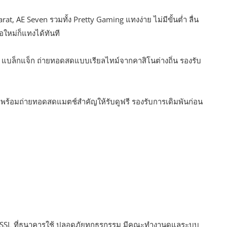
at, AE Seven รวมทั้ง Pretty Gaming แทงง่าย ไม่มีขั้นต่ำ ลื่น
อใหม่ก็แทงได้ทันที
งกร แบล็กแจ็ก ถ่ายทอดสดแบบเรียลไทม์จากคาสิโนต่างถิ่น รองรับ
ุด พร้อมถ่ายทอดสดแมตช์สำคัญให้รับดูฟรี รองรับการเดิมพันก่อน
 SSL ที่ธนาคารใช้ ปลอดภัยทุกธุรกรรม มีคณะทำงานดูแลระบบ