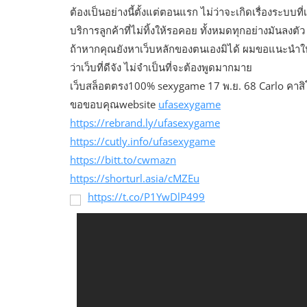
ต้องเป็นอย่างนี้ตั้งแต่ตอนแรก ไม่ว่าจะเกิดเรื่องระบบที่
บริการลูกค้าที่ไม่ทิ้งให้รอคอย ทั้งหมดทุกอย่างมันลงตัว
ถ้าหากคุณยังหาเว็บหลักของตนเองมิได้ ผมขอแนะนำให้ล
ว่าเว็บที่ดีจัง ไม่จำเป็นที่จะต้องพูดมากมาย
เว็บสล็อตตรง100% sexygame 17 พ.ย. 68 Carlo คาส
ขอขอบคุณwebsite
ufasexygame
https://rebrand.ly/ufasexygame
https://cutly.info/ufasexygame
https://bitt.to/cwmazn
https://shorturl.asia/cMZEu
https://t.co/P1YwDlP499