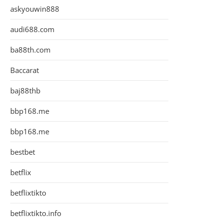
askyouwin888
audi688.com
ba88th.com
Baccarat
baj88thb
bbp168.me
bbp168.me
bestbet
betflix
betflixtikto
betflixtikto.info