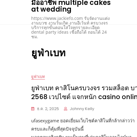
มืออาชีพ multiple cakes
Skip
at wedding
to
content
https://www.jackiefo.com รับจัดงานแต่ง
งานบวช งานวันเกิด งานอีเว้นท์ ครบวงจร
บริการทุกขั้นตอนใส่ใจทุกรายละเอียด
dental party ideas เชื่อถือได้ ถอนได้ 24
ชม.
ยูฟ่าเบท
ยูฟ่าเบท
ยูฟ่าเบท คาสิโนครบวงจร รวมสล็อต บา
2568 เวปไซต์ แจกหนัก casino online
ธ.ค. 2, 2025
Johnny Kelly
ufasexygame ยอดเยี่ยมเว็บไซต์คาสิโนที่กล้ากล่าวว่า
ครบและก็คุ้มที่สุดปัจจุบันนี้