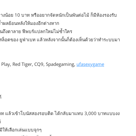
างน้อย 10 บาท หรืออยากจัดหนักเป็นพันต่อไม้ ก็มีห้องรองรับ
ย้ำผลย้อนหลังให้มองอีกต่างหาก
จนถึงตาลาย ฟีพบร์แปลกใหม่ไม่ซ้ำใคร
ล็อตของ ยูฟ่าเบท แล้วหลังจากนั้นก็ต้องเห็นด้วยว่าทำระบบมา
tic Play, Red Tiger, CQ9, Spadegaming,
ufasexygame
้
บาท แล้วเข้าโบนัสสองรอบติด ได้กลับมาแทบ 3,000 บาทแบบงง
่
มีให้เลือกเล่นแบบจุกๆ