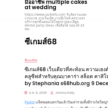
มืออาชีพ multiple cakes
Skip
at wedding
to
content
https://www.jackiefo.com รับจัดงานแต่ง
งานบวช งานวันเกิด งานอีเว้นท์ ครบวงจร
บริการทุกขั้นตอนใส่ใจทุกรายละเอียด
dental party ideas เชื่อถือได้ ถอนได้ 24
ชม.
ซีเกมส์68
ซีเกมส์68
ซีเกมส์68 เว็บเดียวที่สะท้อน ความเฮงต
คลูซีฟสำหรับคุณบาคาร่า สล็อต คาสิ
by Stephania s68hub.org 9 Dec
ม.ค. 6, 2026
Johnny Kelly
Pgslot
แจ็คพอตแตกวันแล้ววันเล่ารวมทั้งมีรางวัลใหญ่