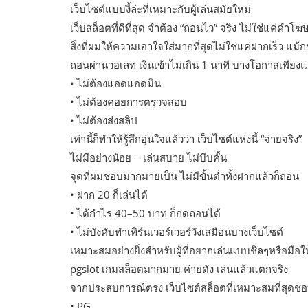
เว็บไซต์แบบงี้ล่ะที่เหมาะกับผู้เล่นสมัยใหม่
เว็บสล็อตที่ดีที่สุด จำต้อง “ถอนไว” จริง ไม่ใช่แค่คำโ
สิ่งที่ผมให้ความเอาใจใส่มากที่สุดไม่ใช่แค่ฝากเร็ว แม้ก
ถอนผ่านวอเลท เงินเข้าไม่เกิน 1 นาที บางโอกาสเพียงแค่
• ไม่ต้องแอดแอดมิน
• ไม่ต้องคอยการตรวจสอบ
• ไม่ต้องส่งสลิป
เท่านี้ก็ทำให้รู้สึกอุ่นใจแล้วว่า เว็บไซต์แห่งนี้ “จ่ายจริง”
ไม่มีอย่างน้อย = เล่นสบาย ไม่บีบคั้น
จุดที่ผมชอบมากมายเป็น ไม่มีขั้นต่ำทั้งฝากแล้วก็ถอน
• ฝาก 20 ก็เล่นได้
• ได้กำไร 40–50 บาท ก็กดถอนได้
• ไม่บังคับทำเทิร์นเวอร์เวอร์วังเสมือนบางเว็บไซต์
เหมาะสมอย่างยิ่งสำหรับผู้ที่อยากเล่นแบบชิลๆหรือมือให
pgslot เกมสล็อตมากมาย ค่ายดัง เล่นแล้วแตกจริง
จากประสบการณ์ตรง เว็บไซต์สล็อตที่เหมาะสมที่สุดชอบ
• PG