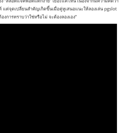
ื่อง “สล็อตแจ็คพอตแตกง่าย” เยอะแค่ไหน เนื่องจากมีความคิดว่า
 แต่จุดเปลี่ยนสำคัญเกิดขึ้นเมื่อคู่หูเสนอแนะให้ลองเล่น pgslot
าต้องการทราบว่าใช่หรือไม่ จะต้องลองเอง”