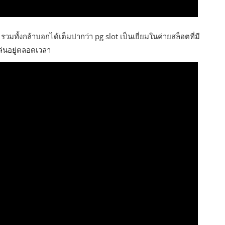
ง รวมทั้งกล้าบอกได้เต็มปากว่า pg slot เป็นเยี่ยมในค่ายสล็อตที่มี
ล่นอยู่ตลอดเวลา