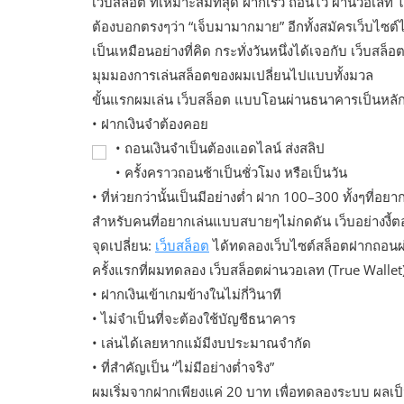
เว็บสล็อต ที่เหมาะสมที่สุด ฝากเร็ว ถอนไว ผ่านวอเลท ไม
ต้องบอกตรงๆว่า “เจ็บมามากมาย” อีกทั้งสมัครเว็บไซต์ไ
เป็นเหมือนอย่างที่คิด กระทั่งวันหนึ่งได้เจอกับ เว็บสล็
มุมมองการเล่นสล็อตของผมเปลี่ยนไปแบบทั้งมวล
ขั้นแรกผมเล่น เว็บสล็อต แบบโอนผ่านธนาคารเป็นหลัก ซึ่
• ฝากเงินจำต้องคอย
• ถอนเงินจำเป็นต้องแอดไลน์ ส่งสลิป
• ครั้งคราวถอนช้าเป็นชั่วโมง หรือเป็นวัน
• ที่ห่วยกว่านั้นเป็นมีอย่างต่ำ ฝาก 100–300 ทั้งๆที่
สำหรับคนที่อยากเล่นแบบสบายๆไม่กดดัน เว็บอย่างงี
จุดเปลี่ยน:
เว็บสล็อต
ได้ทดลองเว็บไซต์สล็อตฝากถอนผ
ครั้งแรกที่ผมทดลอง เว็บสล็อตผ่านวอเลท (True Walle
• ฝากเงินเข้าเกมข้างในไม่กี่วินาที
• ไม่จำเป็นที่จะต้องใช้บัญชีธนาคาร
• เล่นได้เลยหากแม้มีงบประมาณจำกัด
• ที่สำคัญเป็น “ไม่มีอย่างต่ำจริง”
ผมเริ่มจากฝากเพียงแค่ 20 บาท เพื่อทดลองระบบ ผลเป็นเข้