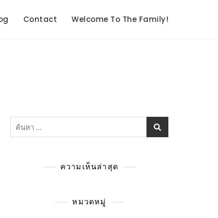
og
Contact
Welcome To The Family!
ค้นหา
สำหรับ:
ความเห็นล่าสุด
หมวดหมู่