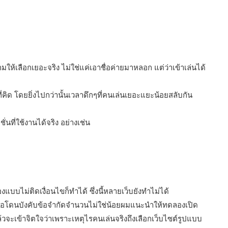
มีเกมให้เลือกเยอะจริง ไม่ใช่แค่เอาชื่อค่ายมาหลอก แต่ว่าเข้าเล่นได้
คิด โดยยิ่งไปกว่านั้นเวลาดึกๆที่คนเล่นเยอะแยะน้อยสลับกัน
ชั่นที่ใช้งานได้จริง อย่างเช่น
องแบบไม่ติดเงื่อนไขก็ทำได้ ซึ่งนี้หลายเว็บยังทำไม่ได้
หรือโดนบังคับข้อจำกัดจำนวนไม่ใช่น้อยผมแนะนำให้ทดลองเปิด
ล้วจะเข้าจิตใจว่าเพราะเหตุไรคนเล่นจริงถึงเลือกเว็บไซต์รูปแบบ