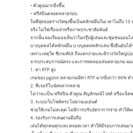
• ตัวคูณมากยิ่งขึ้น
• ฟรีสปินตลอดหลายรอบ
ในที่สุดยอดรางวัลพุ่งขึ้นเป็นหลักหมื่นในเวลาไม่ถึง 
จริง ไม่ใช่เรื่องเล่าหรือภาพประชาสัมพันธ์
จากนั้น ผมเริ่มมองเห็นว่าในกรุ๊ปผู้เล่นและชุมชนออนไ
บางบุคคลได้หลักหมื่น บางบุคคลหลักแสน ซึ่งยืนยันได้ช
เพราะเหตุใด ซีเกมส์68 ถึงแตกง่ายและมีรางวัลใหญ่บ่
จากประสบการณ์ตรง และการทดลองเล่นหลายเกม ผมสรุ
1. ค่า RTP สูง
เกมของ pgslot หลายเกมมีค่า RTP มากยิ่งกว่า 96% ทำให
2. ฟีเจอร์โบนัสหลากหลาย
ไม่ว่าจะเป็น ฟรีสปิน ตัวคูณ สัญลักษณ์ไวลด์ หรือแจ็
3. ระบบเว็บไซต์ตรง ไม่ผ่านเอเย่นต์
ช่วยให้เกมไม่สะดุด ไม่มีการปรับอัตราการจ่าย ทำให้ผลเ
4. รองรับการเล่นผ่านมือถือ
เล่นได้ทุกหนทุกแห่ง ตลอดเวลา ทำให้มีรอบการเล่นมาก