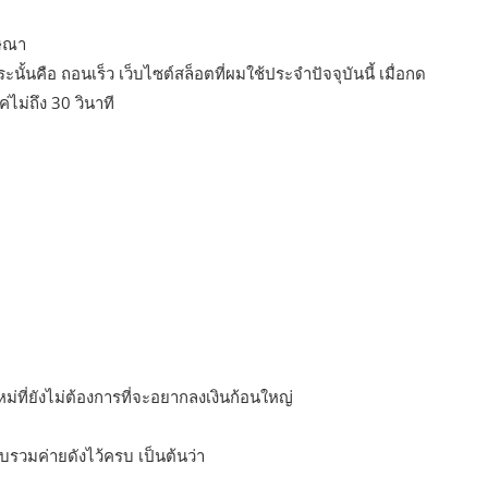
ฆษณา
ระนั้นคือ ถอนเร็ว เว็บไซต์สล็อตที่ผมใช้ประจำปัจจุบันนี้ เมื่อกด
ไม่ถึง 30 วินาที
ม่ที่ยังไม่ต้องการที่จะอยากลงเงินก้อนใหญ่
รวมค่ายดังไว้ครบ เป็นต้นว่า