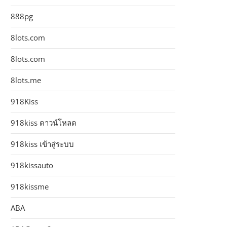
888pg
8lots.com
8lots.com
8lots.me
918Kiss
918kiss ดาวน์โหลด
918kiss เข้าสู่ระบบ
918kissauto
918kissme
ABA