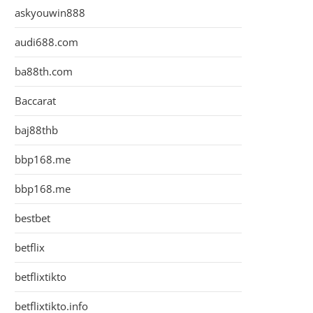
askyouwin888
audi688.com
ba88th.com
Baccarat
baj88thb
bbp168.me
bbp168.me
bestbet
betflix
betflixtikto
betflixtikto.info