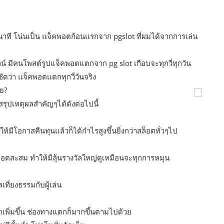
10 นาที โน่นเป็น แจ็คพอตก้อนแรกจาก pgslot ที่ผมได้จากการเล่น
ลน์ มีคนโพสต์รูปแจ็คพอตแตกจาก pg slot เกือบจะทุกวี่ทุกวัน
ัดว่า แจ็คพอตแตกทุกวี่วันจริง
อย?
ปเหตุผลสำคัญๆได้ดังต่อไปนี้
้มีโอกาสคืนทุนแล้วก็ได้กำไรสูงขึ้นยิ่งกว่าสล็อตทั่วๆไป
คพอตสะสม ทำให้มีลุ้นรางวัลใหญ่ดูเหมือนจะทุกการหมุน
ที่ยงธรรมกับผู้เล่น
เพิ่มขึ้น ช่องทางแตกก็มากขึ้นตามไปด้วย