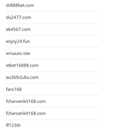
dr888bet.com
du2477.com
ek4567.com
enjoy24.fun
erisauto.site
etbet16888.com
eu369clubs.com
faro168
fcharoenkit168.com
fcharoenkit168.com
ff123th