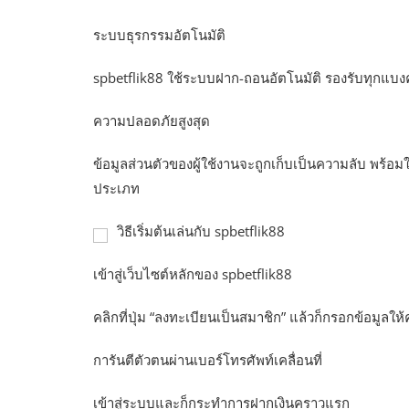
ระบบธุรกรรมอัตโนมัติ
spbetflik88 ใช้ระบบฝาก-ถอนอัตโนมัติ รองรับทุกแบงค
ความปลอดภัยสูงสุด
ข้อมูลส่วนตัวของผู้ใช้งานจะถูกเก็บเป็นความลับ พร้อ
ประเภท
วิธีเริ่มต้นเล่นกับ spbetflik88
เข้าสู่เว็บไซต์หลักของ spbetflik88
คลิกที่ปุ่ม “ลงทะเบียนเป็นสมาชิก” แล้วก็กรอกข้อมูลให
การันตีตัวตนผ่านเบอร์โทรศัพท์เคลื่อนที่
เข้าสู่ระบบและก็กระทำการฝากเงินคราวแรก