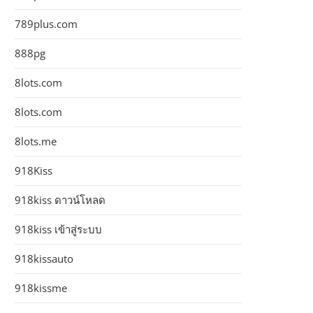
789plus.com
888pg
8lots.com
8lots.com
8lots.me
918Kiss
918kiss ดาวน์โหลด
918kiss เข้าสู่ระบบ
918kissauto
918kissme