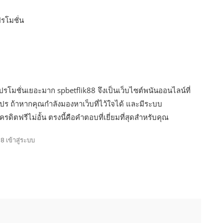
ปรโมชั่น
รโมชั่นเยอะมาก spbetflik88 จึงเป็นเว็บไซต์พนันออนไลน์ที่
บโปร ถ้าหากคุณกำลังมองหาเว็บที่ไว้ใจได้ และมีระบบ
ครดิตฟรีไม่อั้น ตรงนี้คือคำตอบที่เยี่ยมที่สุดสำหรับคุณ
8 เข้าสู่ระบบ