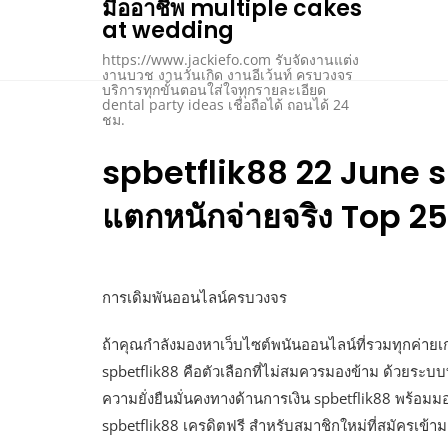
มืออาชีพ multiple cakes
Skip
at wedding
to
content
https://www.jackiefo.com รับจัดงานแต่ง
งานบวช งานวันเกิด งานอีเว้นท์ ครบวงจร
บริการทุกขั้นตอนใส่ใจทุกรายละเอียด
dental party ideas เชื่อถือได้ ถอนได้ 24
ชม.
spbetflik88 22 June sp
แตกหนักจ่ายจริง Top 2
การเดิมพันออนไลน์ครบวงจร
ถ้าคุณกำลังมองหาเว็บไซต์พนันออนไลน์ที่รวมทุกค่ายเก
spbetflik88 คือตัวเลือกที่ไม่สมควรมองข้าม ด้วยระบบที่
ความยั่งยืนมั่นคงทางด้านการเงิน spbetflik88 พร้อม
spbetflik88 เครดิตฟรี สำหรับสมาชิกใหม่ที่สมัครเข้ามา