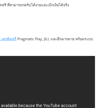
ฟรี ที่สามารถกดรับได้ง่ายและเบิกเงินได้จริง
 เครดิตฟรี
Pragmatic Play, JILI, และอีกมากมาย พร้อมระบบ