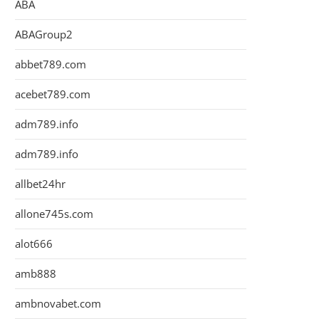
ABA
ABAGroup2
abbet789.com
acebet789.com
adm789.info
adm789.info
allbet24hr
allone745s.com
alot666
amb888
ambnovabet.com