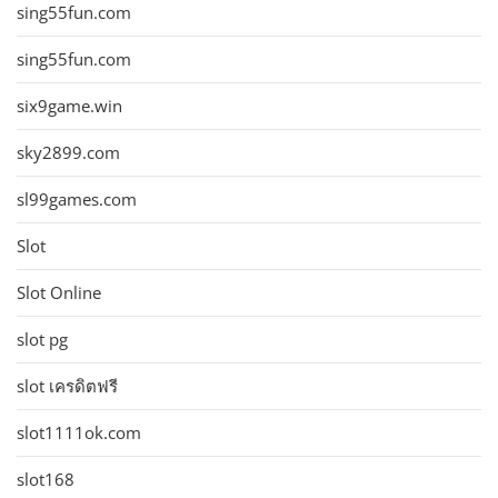
sing55fun.com
sing55fun.com
six9game.win
sky2899.com
sl99games.com
Slot
Slot Online
slot pg
slot เครดิตฟรี
slot1111ok.com
slot168