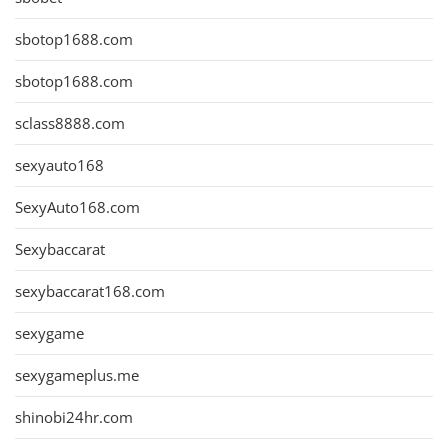
sbotop1688.com
sbotop1688.com
sclass8888.com
sexyauto168
SexyAuto168.com
Sexybaccarat
sexybaccarat168.com
sexygame
sexygameplus.me
shinobi24hr.com