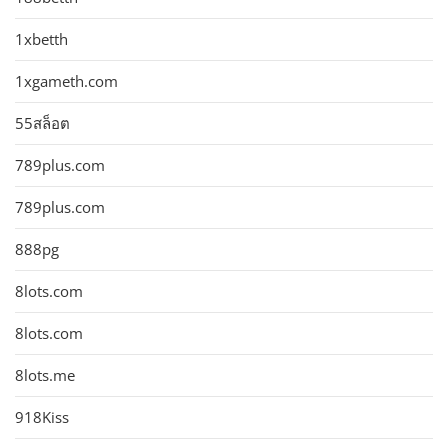
1xbetth
1xgameth.com
55สล็อต
789plus.com
789plus.com
888pg
8lots.com
8lots.com
8lots.me
918Kiss