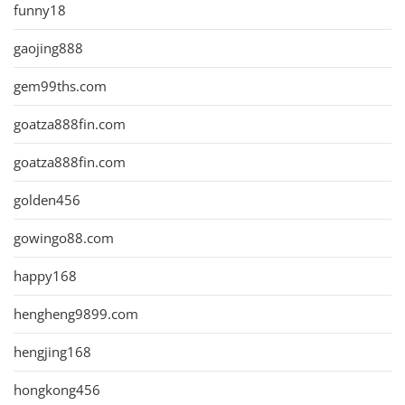
funny18
gaojing888
gem99ths.com
goatza888fin.com
goatza888fin.com
golden456
gowingo88.com
happy168
hengheng9899.com
hengjing168
hongkong456