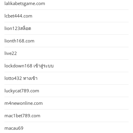
lalikabetsgame.com
lcbet444.com
lion123สล็อต
lionth168.com
live22
lockdown168 เข้าสู่ระบบ
lotto432 ทางเข้า
luckycat789.com
m4newonline.com
mac1bet789.com
macau69