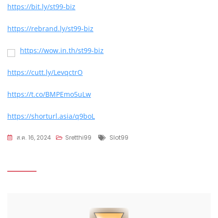
https://bit.ly/st99-biz
https://rebrand.ly/st99-biz
https://wow.in.th/st99-biz
https://cutt.ly/LevqctrO
https://t.co/BMPEmo5uLw
https://shorturl.asia/q9boL
Tags
ส.ค. 16, 2024
Sretthi99
Slot99