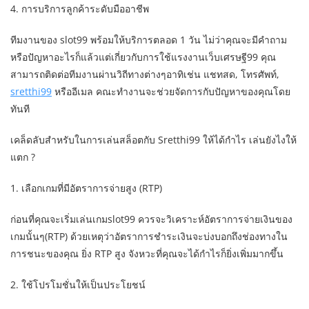
4. การบริการลูกค้าระดับมืออาชีพ
ทีมงานของ slot99 พร้อมให้บริการตลอด 1 วัน ไม่ว่าคุณจะมีคำถาม
หรือปัญหาอะไรก็แล้วแต่เกี่ยวกับการใช้แรงงานเว็บเศรษฐี99 คุณ
สามารถติดต่อทีมงานผ่านวิถีทางต่างๆอาทิเช่น แชทสด, โทรศัพท์,
sretthi99
หรืออีเมล คณะทำงานจะช่วยจัดการกับปัญหาของคุณโดย
ทันที
เคล็ดลับสำหรับในการเล่นสล็อตกับ Sretthi99 ให้ได้กำไร เล่นยังไงให้
แตก ?
1. เลือกเกมที่มีอัตราการจ่ายสูง (RTP)
ก่อนที่คุณจะเริ่มเล่นเกมslot99 ควรจะวิเคราะห์อัตราการจ่ายเงินของ
เกมนั้นๆ(RTP) ด้วยเหตุว่าอัตราการชำระเงินจะบ่งบอกถึงช่องทางใน
การชนะของคุณ ยิ่ง RTP สูง จังหวะที่คุณจะได้กำไรก็ยิ่งเพิ่มมากขึ้น
2. ใช้โปรโมชั่นให้เป็นประโยชน์