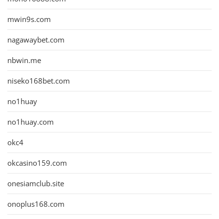
mwin9s.com
nagawaybet.com
nbwin.me
niseko168bet.com
no1huay
no1huay.com
okc4
okcasino159.com
onesiamclub.site
onoplus168.com