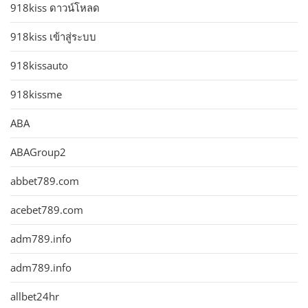
918kiss ดาวน์โหลด
918kiss เข้าสู่ระบบ
918kissauto
918kissme
ABA
ABAGroup2
abbet789.com
acebet789.com
adm789.info
adm789.info
allbet24hr