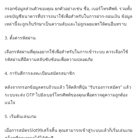
กรอกข้อมูลส่วนตัวของคุณ ยกตัวอย่างเช่น ชื่อ, เบอร์โทรศัพท์, รวมทั้ง
เลขบัญชีธนาคารที่ปรารถนาใช้เพื่อสำหรับในการฝาก-ถอนเงิน ข้อมูล
เหล่านี้จะถูกเก็บรักษาเป็นความลับและไม่ถูกเผยแพร่ให้คนอื่นทราบ
3. ตั้งค่ารหัสผ่าน
เลือกรหัสผ่านที่คุณอยากใช้เพื่อสำหรับในการเข้าระบบ ควรเลือกใช้
รหัสผ่านที่มีความสลับซับซ้อนเพื่อความปลอดภัย
4. การันตีการลงทะเบียนสมัครสมาชิก
หลังจากกรอกข้อมูลครบถ้วนแล้ว ให้คลิกที่ปุ่ม “รับรองการสมัคร” แล้ว
ระบบจะส่ง OTP ไปยังเบอร์โทรศัพท์ของคุณเพื่อตรวจดูความถูกต้อง
แน่ใจ
5. เริ่มต้นเล่นเกม
เมื่อการสมัครSlot99เสร็จสิ้น คุณสามารถเข้าสู่ระบบแล้วก็เริ่มเล่นเกม
สล็อตที่คุณอยากได้ได้ทันที