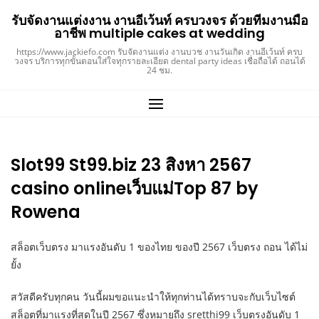
Skip
รับจัดงานแต่งงาน งานอีเว้นท์ ครบวงจร ด้วยทีมงานมือ
to
อาชีพ multiple cakes at wedding
content
https://www.jackiefo.com รับจัดงานแต่ง งานบวช งานวันเกิด งานอีเว้นท์ ครบ
วงจร บริการทุกขั้นตอนใส่ใจทุกรายละเอียด dental party ideas เชื่อถือได้ ถอนได้
24 ชม.
Slot99 St99.biz 23 สิงหา 2567
casino onlineเว็บแม่Top 87 by
Rowena
สล็อตเว็บตรง มาแรงอันดับ 1 ของไทย ของปี 2567 เว็บตรง ถอน ได้ไม่
ยั้ง
สวัสดีครับทุกคน วันนี้ผมขอแนะนำให้ทุกท่านได้ทราบจะกับเว็บไซต์
สล็อตที่มาแรงที่สุดในปี 2567 ซึ่งหมายถึง sretthi99 เว็บตรงอันดับ 1