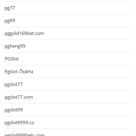
pg77
pg99
pggold168bet.com
pgheng99
PGSlot
Pgslot เว็บตรง
pgslot77
pgslot77.com
pgslot99
pgslot9999.co
pgslot999bets.com