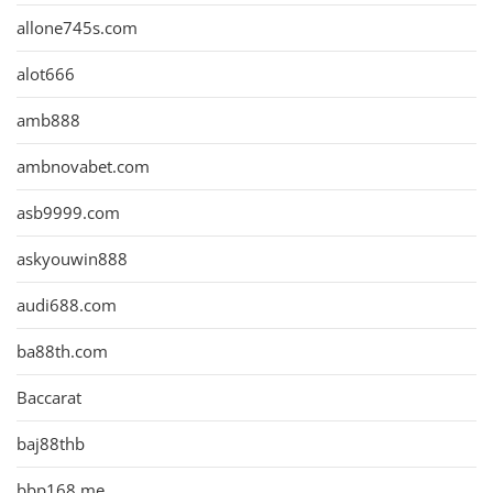
allone745s.com
alot666
amb888
ambnovabet.com
asb9999.com
askyouwin888
audi688.com
ba88th.com
Baccarat
baj88thb
bbp168.me