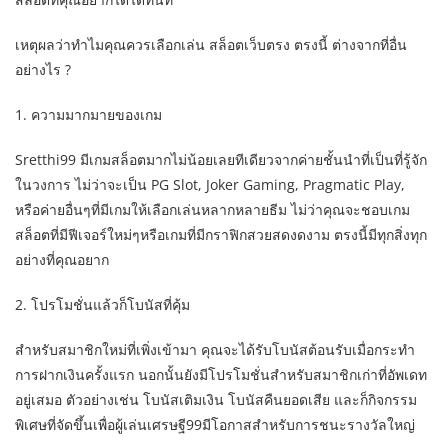
เหตุผลว่าทำไมคุณควรเลือกเล่น สล็อตเว็บตรง ตรงนี้ ต่างจากที่อื่น
อย่างไร ?
1. ความมากมายของเกม
Sretthi99 มีเกมสล็อตมากไม่น้อยเลยทีเดียวจากค่ายชั้นนำที่เป็นที่รู้จัก
ในวงการ ไม่ว่าจะเป็น PG Slot, Joker Gaming, Pragmatic Play,
หรือค่ายอื่นๆที่มีเกมให้เลือกเล่นหลากหลายธีม ไม่ว่าคุณจะชอบเกม
สล็อตที่มีฟีเจอร์ใหม่ๆหรือเกมที่มีกราฟิกสวยสดงดงาม ตรงนี้มีทุกสิ่งทุก
อย่างที่คุณอยาก
2. โปรโมชั่นแล้วก็โบนัสที่คุ้ม
สำหรับสมาชิกใหม่ที่เพิ่งเข้ามา คุณจะได้รับโบนัสต้อนรับเมื่อกระทำ
การฝากเงินครั้งแรก นอกนั้นยังมีโปรโมชั่นสำหรับสมาชิกเก่าที่อัพเดท
อยู่เสมอ ตัวอย่างเช่น โบนัสเติมเงิน โบนัสคืนยอดเสีย และก็กิจกรรม
พิเศษที่จัดขึ้นเพื่อผู้เล่นเศรษฐี99มีโอกาสสำหรับการชนะรางวัลใหญ่