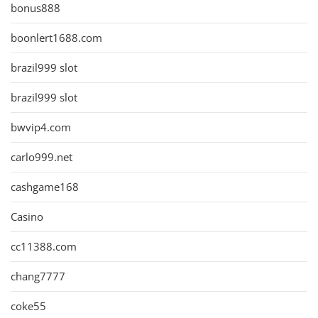
bonus888
boonlert1688.com
brazil999 slot
brazil999 slot
bwvip4.com
carlo999.net
cashgame168
Casino
cc11388.com
chang7777
coke55