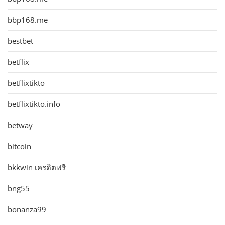
bbp168.me
bestbet
betflix
betflixtikto
betflixtikto.info
betway
bitcoin
bkkwin เครดิตฟรี
bng55
bonanza99