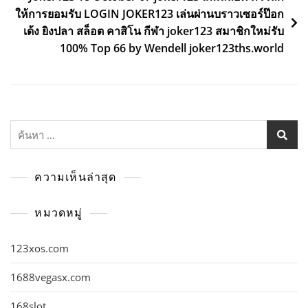
ให้การยอมรับ LOGIN JOKER123 เล่นผ่านบราวเซอร์ป๊อก
เด้ง ยิงปลา สล็อต คาสิโน กีฬา joker123 สมาชิกใหม่รับ
100% Top 66 by Wendell joker123ths.world
ค้นหา
สำหรับ:
ความเห็นล่าสุด
หมวดหมู่
123xos.com
1688vegasx.com
168slot