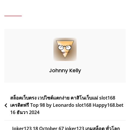
Johnny Kelly
แนะแนว
สล็อตเว็บตรง เวปไซต์แตกง่าย คาสิโนเว็บแม่ slot168
เครดิตฟรี Top 98 by Leonardo slot168 Happy168.bet
เรื่อง
16 ธันวา 2024
Joker123 18 October 67 joker123 เกมสล็อต ทั่วโลก