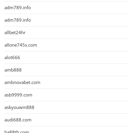
adm789.info
adm789.info
allbet24hr
allone745s.com
alot666
amb888
ambnovabet.com
asb9999.com
askyouwin888
audi688.com
ba88th.com