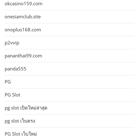
okcasino159.com
onesiamclub.site
onoplus168.com
p2vvip
pananthai99.com
panda555
PG
PG Slot
pg slot เปิดใหม่ล่าสุด
pg slot เว็บตรง
PG Slot เว็บใหม่