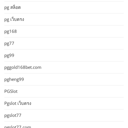
pg สล็อต
pg เว็บตรง
pg168
pg77
pg99
pggold168bet.com
pgheng99
PGSlot
Pgslot เว็บตรง
pgslot77
pgslot77.com