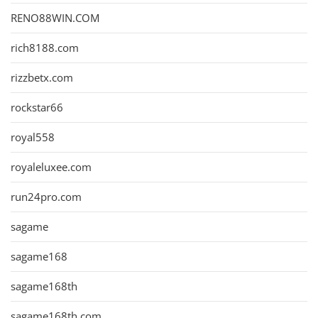
RENO88WIN.COM
rich8188.com
rizzbetx.com
rockstar66
royal558
royaleluxee.com
run24pro.com
sagame
sagame168
sagame168th
sagame168th.com