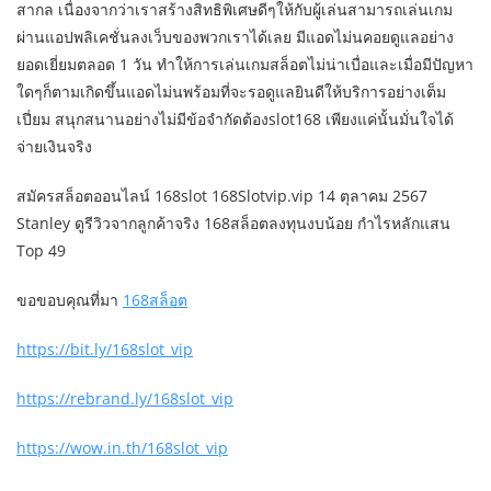
สากล เนื่องจากว่าเราสร้างสิทธิพิเศษดีๆให้กับผู้เล่นสามารถเล่นเกม
ผ่านแอปพลิเคชั่นลงเว็บของพวกเราได้เลย มีแอดไม่นคอยดูแลอย่าง
ยอดเยี่ยมตลอด 1 วัน ทำให้การเล่นเกมสล็อตไม่น่าเบื่อและเมื่อมีปัญหา
ใดๆก็ตามเกิดขึ้นแอดไม่นพร้อมที่จะรอดูแลยินดีให้บริการอย่างเต็ม
เปี่ยม สนุกสนานอย่างไม่มีข้อจำกัดต้องslot168 เพียงแค่นั้นมั่นใจได้
จ่ายเงินจริง
สมัครสล็อตออนไลน์ 168slot 168Slotvip.vip 14 ตุลาคม 2567
Stanley ดูรีวิวจากลูกค้าจริง 168สล็อตลงทุนงบน้อย กำไรหลักแสน
Top 49
ขอขอบคุณที่มา
168สล็อต
https://bit.ly/168slot_vip
https://rebrand.ly/168slot_vip
https://wow.in.th/168slot_vip