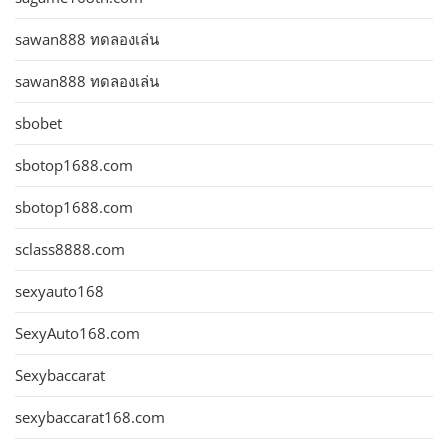
sawan888 ทดลองเล่น
sawan888 ทดลองเล่น
sbobet
sbotop1688.com
sbotop1688.com
sclass8888.com
sexyauto168
SexyAuto168.com
Sexybaccarat
sexybaccarat168.com