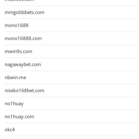
mmgoldsbets.com
mono1688
mono16888.com
mwin9s.com
nagawaybet.com
nbwin.me
niseko168bet.com
no1huay
no1huay.com
okc4