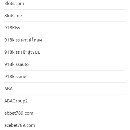
8lots.com
8lots.me
918Kiss
918kiss ดาวน์โหลด
918kiss เข้าสู่ระบบ
918kissauto
918kissme
ABA
ABAGroup2
abbet789.com
acebet789.com