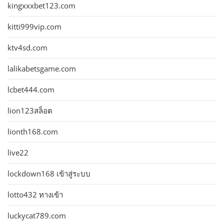
kingxxxbet123.com
kitti999vip.com
ktv4sd.com
lalikabetsgame.com
lcbet444.com
lion123สล็อต
lionth168.com
live22
lockdown168 เข้าสู่ระบบ
lotto432 ทางเข้า
luckycat789.com