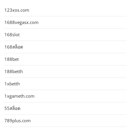
123xos.com
1688vegasx.com
168slot
168สล็อต
188bet
188betth
1xbetth
1xgameth.com
55สล็อต
789plus.com