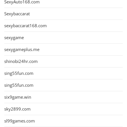
SexyAuto168.com
Sexybaccarat
sexybaccarat168.com
sexygame
sexygameplus.me
shinobi24hr.com
sing55fun.com
sing55fun.com
six9game.win
sky2899.com
sl99games.com