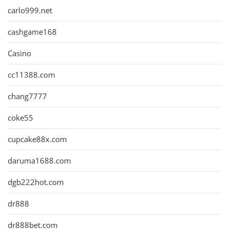
carlo999.net
cashgame168
Casino
cc11388.com
chang7777
coke55
cupcake88x.com
daruma1688.com
dgb222hot.com
dr888
dr888bet.com