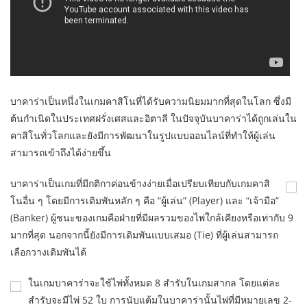
บาคาร่าเป็นหนึ่งในเกมคาสิโนที่ได้รับความนิยมมากที่สุดในโลก ซึ่งมี
ต้นกำเนิดในประเทศฝรั่งเศสและอิตาลี ในปัจจุบันบาคาร่าได้ถูกเล่นใน
คาสิโนทั่วโลกและยังมีการพัฒนาในรูปแบบออนไลน์ที่ทำให้ผู้เล่น
สามารถเข้าถึงได้ง่ายขึ้น
บาคาร่าเป็นเกมที่มีกติกาค่อนข้างง่ายเมื่อเปรียบเทียบกับเกมคาสิ
โนอื่น ๆ โดยมีการเดิมพันหลัก ๆ คือ “ผู้เล่น” (Player) และ “เจ้ามือ”
(Banker) ผู้ชนะของเกมคือฝ่ายที่มีผลรวมของไพ่ใกล้เคียงหรือเท่ากับ 9
มากที่สุด นอกจากนี้ยังมีการเดิมพันแบบเสมอ (Tie) ที่ผู้เล่นสามารถ
เลือกวางเดิมพันได้
ในเกมบาคาร่าจะใช้ไพ่ทั้งหมด 8 สำรับในเกมสากล โดยแต่ละ
สำรับจะมีไพ่ 52 ใบ การนับแต้มในบาคาร่านั้นไพ่ที่มีหมายเลข 2-