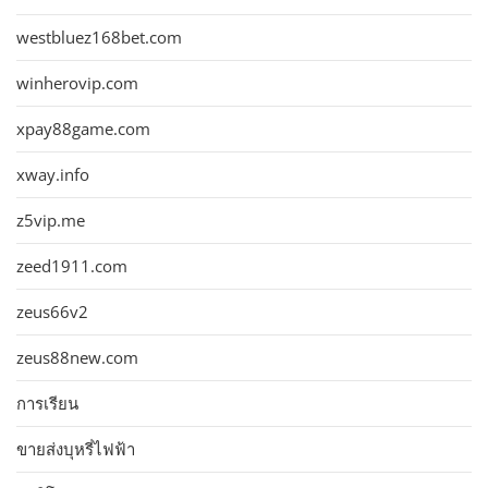
westbluez168bet.com
winherovip.com
xpay88game.com
xway.info
z5vip.me
zeed1911.com
zeus66v2
zeus88new.com
การเรียน
ขายส่งบุหรี่ไฟฟ้า