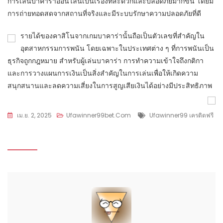
การเล่นบาคาร่าออนไลน์เป็นเรื่องที่สะดวกและปลอดภัยมากขึ้น โดยมี
การถ่ายทอดสดจากสถานที่จริงและมีระบบรักษาความปลอดภัยที่ดี
รายได้ของคาสิโนจากเกมบาคาร่านั้นถือเป็นตัวเลขที่สำคัญใน
อุตสาหกรรมการพนัน โดยเฉพาะในประเทศต่าง ๆ ที่การพนันเป็น
ธุรกิจถูกกฎหมาย สำหรับผู้เล่นบาคาร่า การทำความเข้าใจถึงกติกา
และการวางแผนการเงินเป็นสิ่งสำคัญในการเล่นเพื่อให้เกิดความ
สนุกสนานและลดความเสี่ยงในการสูญเสียเงินได้อย่างมีประสิทธิภาพ
Tags
เม.ย. 2, 2025
Ufawinner99bet.com
Ufawinner99 เครดิตฟรี