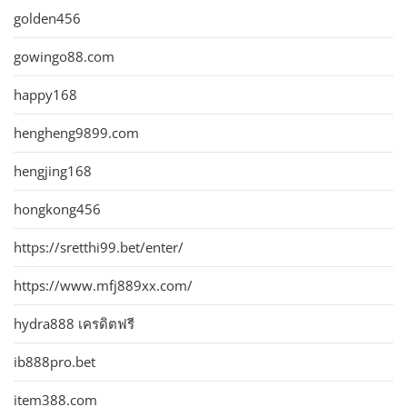
golden456
gowingo88.com
happy168
hengheng9899.com
hengjing168
hongkong456
https://sretthi99.bet/enter/
https://www.mfj889xx.com/
hydra888 เครดิตฟรี
ib888pro.bet
item388.com