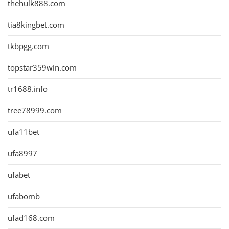
thehulk888.com
tia8kingbet.com
tkbpgg.com
topstar359win.com
tr1688.info
tree78999.com
ufa11bet
ufa8997
ufabet
ufabomb
ufad168.com