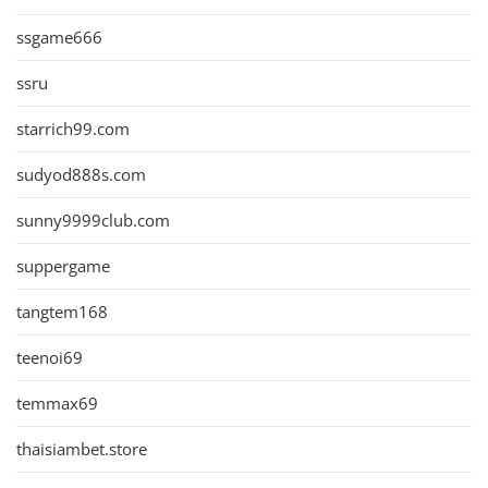
ssgame666
ssru
starrich99.com
sudyod888s.com
sunny9999club.com
suppergame
tangtem168
teenoi69
temmax69
thaisiambet.store