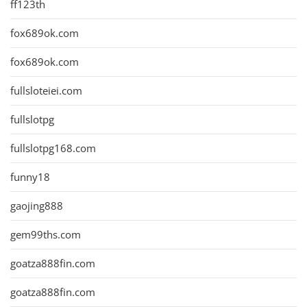
ff123th
fox689ok.com
fox689ok.com
fullsloteiei.com
fullslotpg
fullslotpg168.com
funny18
gaojing888
gem99ths.com
goatza888fin.com
goatza888fin.com