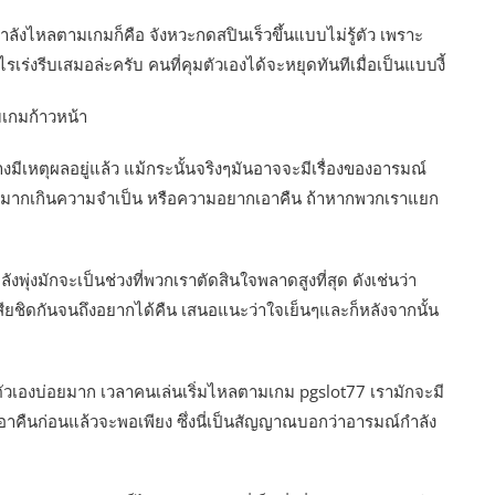
ำลังไหลตามเกมก็คือ จังหวะกดสปินเร็วขึ้นแบบไม่รู้ตัว เพราะ
เร่งรีบเสมอล่ะครับ คนที่คุมตัวเองได้จะหยุดทันทีเมื่อเป็นแบบงี้
เกมก้าวหน้า
งมีเหตุผลอยู่แล้ว แม้กระนั้นจริงๆมันอาจจะมีเรื่องของอารมณ์
่อมั่นมากเกินความจำเป็น หรือความอยากเอาคืน ถ้าหากพวกเราแยก
งพุ่งมักจะเป็นช่วงที่พวกเราตัดสินใจพลาดสูงที่สุด ดังเช่นว่า
งเสียชิดกันจนถึงอยากได้คืน เสนอแนะว่าใจเย็นๆและก็หลังจากนั้น
ช็กตัวเองบ่อยมาก เวลาคนเล่นเริ่มไหลตามเกม pgslot77 เรามักจะมี
เอาคืนก่อนแล้วจะพอเพียง ซึ่งนี่เป็นสัญญาณบอกว่าอารมณ์กำลัง