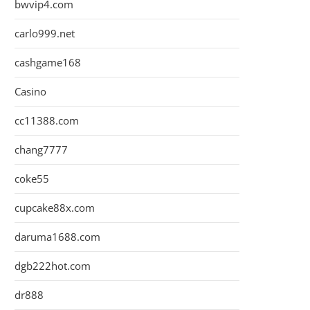
bwvip4.com
carlo999.net
cashgame168
Casino
cc11388.com
chang7777
coke55
cupcake88x.com
daruma1688.com
dgb222hot.com
dr888