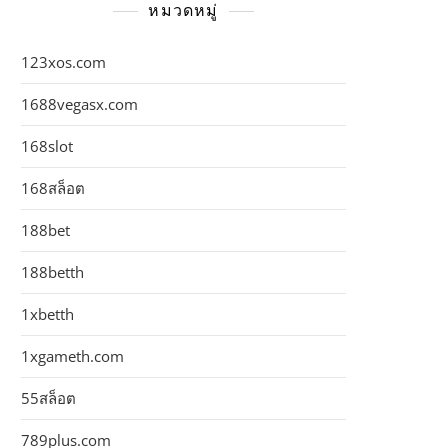
หมวดหมู่
123xos.com
1688vegasx.com
168slot
168สล็อต
188bet
188betth
1xbetth
1xgameth.com
55สล็อต
789plus.com