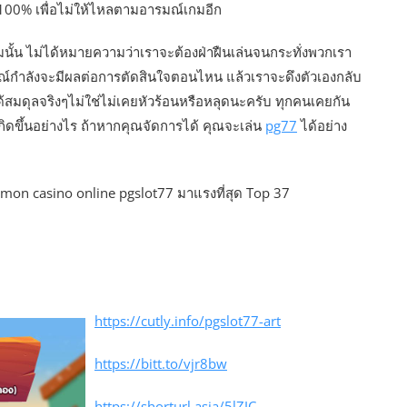
บ 100% เพื่อไม่ให้ไหลตามอารมณ์เกมอีก
ั้น ไม่ได้หมายความว่าเราจะต้องฝ่าฝืนเล่นจนกระทั่งพวกเรา
อารมณ์กำลังจะมีผลต่อการตัดสินใจตอนไหน แล้วเราจะดึงตัวเองกลับ
่นได้สมดุลจริงๆไม่ใช่ไม่เคยหัวร้อนหรือหลุดนะครับ ทุกคนเคยกัน
เกิดขึ้นอย่างไร ถ้าหากคุณจัดการได้ คุณจะเล่น
pg77
ได้อย่าง
mon casino online pgslot77 มาแรงที่สุด Top 37
https://cutly.info/pgslot77-art
https://bitt.to/vjr8bw
https://shorturl.asia/5lZJC