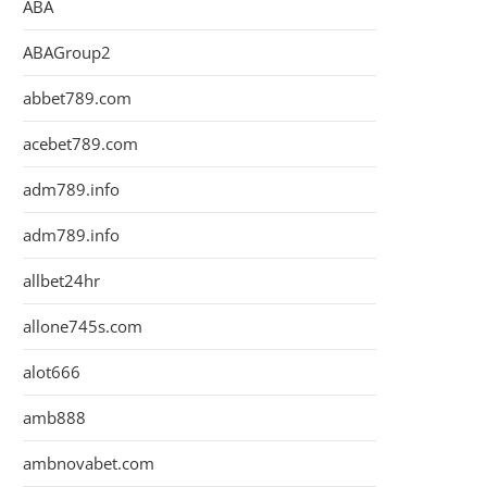
ABA
ABAGroup2
abbet789.com
acebet789.com
adm789.info
adm789.info
allbet24hr
allone745s.com
alot666
amb888
ambnovabet.com