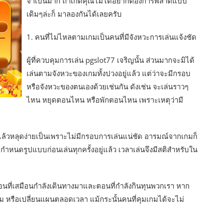
จำเป็นมาก ถ้าเกิดคุณไม่ได้อยากต้องการพลาดแบบ
เดิมๆล่ะก็ มาลองกันได้เลยครับ
1. คนที่ไม่ไหลตามเกมเป็นคนที่มีจังหวะการเล่นแจ้งชัด
ผู้ที่ควบคุมการเล่น pgslot77 เจริญนั้น ส่วนมากจะมิได้
เล่นตามจังหวะของเกมทั้งปวงอยู่แล้ว แต่ว่าจะมีกรอบ
หรือจังหวะของตนเองด้วยเช่นกัน ดังเช่น จะเล่นราวๆ
ไหน หยุดตอนไหน หรือพักตอนไหน เพราะเหตุว่ามี
ล้วหลุดง่ายเป็นเพราะไม่มีกรอบการเล่นแน่ชัด อารมณ์จากเกมก็
ะกำหนดรูปแบบก่อนเล่นทุกครั้งอยู่แล้ว เวลาเล่นจึงมีสติสำหรับใน
ตอนที่เสมือนกำลังเดินทางมาและตอนที่กำลังกินทุนพวกเรา หาก
หรือเปลี่ยนแผนตลอดเวลา แม้กระนั้นคนที่คุมเกมได้จะไม่