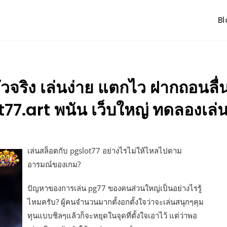
Bl
วจริง เล่นง่าย แตกไว ฝากถอนลื่
77.art พนัน เว็บใหญ่ ทดลองเล
เล่นสล็อตกับ pgslot77 อย่างไรไม่ให้ไหลไปตาม
อารมณ์ของเกม?
ปัญหาของการเล่น pg77 ของคนส่วนใหญ่เป็นอย่างไรรู้
ไหมครับ? ผู้คนจำนวนมากตั้งอกตั้งใจว่าจะเล่นสนุกๆคุม
ทุนแบบชิลๆแล้วก็จะหยุดในจุดที่ตั้งใจเอาไว้ แต่ว่าพอ