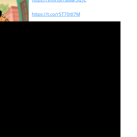
https://t.co/r5T70tJI7M