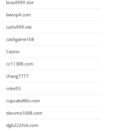
brazil999 slot
bwvip4.com
carlo999.net
cashgame168
Casino
cc11388.com
chang7777
coke55
cupcake88x.com
daruma1688.com
dgb222hot.com