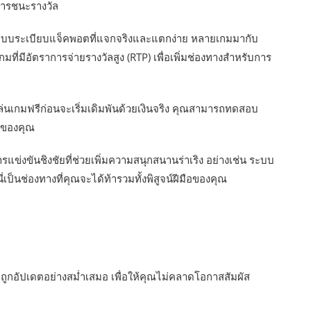
การชนะรางวัล
บบระเบียบแจ็คพอตที่แจกจริงและแตกง่าย หลายเกมมากับ
ที่มีอัตราการจ่ายรางวัลสูง (RTP) เพื่อเพิ่มช่องทางสำหรับการ
ล่นเกมฟรีก่อนจะเริ่มเดิมพันด้วยเงินจริง คุณสามารถทดสอบ
่นของคุณ
รแข่งขันชิงชัยที่ช่วยเพิ่มความสนุกสนานร่าเริง อย่างเช่น ระบบ
นี่เป็นช่องทางที่คุณจะได้ท้ารวมทั้งพิสูจน์ฝีมือของคุณ
ถูกอัปเดตอย่างสม่ำเสมอ เพื่อให้คุณไม่คลาดโอกาสสัมผัส