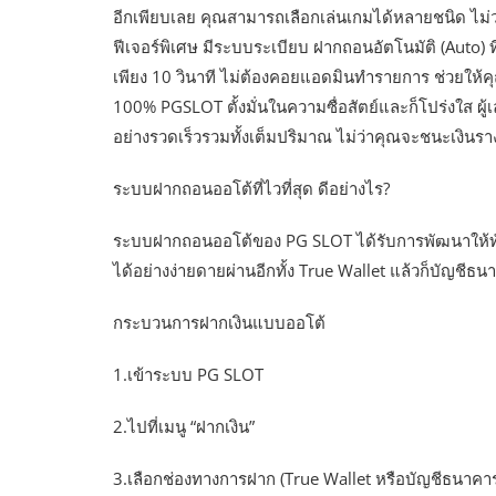
อีกเพียบเลย คุณสามารถเลือกเล่นเกมได้หลายชนิด ไม่ว่
ฟีเจอร์พิเศษ มีระบบระเบียบ ฝากถอนอัตโนมัติ (Auto)
เพียง 10 วินาที ไม่ต้องคอยแอดมินทำรายการ ช่วยให้คุ
100% PGSLOT ตั้งมั่นในความซื่อสัตย์และก็โปร่งใส ผู้เ
อย่างรวดเร็วรวมทั้งเต็มปริมาณ ไม่ว่าคุณจะชนะเงินรา
ระบบฝากถอนออโต้ที่ไวที่สุด ดีอย่างไร?
ระบบฝากถอนออโต้ของ PG SLOT ได้รับการพัฒนาให้ทั
ได้อย่างง่ายดายผ่านอีกทั้ง True Wallet แล้วก็บัญช
กระบวนการฝากเงินแบบออโต้
1.เข้าระบบ PG SLOT
2.ไปที่เมนู “ฝากเงิน”
3.เลือกช่องทางการฝาก (True Wallet หรือบัญชีธนาคา