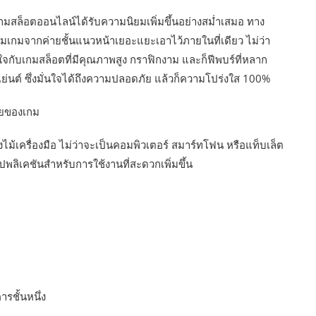
่เกมสล็อตออนไลน์ได้รับความนิยมเพิ่มขึ้นอย่างสม่ำเสมอ ทาง
วมเกมจากค่ายชั้นแนวหน้าเยอะแยะเอาไว้ภายในที่เดียว ไม่ว่า
ใจกับเกมสล็อตที่มีคุณภาพสูง กราฟิกงาม และก็ฟีพบร์ที่หลาก
เอเย่นต์ ซึ่งมั่นใจได้ถึงความปลอดภัย แล้วก็ความโปร่งใส 100%
ายของเกม
งไม้เครื่องมือ ไม่ว่าจะเป็นคอมพิวเตอร์ สมาร์ทโฟน หรือแท็บเล็ต
ลิเคชันสำหรับการใช้งานที่สะดวกเพิ่มขึ้น
รชั้นหนึ่ง