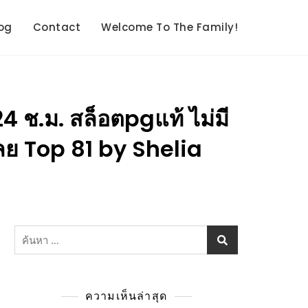
og
Contact
Welcome To The Family!
4 ช.ม. สล็อตpgแท้ ไม่มี
เลย Top 81 by Shelia
ค้นหา
สำหรับ:
ความเห็นล่าสุด