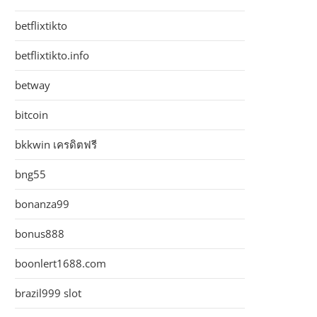
betflixtikto
betflixtikto.info
betway
bitcoin
bkkwin เครดิตฟรี
bng55
bonanza99
bonus888
boonlert1688.com
brazil999 slot