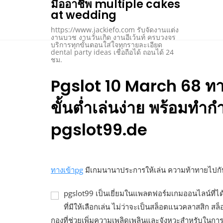
มืออาชีพ multiple cakes
Skip
at wedding
to
content
https://www.jackiefo.com รับจัดงานแต่ง
งานบวช งานวันเกิด งานอีเว้นท์ ครบวงจร
บริการทุกขั้นตอนใส่ใจทุกรายละเอียด
dental party ideas เชื่อถือได้ ถอนได้ 24
ชม.
Pgslot 10 March 68 ทางเ
ขั้นต่ำเล่นง่าย พร้อมทำ
pgslot99.de
ทางเข้าpg
มีเกมนานาประการให้เล่น ความท้าทายไปกับ
pgslot99 เป็นเยี่ยมในแพลตฟอร์มเกมออนไลน์ที
ที่มีให้เลือกเล่น ไม่ว่าจะเป็นสล็อตแนวคลาสสิก 
กองที่ช่วยเพิ่มความเพลิดเพลินและจังหวะสำหรับในกา