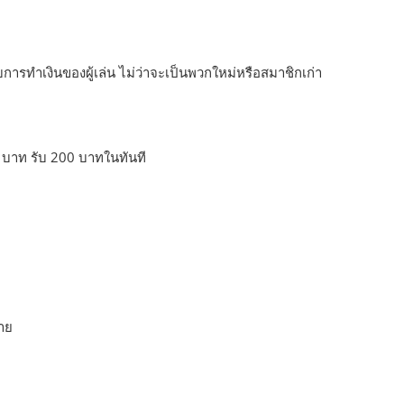
การทำเงินของผู้เล่น ไม่ว่าจะเป็นพวกใหม่หรือสมาชิกเก่า
 บาท รับ 200 บาทในทันที
าย