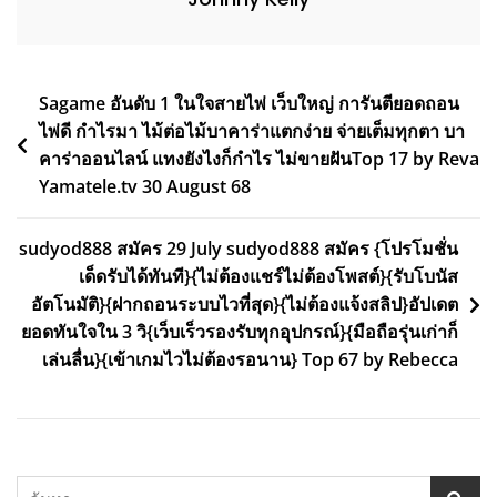
แนะแนว
Sagame อันดับ 1 ในใจสายไพ่ เว็บใหญ่ การันตียอดถอน
ไพ่ดี กำไรมา ไม้ต่อไม้บาคาร่าแตกง่าย จ่ายเต็มทุกตา บา
เรื่อง
คาร่าออนไลน์ แทงยังไงก็กำไร ไม่ขายฝันTop 17 by Reva
Yamatele.tv 30 August 68
sudyod888 สมัคร 29 July sudyod888 สมัคร {โปรโมชั่น
เด็ดรับได้ทันที}{ไม่ต้องแชร์ไม่ต้องโพสต์}{รับโบนัส
อัตโนมัติ}{ฝากถอนระบบไวที่สุด}{ไม่ต้องแจ้งสลิป}อัปเดต
ยอดทันใจใน 3 วิ{เว็บเร็วรองรับทุกอุปกรณ์}{มือถือรุ่นเก่าก็
เล่นลื่น}{เข้าเกมไวไม่ต้องรอนาน} Top 67 by Rebecca
ค้นหา