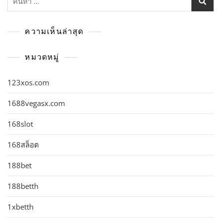
สำหรับ:
ความเห็นล่าสุด
หมวดหมู่
123xos.com
1688vegasx.com
168slot
168สล็อต
188bet
188betth
1xbetth