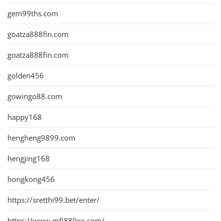
gem99ths.com
goatza888fin.com
goatza888fin.com
golden456
gowingo88.com
happy168
hengheng9899.com
hengjing168
hongkong456
https://sretthi99.bet/enter/
https://www.mfj889xx.com/