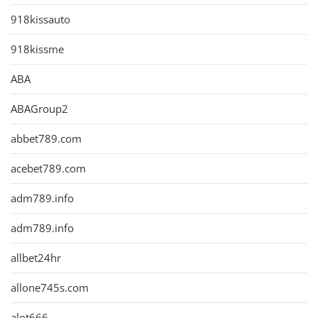
918kissauto
918kissme
ABA
ABAGroup2
abbet789.com
acebet789.com
adm789.info
adm789.info
allbet24hr
allone745s.com
alot666