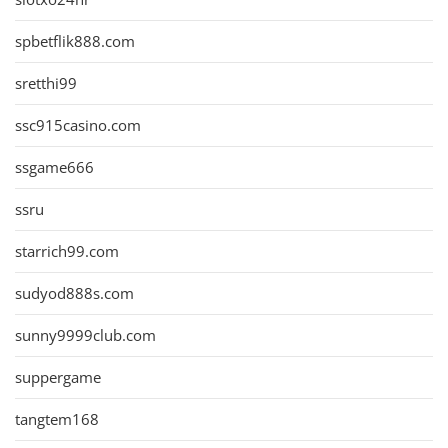
spbetflik888.com
sretthi99
ssc915casino.com
ssgame666
ssru
starrich99.com
sudyod888s.com
sunny9999club.com
suppergame
tangtem168