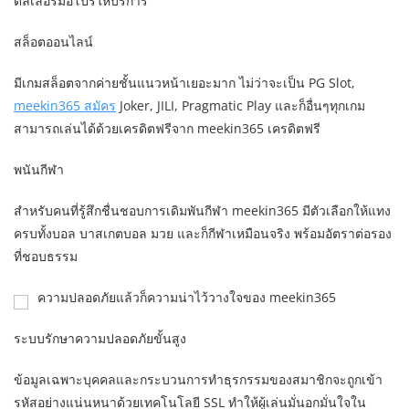
ดีลเลอร์มือโปรให้บริการ
สล็อตออนไลน์
มีเกมสล็อตจากค่ายชั้นแนวหน้าเยอะมาก ไม่ว่าจะเป็น PG Slot,
meekin365 สมัคร
Joker, JILI, Pragmatic Play และก็อื่นๆทุกเกม
สามารถเล่นได้ด้วยเครดิตฟรีจาก meekin365 เครดิตฟรี
พนันกีฬา
สำหรับคนที่รู้สึกชื่นชอบการเดิมพันกีฬา meekin365 มีตัวเลือกให้แทง
ครบทั้งบอล บาสเกตบอล มวย และก็กีฬาเหมือนจริง พร้อมอัตราต่อรอง
ที่ชอบธรรม
ความปลอดภัยแล้วก็ความน่าไว้วางใจของ meekin365
ระบบรักษาความปลอดภัยขั้นสูง
ข้อมูลเฉพาะบุคคลและกระบวนการทำธุรกรรมของสมาชิกจะถูกเข้า
รหัสอย่างแน่นหนาด้วยเทคโนโลยี SSL ทำให้ผู้เล่นมั่นอกมั่นใจใน