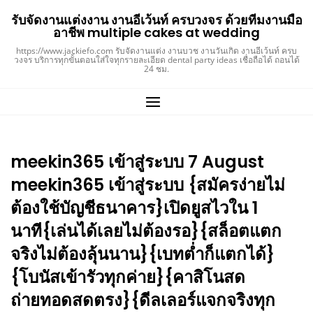
Skip
รับจัดงานแต่งงาน งานอีเว้นท์ ครบวงจร ด้วยทีมงานมือ
to
อาชีพ multiple cakes at wedding
content
https://www.jackiefo.com รับจัดงานแต่ง งานบวช งานวันเกิด งานอีเว้นท์ ครบ
วงจร บริการทุกขั้นตอนใส่ใจทุกรายละเอียด dental party ideas เชื่อถือได้ ถอนได้
24 ชม.
meekin365 เข้าสู่ระบบ 7 August
meekin365 เข้าสู่ระบบ {สมัครง่ายไม่
ต้องใช้บัญชีธนาคาร}เปิดยูสไวใน 1
นาที{เล่นได้เลยไม่ต้องรอ}{สล็อตแตก
จริงไม่ต้องลุ้นนาน}{เบทต่ำก็แตกได้}
{โบนัสเข้ารัวทุกค่าย}{คาสิโนสด
ถ่ายทอดสดตรง}{ดีลเลอร์แจกจริงทุก