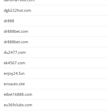
dgb222hot.com
dr888
dr888bet.com
dr888bet.com
du2477.com
ek4567.com
enjoy24.fun
erisauto.site
etbet16888.com
eu369clubs.com