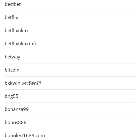
bestbet
betflix
betflixtikto
betflixtikto.info
betway
bitcoin
bkkwin เครดิตฟรี
bng55
bonanza99
bonus888
boonlert1688.com