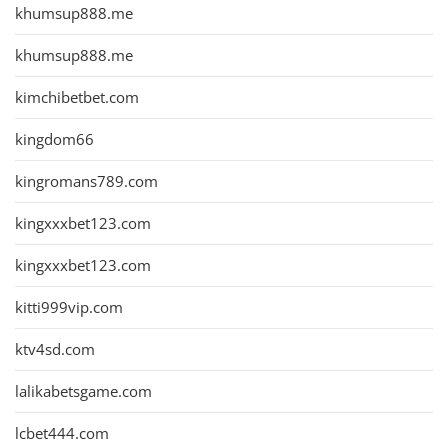
khumsup888.me
khumsup888.me
kimchibetbet.com
kingdom66
kingromans789.com
kingxxxbet123.com
kingxxxbet123.com
kitti999vip.com
ktv4sd.com
lalikabetsgame.com
lcbet444.com